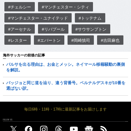
#チェルシー
#マンチェスター・シティ
#マンチェスター・ユナイテッド
#トッテナム
#アーセナル
#リバプール
#サウサンプトン
#レスター
#エバートン
#岡崎慎司
#吉田麻也
海外サッカーの前後の記事
バルサを出る理由は、お金とメッシ。ネイマール移籍騒動の裏側
を解説。
バッジョと同じ道を辿り、違う背番号。ベルナルデスキが10番を
選ばない訳。
毎日6時・11時・17時に最新記事をお届けします
FOLLOW US