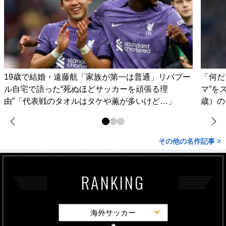
19歳で結婚・遠藤航「家族が第一は普通」リバプー
「何だ
ル自宅で語った“死ぬほどサッカーを頑張る理
マ”を
由”「代表戦のタオルはタケや薫が多いけど…」
歳）の
その他の名作記事 >
RANKING
海外サッカー