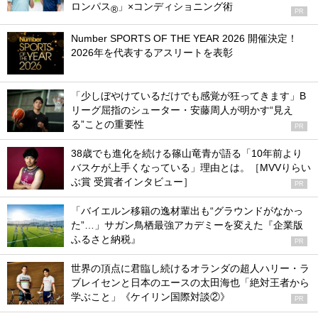
ロンパス
」×コンディショニング術
®
PR
Number SPORTS OF THE YEAR 2026 開催決定！
2026年を代表するアスリートを表彰
「少しぼやけているだけでも感覚が狂ってきます」B
リーグ屈指のシューター・安藤周人が明かす“見え
る”ことの重要性
PR
38歳でも進化を続ける篠山竜青が語る「10年前より
バスケが上手くなっている」理由とは。［MVVりらい
ぶ賞 受賞者インタビュー］
PR
「バイエルン移籍の逸材輩出も“グラウンドがなかっ
た”…」サガン鳥栖最強アカデミーを変えた『企業版
ふるさと納税』
PR
世界の頂点に君臨し続けるオランダの超人ハリー・ラ
ブレイセンと日本のエースの太田海也「絶対王者から
学ぶこと」《ケイリン国際対談②》
PR