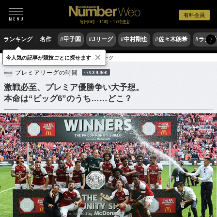
有料会員
毎日6時・11時・17時更新
ランキング
名作
#甲子園
#Jリーグ
#中村剛也
#佐々木朗希
#ラグ
〉
×
今人気の記事が競技ごとに探せます
サッカー
海外サッカー
プレミアリーグ
プレミアリーグの時間
BACK NUMBER
激戦必至、プレミア優勝争い大予想。
本命は“ビッグ6”のうち……どこ？