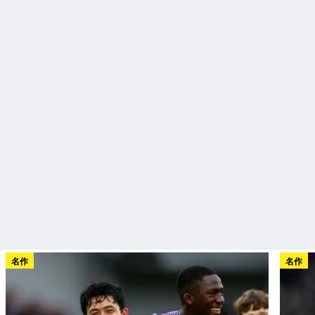
名作
名作