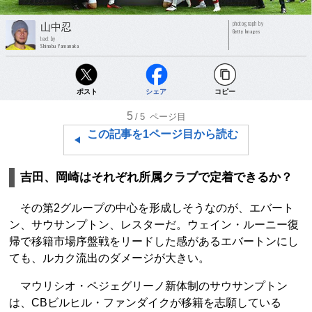
photograph by
山中忍
Getty Images
text by
Shinobu Yamanaka
ポスト
シェア
コピー
5
/5
ページ目
この記事を1ページ目から読む
吉田、岡崎はそれぞれ所属クラブで定着できるか？
その第2グループの中心を形成しそうなのが、エバート
ン、サウサンプトン、レスターだ。ウェイン・ルーニー復
帰で移籍市場序盤戦をリードした感があるエバートンにし
ても、ルカク流出のダメージが大きい。
マウリシオ・ペジェグリーノ新体制のサウサンプトン
は、CBビルヒル・ファンダイクが移籍を志願している