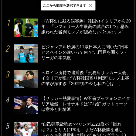
×
ここから競技を選択できます
最新
24時間
週間
〈W杯史に残る誤審劇〉韓国vsイタリアから20
年…「レフェリー人生最高の試合の1つ」忌み
嫌われた審判モレノが認めない“2つのミス”
ビジャレアル所属の11歳日本人に聞いた“日本
とスペインの違いって何？”…門戸を開くラ・
リーガの本気度
ヘロイン所持で逮捕後「刑務所サッカー大会」
イタリアが恨む“W杯韓国寄り判定”モレノ主審
の業が深すぎ「20年後の今も私の心は…」
【サッカー熱愛事情】W不倫ブッフォンにイタ
リア騒然…レオナルドは“CL婚” ガットゥーゾ
は意外と純情派
“自己顕示欲強め”べリンガム23歳が「蹴れ
ば？」とサカにPKを…またW杯優勝を逃し、
トゥヘル監督批判は続いても“イングランド3