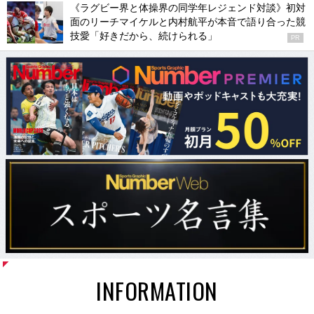
《ラグビー界と体操界の同学年レジェンド対談》初対
面のリーチマイケルと内村航平が本音で語り合った競
技愛「好きだから、続けられる」
PR
INFORMATION