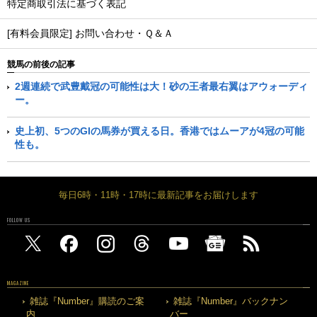
特定商取引法に基づく表記
[有料会員限定] お問い合わせ・Ｑ＆Ａ
競馬の前後の記事
2週連続で武豊戴冠の可能性は大！砂の王者最右翼はアウォーディ
ー。
史上初、5つのGIの馬券が買える日。香港ではムーアが4冠の可能
性も。
毎日6時・11時・17時に最新記事をお届けします
FOLLOW US
MAGAZINE
雑誌『Number』購読のご案
雑誌『Number』バックナン
内
バー