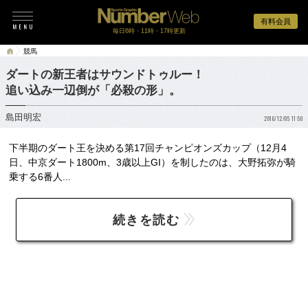
有料会員
毎日6時・11時・17時更新
競馬
ダートの新王者はサウンドトゥルー！
追い込み一辺倒が「必殺の形」。
島田明宏
2016/12/05 11:50
下半期のダート王を決める第17回チャンピオンズカップ（12月4
日、中京ダート1800m、3歳以上GI）を制したのは、大野拓弥が騎
乗する6番人...
続きを読む