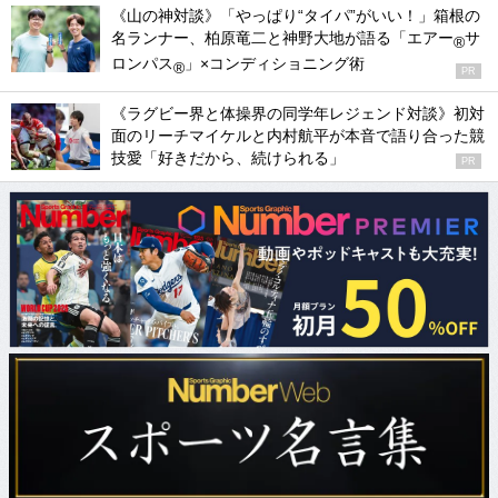
《山の神対談》「やっぱり“タイパ”がいい！」箱根の
名ランナー、柏原竜二と神野大地が語る「エアー
サ
®
ロンパス
」×コンディショニング術
®
PR
《ラグビー界と体操界の同学年レジェンド対談》初対
面のリーチマイケルと内村航平が本音で語り合った競
技愛「好きだから、続けられる」
PR