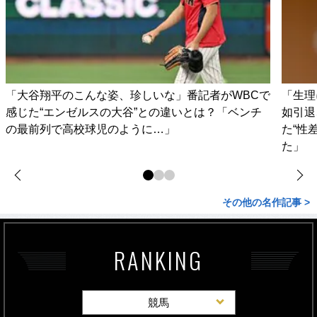
「大谷翔平のこんな姿、珍しいな」番記者がWBCで
「生理
感じた“エンゼルスの大谷”との違いとは？「ベンチ
如引退
の最前列で高校球児のように…」
た“性
た」
その他の名作記事 >
RANKING
競馬