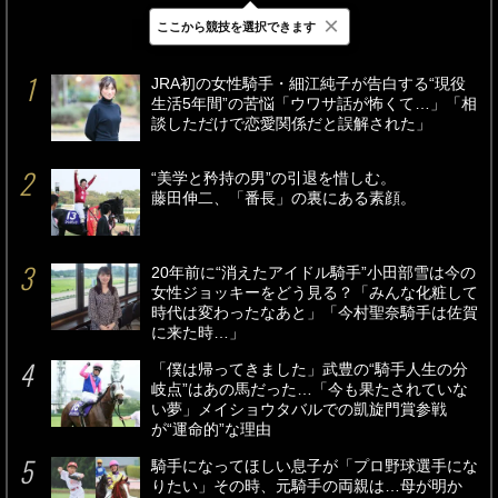
×
ここから競技を選択できます
最新
24時間
週間
JRA初の女性騎手・細江純子が告白する“現役
生活5年間”の苦悩「ウワサ話が怖くて…」「相
談しただけで恋愛関係だと誤解された」
“美学と矜持の男”の引退を惜しむ。
藤田伸二、「番長」の裏にある素顔。
20年前に“消えたアイドル騎手”小田部雪は今の
女性ジョッキーをどう見る？「みんな化粧して
時代は変わったなあと」「今村聖奈騎手は佐賀
に来た時…」
「僕は帰ってきました」武豊の“騎手人生の分
岐点”はあの馬だった…「今も果たされていな
い夢」メイショウタバルでの凱旋門賞参戦
が“運命的”な理由
騎手になってほしい息子が「プロ野球選手にな
りたい」その時、元騎手の両親は…母が明か