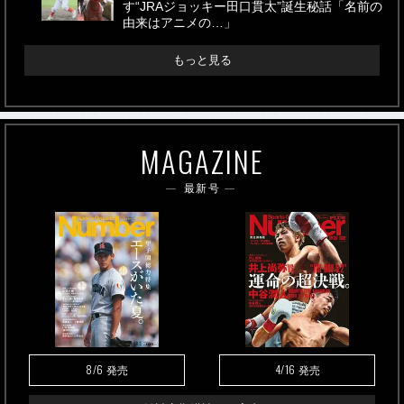
す“JRAジョッキー田口貫太”誕生秘話「名前の
由来はアニメの…」
もっと見る
MAGAZINE
最新号
8/6
4/16
発売
発売