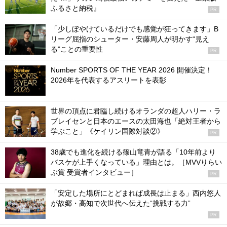
ふるさと納税』
PR
「少しぼやけているだけでも感覚が狂ってきます」B
リーグ屈指のシューター・安藤周人が明かす“見え
る”ことの重要性
PR
Number SPORTS OF THE YEAR 2026 開催決定！
2026年を代表するアスリートを表彰
世界の頂点に君臨し続けるオランダの超人ハリー・ラ
ブレイセンと日本のエースの太田海也「絶対王者から
学ぶこと」《ケイリン国際対談②》
PR
38歳でも進化を続ける篠山竜青が語る「10年前より
バスケが上手くなっている」理由とは。［MVVりらい
ぶ賞 受賞者インタビュー］
PR
「安定した場所にとどまれば成長は止まる」西内悠人
が故郷・高知で次世代へ伝えた“挑戦する力”
PR