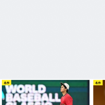
名作
名作