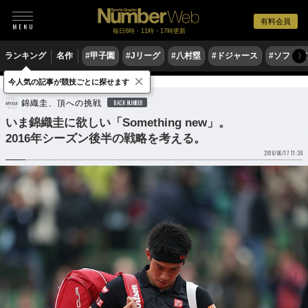
有料会員
毎日6時・11時・17時更新
ランキング
名作
#甲子園
#Jリーグ
#八村塁
#ドジャース
#ソフトバ
〉
×
今人気の記事が競技ごとに探せます
テニス
男子テニス
錦織圭、頂への挑戦
BACK NUMBER
いま錦織圭に欲しい「Something new」。
2016年シーズン後半の戦略を考える。
2016/06/17 11:30