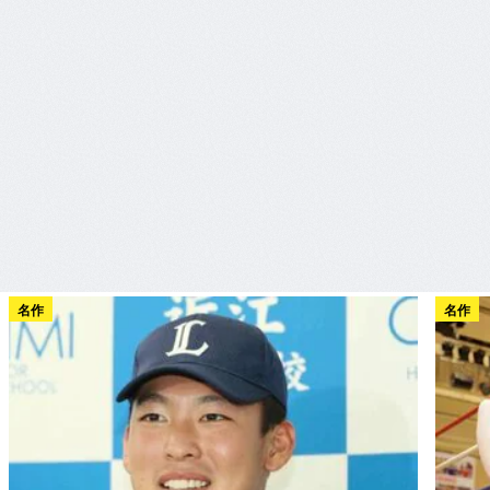
名作
名作