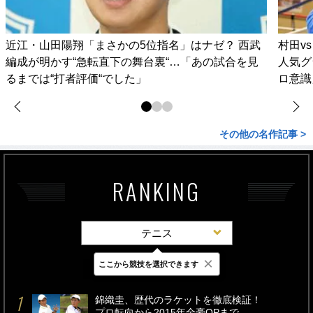
近江・山田陽翔「まさかの5位指名」はナゼ？ 西武
村田v
編成が明かす“急転直下の舞台裏“…「あの試合を見
人気グ
るまでは“打者評価“でした」
ロ意識
その他の名作記事 >
RANKING
テニス
×
ここから競技を選択できます
最新
24時間
週間
錦織圭、歴代のラケットを徹底検証！
プロ転向から2015年全豪OPまで。