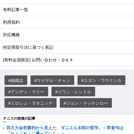
有料記事一覧
利用規約
対応機種
特定商取引法に基づく表記
[有料会員限定] お問い合わせ・Ｑ＆Ａ
#錦織圭
#マイケル・チャン
#スタン・ワウリンカ
#アンディ・マリー
#イワン・レンドル
#ミロシュ・ラオニッチ
#ジョン・マッケンロー
テニスの前後の記事
四大大会初勝利から見えた、ダニエル太郎の哲学。～常套句は
「ちょこちょこ勝っていく」～