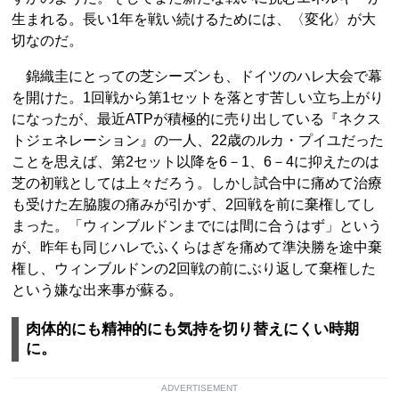
生まれる。長い1年を戦い続けるためには、〈変化〉が大
切なのだ。
錦織圭にとっての芝シーズンも、ドイツのハレ大会で幕
を開けた。1回戦から第1セットを落とす苦しい立ち上がり
になったが、最近ATPが積極的に売り出している『ネクス
トジェネレーション』の一人、22歳のルカ・プイユだった
ことを思えば、第2セット以降を6－1、6－4に抑えたのは
芝の初戦としては上々だろう。しかし試合中に痛めて治療
も受けた左脇腹の痛みが引かず、2回戦を前に棄権してし
まった。「ウィンブルドンまでには間に合うはず」という
が、昨年も同じハレでふくらはぎを痛めて準決勝を途中棄
権し、ウィンブルドンの2回戦の前にぶり返して棄権した
という嫌な出来事が蘇る。
肉体的にも精神的にも気持を切り替えにくい時期
に。
ADVERTISEMENT