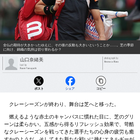
全仏の期待が大きかったゆえに、その後の反動も大きいということか……。芝の季節
に向け、錦織の気持は切り替わるか？
photograph by
山口奈緒美
Hiromasa Mano
text by
Naomi Yamaguchi
ポスト
シェア
コピー
クレーシーズンが終わり、舞台は芝へと移った。
燃えるような赤土のキャンバスに慣れた目に、芝のグリ
ーンは柔らかい。五感から得るリフレッシュ効果で、苛酷
なクレーシーズンを戦ってきた選手たちの心身の疲労も癒
すかのようだ。そしてまた新たな戦いに挑むエネルギーが