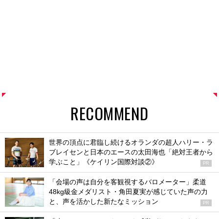
RECOMMEND
世界の頂点に君臨し続けるオランダの超人ハリー・ラ
ブレイセンと日本のエースの太田海也「絶対王者から
学ぶこと」《ケイリン国際対談②》
PR
「会場の声は自分を客観視するバロメーター」柔道
48kg級金メダリスト・角田夏実が感じていた声の力
と、声を活かした新たなミッション
PR