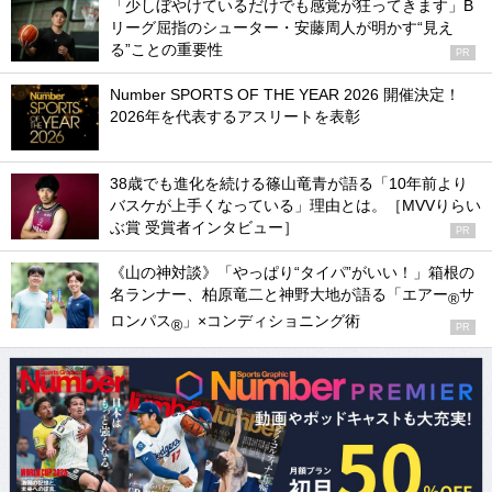
「少しぼやけているだけでも感覚が狂ってきます」B
リーグ屈指のシューター・安藤周人が明かす“見え
る”ことの重要性
PR
Number SPORTS OF THE YEAR 2026 開催決定！
2026年を代表するアスリートを表彰
38歳でも進化を続ける篠山竜青が語る「10年前より
バスケが上手くなっている」理由とは。［MVVりらい
ぶ賞 受賞者インタビュー］
PR
《山の神対談》「やっぱり“タイパ”がいい！」箱根の
名ランナー、柏原竜二と神野大地が語る「エアー
サ
®
ロンパス
」×コンディショニング術
®
PR