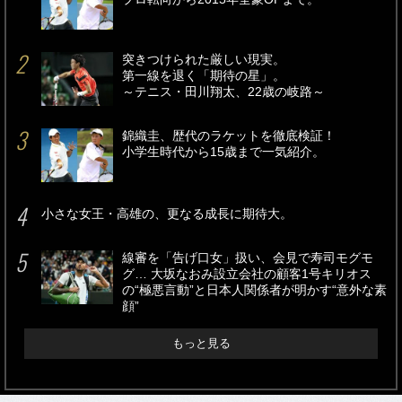
突きつけられた厳しい現実。
第一線を退く「期待の星」。
～テニス・田川翔太、22歳の岐路～
錦織圭、歴代のラケットを徹底検証！
小学生時代から15歳まで一気紹介。
小さな女王・高雄の、更なる成長に期待大。
線審を「告げ口女」扱い、会見で寿司モグモ
グ… 大坂なおみ設立会社の顧客1号キリオス
の“極悪言動”と日本人関係者が明かす“意外な素
顔”
もっと見る