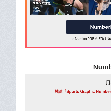
Numbe
※NumberPREMIER
Num
月
雑誌『Sports Graphic