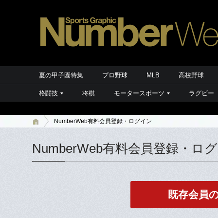
夏の甲子園特集
プロ野球
MLB
高校野球
格闘技
将棋
モータースポーツ
ラグビー
NumberWeb有料会員登録・ログイン
NumberWeb有料会員登録・ロ
既存会員