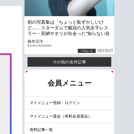
初の写真集は「ちょっと恥ずかしいけ
ど…」スターダムで戴冠の人気女子レス
ラー・安納サオリが出会った“知らない自
分”「誰とも違う存在でいたい」
橋本宗洋
Norihiro Hashimoto
2023/05/27
プロレス
その他の名作記事
る
会員メニュー
マイメニュー登録・ログイン
マイメニュー退会（有料会員退会）
有料記事一覧