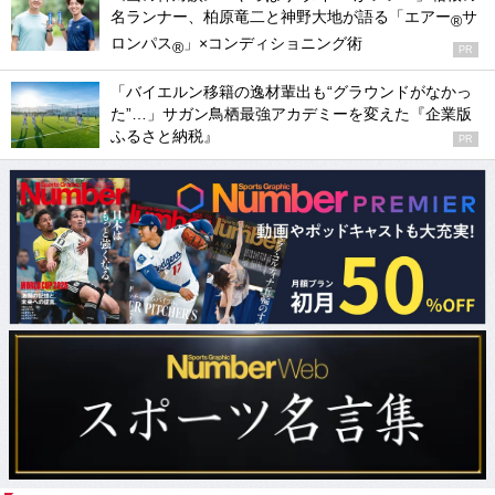
名ランナー、柏原竜二と神野大地が語る「エアー
サ
®
ロンパス
」×コンディショニング術
®
PR
「バイエルン移籍の逸材輩出も“グラウンドがなかっ
た”…」サガン鳥栖最強アカデミーを変えた『企業版
ふるさと納税』
PR