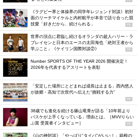
PR
《ラグビー界と体操界の同学年レジェンド対談》初対
面のリーチマイケルと内村航平が本音で語り合った競
技愛「好きだから、続けられる」
PR
世界の頂点に君臨し続けるオランダの超人ハリー・ラ
ブレイセンと日本のエースの太田海也「絶対王者から
学ぶこと」《ケイリン国際対談②》
PR
Number SPORTS OF THE YEAR 2026 開催決定！
2026年を代表するアスリートを表彰
「安定した場所にとどまれば成長は止まる」西内悠人
が故郷・高知で次世代へ伝えた“挑戦する力”
PR
38歳でも進化を続ける篠山竜青が語る「10年前より
バスケが上手くなっている」理由とは。［MVVりらい
ぶ賞 受賞者インタビュー］
PR
《山の神対談》「やっぱり“タイパ”がいい！」箱根の