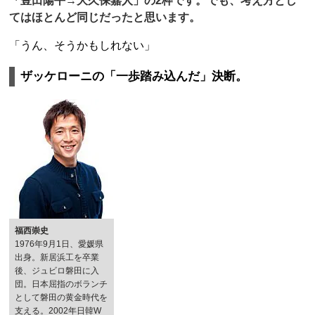
「豊田陽平→大久保嘉人」の2枠です。でも、考え方とし
てはほとんど同じだったと思います。
「うん、そうかもしれない」
ザッケローニの「一歩踏み込んだ」決断。
福西崇史
1976年9月1日、愛媛県
出身。新居浜工を卒業
後、ジュビロ磐田に入
団。日本屈指のボランチ
として磐田の黄金時代を
支える。2002年日韓W