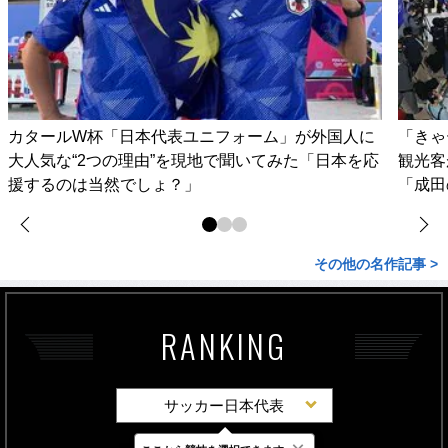
カタールW杯「日本代表ユニフォーム」が外国人に
「きゃ
大人気な“2つの理由”を現地で聞いてみた「日本を応
観光客
援するのは当然でしょ？」
「成田
その他の名作記事 >
RANKING
サッカー日本代表