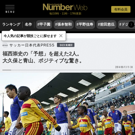
有料会員
毎日6時・11時・17時更新
ランキング
名作
#甲子園
#張本智和
#平野佳寿
#前田悠伍
#ドジャ
〉
×
今人気の記事が競技ごとに探せます
サッカー
サッカー日本代表
サッカー日本代表PRESS
BACK NUMBER
福西崇史の「予想」を超えた2人。
大久保と青山、ポジティブな驚き。
2014/05/13 11:30