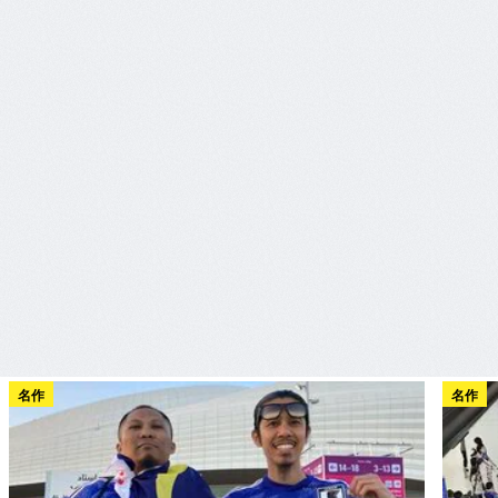
名作
名作