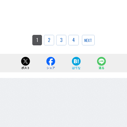
1
2
3
4
NEXT
ポスト
シェア
はてな
送る