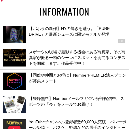
INFORMATION
【バボラの新作】NYの輝きを纏う。「PURE
DRIVE」と最新シューズに限定モデルが登場
PR
スポーツの現場で撮影する機会のある写真家、その写
真家が撮る一瞬のシーンにスポットをあてるコンテス
トを開催します。作品受付中！
【同僚や仲間とお得に】NumberPREMIER法人プラン
が募集スタート！
【登録無料】Numberメールマガジン好評配信中。ス
ポーツの「今」をメールでお届け！
YouTubeチャンネル登録者数60,000人突破！バレーボ
ールや陸上、バスケ、野球などの選手のインタビュー