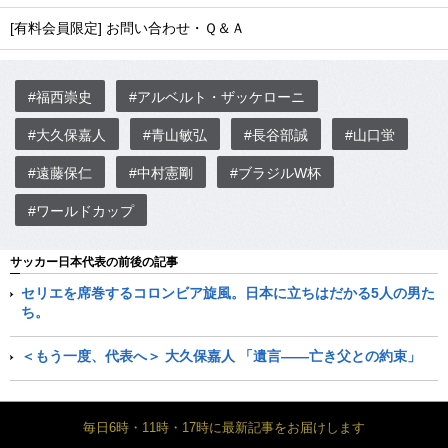
[有料会員限定] お問い合わせ・Ｑ＆Ａ
#福西崇史
#アルベルト・ザッケローニ
#大久保嘉人
#青山敏弘
#長谷部誠
#山口蛍
#遠藤保仁
#中村憲剛
#ブラジルW杯
#ワールドカップ
サッカー日本代表の前後の記事
セリエを席巻するコロンビア旋風。日本に立ちはだかる5人の男た
ち。
＜もう一度、代表へ＞ 大久保嘉人 「遺言――亡き父との約束」
毎日6時・11時・17時に最新記事をお届けします