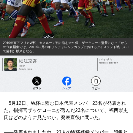
2010年南アフリカW杯、カメルーン戦に臨む大久保。ザッケローニ監督になってから
の代表招集では、2012年2月のキリンチャレンジカップにおけるアイスランド戦（3－1
で勝利）以来となる。
photograph by
細江克弥
Naoki Nakanishi/JMPA
text by
Katsuya Hosoe
ポスト
シェア
コピー
5月12日、W杯に臨む日本代表メンバー23名が発表され
た。指揮官ザッケローニが選んだ23名について、福西崇史
氏はどのように見たのか。発表直後に聞いた。
――発表されましたね、23人のW杯登録メンバー。印象と