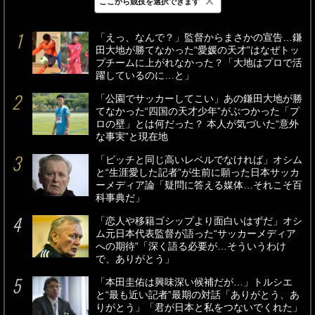
×
ここから競技を選択できます
最新
24時間
週間
「えっ、なんで？」監督からまさかの宣告…鎌
田大地が勝てなかった“愛媛の天才”はなぜトッ
プチームに上がれなかった？「大地はプロで活
躍しているのに…と」
「公園でサッカーしてこい」あの鎌田大地が勝
てなかった“四国の天才少年”がぶつかった「プ
ロの壁」とは何だった？ 本人が気づいた“意外
な事実”と現在地
「ピッチと同じ高いレベルでなければ」オシム
と“生涯愛した記者”が生前に願った日本サッカ
ーメディア論「疑問に答える媒体…それこそ百
科事典だ」
「恋人や移籍ゴシップより面白いはずだ」オシ
ム元日本代表監督が語った“サッカーメディア
への期待”「深く語る必要が…そういうわけ
で、ありがとう」
「本田圭佑は興味深い候補だが…」トルシエ
と“最も近い記者”最期の対話「ありがとう、あ
りがとう」「君が日本と私をつないでくれた」