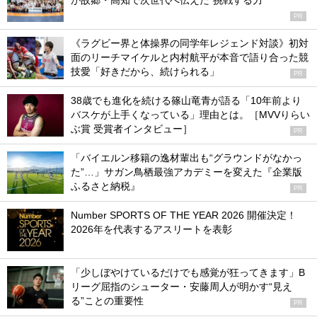
が故郷・高知で次世代へ伝えた“挑戦する力”
PR
《ラグビー界と体操界の同学年レジェンド対談》初対
面のリーチマイケルと内村航平が本音で語り合った競
技愛「好きだから、続けられる」
PR
38歳でも進化を続ける篠山竜青が語る「10年前より
バスケが上手くなっている」理由とは。［MVVりらい
ぶ賞 受賞者インタビュー］
PR
「バイエルン移籍の逸材輩出も“グラウンドがなかっ
た”…」サガン鳥栖最強アカデミーを変えた『企業版
ふるさと納税』
PR
Number SPORTS OF THE YEAR 2026 開催決定！
2026年を代表するアスリートを表彰
「少しぼやけているだけでも感覚が狂ってきます」B
リーグ屈指のシューター・安藤周人が明かす“見え
る”ことの重要性
PR