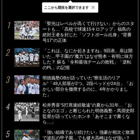
×
ここから競技を選択できます
最新
24時間
週間
「聖光はレベルが高くて行けない」からのスタ
ートも…「高校で球速15キロアップ」福島の
絶対王者を封じた「ソフトボール出身」“背番
号17”の正体
「これは、なにか起きますね」9回表、扉は開
いた…甲子園の“魔力”はなぜ熊本・有明に味方
した？ 蘇る「令和最強チームの敗戦」「逆転
のPL」の記憶
明徳義塾OBが語っていた“寮生活のリア
ル”「48人部屋が2つ。2段ベッドが24台」「お
かしい部分を撤廃するのに、4年かかりまし
た」
松井秀喜“5打席連続敬遠”の夏から31年…「お
となのエゴ」と断じられた明徳義塾・馬淵史郎
監督が語っていたホンネ「あそこまで書くな
ら…」
「強い組織であり続けたい」強豪が相次ぐ敗退
で波乱の甲子園…でも健大高崎はなぜ強い？