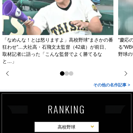
「なめんな！とは怒りますよ」高校野球“まさかの番
“慶応
狂わせ”…大社高・石飛文太監督（42歳）が前日、
る“W
取材記者に語った「こんな監督でよく勝てるな
野球の
と…」
その他の名作記事 >
RANKING
高校野球