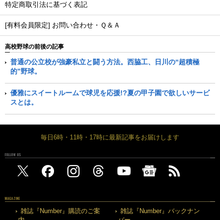
特定商取引法に基づく表記
[有料会員限定] お問い合わせ・Ｑ＆Ａ
高校野球の前後の記事
普通の公立校が強豪私立と闘う方法。西脇工、日川の“超積極
的”野球。
優雅にスイートルームで球児を応援!?夏の甲子園で欲しいサービ
スとは。
毎日6時・11時・17時に最新記事をお届けします
FOLLOW US
MAGAZINE
雑誌『Number』購読のご案
雑誌『Number』バックナン
内
バー