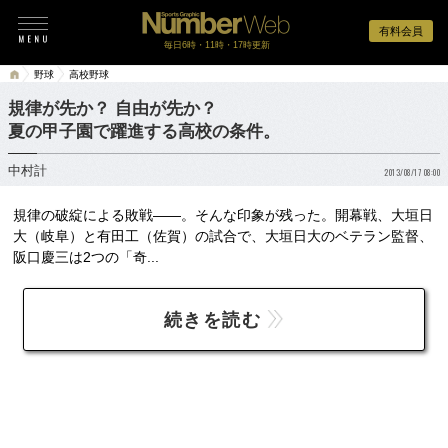
有料会員
毎日6時・11時・17時更新
野球
高校野球
規律が先か？ 自由が先か？
夏の甲子園で躍進する高校の条件。
中村計
2013/08/17 08:00
規律の破綻による敗戦――。そんな印象が残った。開幕戦、大垣日
大（岐阜）と有田工（佐賀）の試合で、大垣日大のベテラン監督、
阪口慶三は2つの「奇...
続きを読む