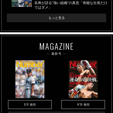
名将が語る“強い組織”の真意「有能な社長だけ
ではダメ」
もっと見る
MAGAZINE
最新号
8/6
4/16
発売
発売