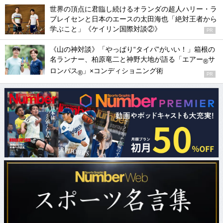
世界の頂点に君臨し続けるオランダの超人ハリー・ラ
ブレイセンと日本のエースの太田海也「絶対王者から
学ぶこと」《ケイリン国際対談②》
PR
《山の神対談》「やっぱり“タイパ”がいい！」箱根の
名ランナー、柏原竜二と神野大地が語る「エアー
サ
®
ロンパス
」×コンディショニング術
®
PR