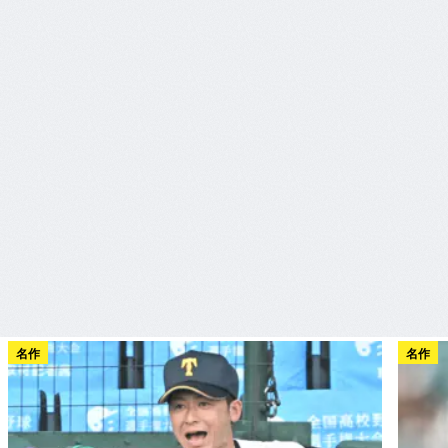
名作
名作