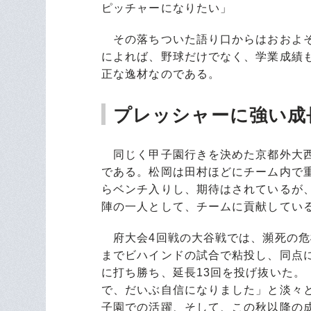
ピッチャーになりたい」
その落ちついた語り口からはおおよそ
によれば、野球だけでなく、学業成績
正な逸材なのである。
プレッシャーに強い成
同じく甲子園行きを決めた京都外大西
である。松岡は田村ほどにチーム内で
らベンチ入りし、期待はされているが
陣の一人として、チームに貢献してい
府大会4回戦の大谷戦では、瀕死の危
までビハインドの試合で粘投し、同点
に打ち勝ち、延長13回を投げ抜いた
で、だいぶ自信になりました」と淡々
子園での活躍、そして、この秋以降の