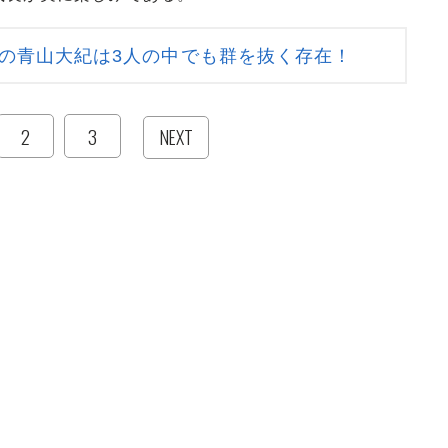
の青山大紀は3人の中でも群を抜く存在！
2
3
NEXT