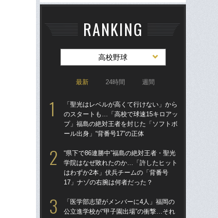
RANKING
高校野球
最新
24時間
週間
「聖光はレベルが高くて行けない」から
「
のスタートも…「高校で球速15キロアッ
のス
プ」福島の絶対王者を封じた「ソフトボ
プ
ール出身」“背番号17”の正体
ール
“県下で86連勝中”福島の絶対王者・聖光
「
学院はなぜ敗れたのか…「許したヒット
公立
はわずか2本」伏兵チームの「背番号
でも
17」ナゾの右腕は何者だった？
は
「医学部志望がメンバーに4人」福岡の
「
公立進学校が“甲子園出場”の衝撃…それ
球部