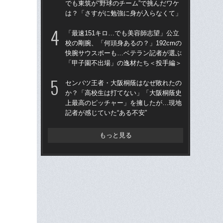
でも東筑が“野球のチーム”で挑んだワケ
野球
は？「さすがに勉強に身が入らなくて」
先
「最速151キロ…でも美容師志望」公立
“県
校の剛腕、「何頭身あるの？」192cmの
学
快腕サウスポーも…ベテラン記者が選ぶ
は
「甲子園不出場」の逸材たち＜投手編＞
17
センバツ王者・大阪桐蔭はなぜ敗れたの
「
か？「高校生は打てない」「大阪桐蔭史
なぜ
上最高のピッチャー」を擁したが…現地
進
記者が感じていた“ある不安”
な
もっと見る