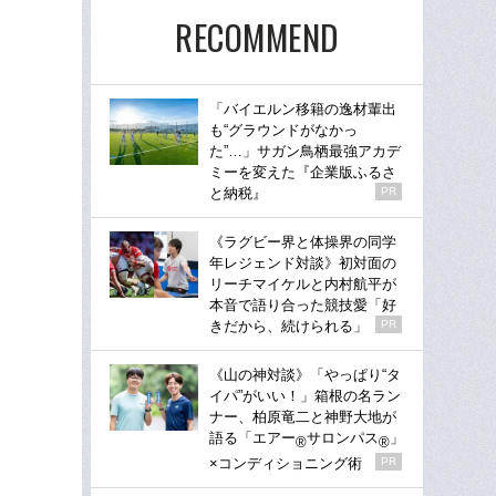
RECOMMEND
「バイエルン移籍の逸材輩出
も“グラウンドがなかっ
た”…」サガン鳥栖最強アカデ
ミーを変えた『企業版ふるさ
と納税』
PR
《ラグビー界と体操界の同学
年レジェンド対談》初対面の
リーチマイケルと内村航平が
本音で語り合った競技愛「好
きだから、続けられる」
PR
《山の神対談》「やっぱり“タ
イパ”がいい！」箱根の名ラン
ナー、柏原竜二と神野大地が
語る「エアー
サロンパス
」
®
®
×コンディショニング術
PR