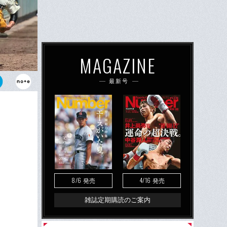
MAGAZINE
最新号
8/6
4/16
発売
発売
雑誌定期購読のご案内