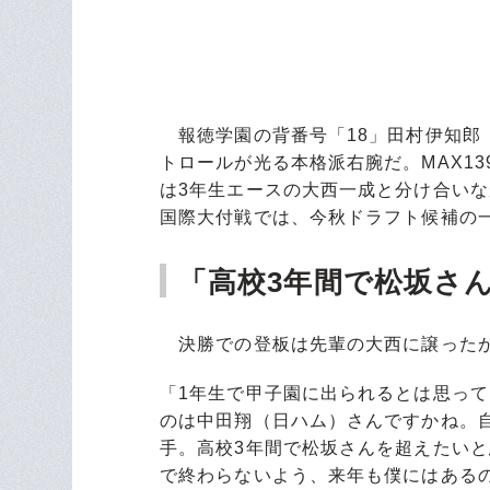
報徳学園の背番号「18」田村伊知郎
トロールが光る本格派右腕だ。MAX1
は3年生エースの大西一成と分け合い
国際大付戦では、今秋ドラフト候補の
「高校3年間で松坂さ
決勝での登板は先輩の大西に譲ったが
「1年生で甲子園に出られるとは思っ
のは中田翔（日ハム）さんですかね。
手。高校3年間で松坂さんを超えたい
で終わらないよう、来年も僕にはある