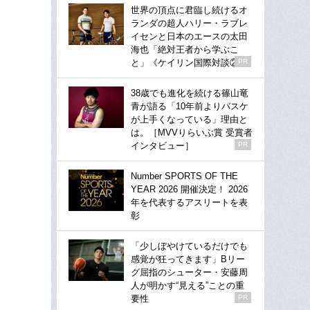
世界の頂点に君臨し続けるオ
ランダの超人ハリー・ラブレ
イセンと日本のエースの太田
海也「絶対王者から学ぶこ
と」《ケイリン国際対談②》
PR
38歳でも進化を続ける篠山竜
青が語る「10年前よりバスケ
が上手くなっている」理由と
は。［MVVりらいぶ賞 受賞者
インタビュー］
PR
Number SPORTS OF THE
YEAR 2026 開催決定！ 2026
年を代表するアスリートを表
彰
「少しぼやけているだけでも
感覚が狂ってきます」Bリー
グ屈指のシューター・安藤周
人が明かす“見える”ことの重
要性
PR