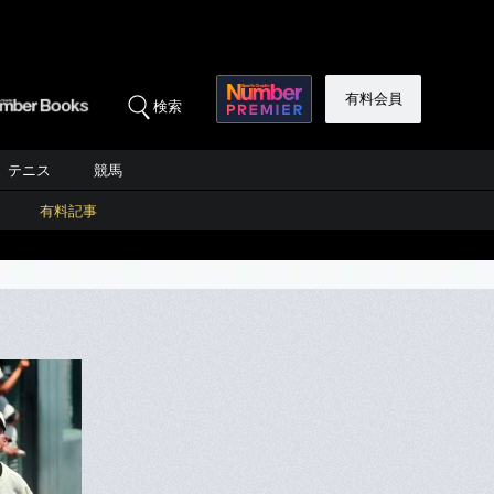
有料会員
検索
テニス
競馬
有料記事