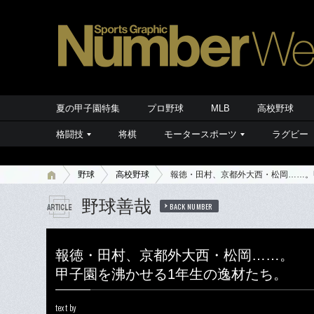
夏の甲子園特集
プロ野球
MLB
高校野球
格闘技
将棋
モータースポーツ
ラグビー
野球
高校野球
報徳・田村、京都外大西・松岡……。
野球善哉
BACK NUMBER
報徳・田村、京都外大西・松岡……。
甲子園を沸かせる1年生の逸材たち。
text by