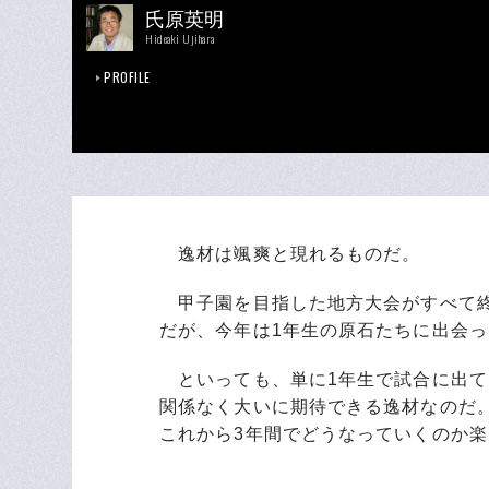
氏原英明
Hideaki Ujihara
PROFILE
逸材は颯爽と現れるものだ。
甲子園を目指した地方大会がすべて終
だが、今年は1年生の原石たちに出会
といっても、単に1年生で試合に出て
関係なく大いに期待できる逸材なのだ
これから3年間でどうなっていくのか楽