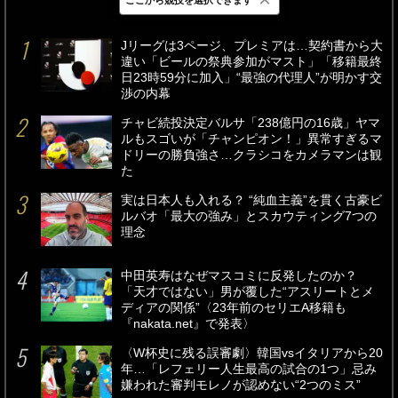
最新
24時間
週間
Jリーグは3ページ、プレミアは…契約書から大
違い「ビールの祭典参加がマスト」「移籍最終
日23時59分に加入」“最強の代理人”が明かす交
渉の内幕
チャビ続投決定バルサ「238億円の16歳」ヤマ
ルもスゴいが「チャンピオン！」異常すぎるマ
ドリーの勝負強さ…クラシコをカメラマンは観
た
実は日本人も入れる？ “純血主義”を貫く古豪ビ
ルバオ「最大の強み」とスカウティング7つの
理念
中田英寿はなぜマスコミに反発したのか？
「天才ではない」男が覆した“アスリートとメ
ディアの関係”〈23年前のセリエA移籍も
『nakata.net』で発表〉
〈W杯史に残る誤審劇〉韓国vsイタリアから20
年…「レフェリー人生最高の試合の1つ」忌み
嫌われた審判モレノが認めない“2つのミス”