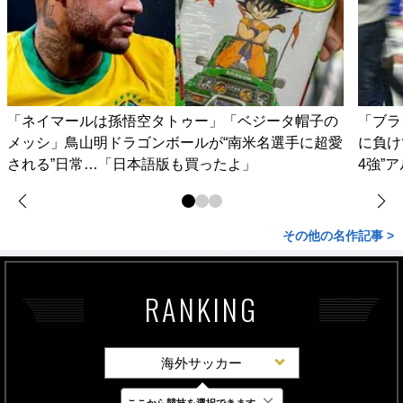
「ネイマールは孫悟空タトゥー」「ベジータ帽子の
「ブラ
メッシ」鳥山明ドラゴンボールが“南米名選手に超愛
に負け
される”日常…「日本語版も買ったよ」
4強”
その他の名作記事 >
RANKING
海外サッカー
×
ここから競技を選択できます