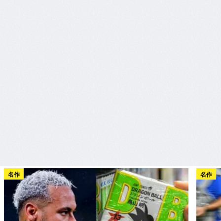
名作
名作