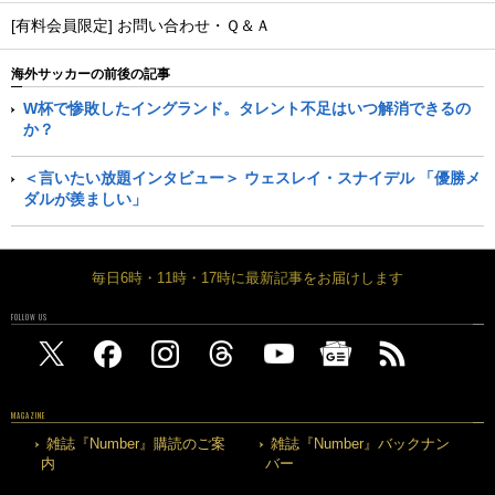
[有料会員限定] お問い合わせ・Ｑ＆Ａ
海外サッカーの前後の記事
W杯で惨敗したイングランド。タレント不足はいつ解消できるの
か？
＜言いたい放題インタビュー＞ ウェスレイ・スナイデル 「優勝メ
ダルが羨ましい」
毎日6時・11時・17時に最新記事をお届けします
FOLLOW US
MAGAZINE
雑誌『Number』購読のご案
雑誌『Number』バックナン
内
バー