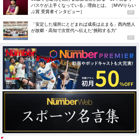
バスケが上手くなっている」理由とは。［MVVりらい
ぶ賞 受賞者インタビュー］
PR
「安定した場所にとどまれば成長は止まる」西内悠人
が故郷・高知で次世代へ伝えた“挑戦する力”
PR