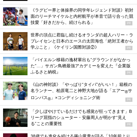
《ラグビー界と体操界の同学年レジェンド対談》初対
面のリーチマイケルと内村航平が本音で語り合った競
技愛「好きだから、続けられる」
PR
世界の頂点に君臨し続けるオランダの超人ハリー・ラ
ブレイセンと日本のエースの太田海也「絶対王者から
学ぶこと」《ケイリン国際対談②》
PR
「バイエルン移籍の逸材輩出も“グラウンドがなかっ
た”…」サガン鳥栖最強アカデミーを変えた『企業版
ふるさと納税』
PR
《山の神対談》「やっぱり“タイパ”がいい！」箱根の
名ランナー、柏原竜二と神野大地が語る「エアー
サ
®
ロンパス
」×コンディショニング術
®
PR
「少しぼやけているだけでも感覚が狂ってきます」B
リーグ屈指のシューター・安藤周人が明かす“見え
る”ことの重要性
PR
38歳でも進化を続ける篠山竜青が語る「10年前より