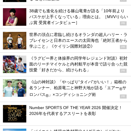
38歳でも進化を続ける篠山竜青が語る「10年前より
バスケが上手くなっている」理由とは。［MVVりらい
ぶ賞 受賞者インタビュー］
PR
世界の頂点に君臨し続けるオランダの超人ハリー・ラ
ブレイセンと日本のエースの太田海也「絶対王者から
学ぶこと」《ケイリン国際対談②》
PR
《ラグビー界と体操界の同学年レジェンド対談》初対
面のリーチマイケルと内村航平が本音で語り合った競
技愛「好きだから、続けられる」
PR
《山の神対談》「やっぱり“タイパ”がいい！」箱根の
名ランナー、柏原竜二と神野大地が語る「エアー
サ
®
ロンパス
」×コンディショニング術
®
PR
Number SPORTS OF THE YEAR 2026 開催決定！
2026年を代表するアスリートを表彰