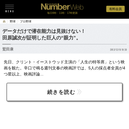
有料会員
毎日6時・11時・17時更新
野球
プロ野球
データだけで潜在能力は見抜けない！
田原誠次が証明した巨人の“眼力”。
鷲田康
2012/12/10 10:30
先日、クリント・イーストウッド主演の「人生の特等席」という映
画を観た。辛口で鳴る週刊文春の映画評では、5人の採点者全員が4
つ星以上、映画評論...
続きを読む