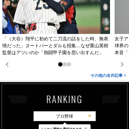
「（大谷）翔平に初めて二刀流の話をした時、無表
女子ア
情だった」ヌートバーとダルも招集…なぜ栗山英樹
球界の
監督はアツいのか「熱闘甲子園を思い出すんだ」
本音「
その他の名作記事 >
RANKING
プロ野球
×
ここから競技を選択できます