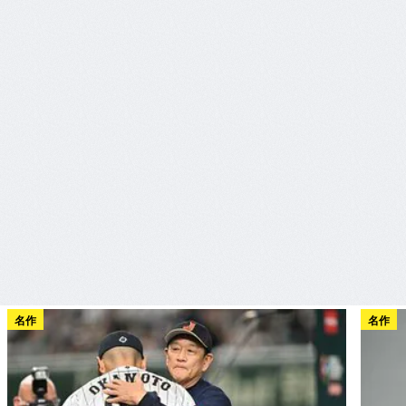
名作
名作