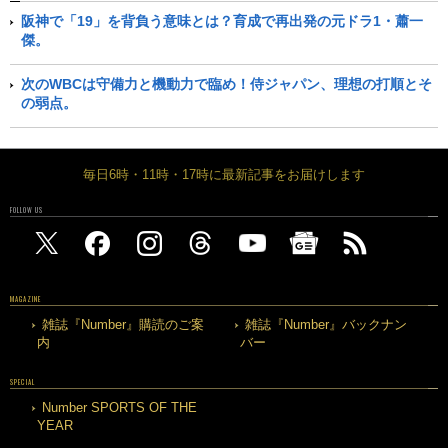
阪神で「19」を背負う意味とは？育成で再出発の元ドラ1・蕭一
傑。
次のWBCは守備力と機動力で臨め！侍ジャパン、理想の打順とそ
の弱点。
毎日6時・11時・17時に最新記事をお届けします
FOLLOW US
MAGAZINE
雑誌『Number』購読のご案
雑誌『Number』バックナン
内
バー
SPECIAL
Number SPORTS OF THE
YEAR