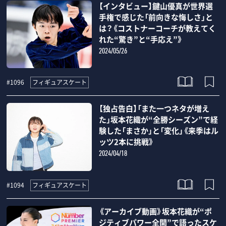
【インタビュー】鍵山優真が世界選
手権で感じた「前向きな悔しさ」と
は？《コストナーコーチが教えてく
れた“驚き”と“手応え”》
2024/05/26
フィギュアスケート
#1096
【独占告白】「また一つネタが増え
た」坂本花織が“全勝シーズン”で経
験した「まさか」と「変化」《来季はル
ッツ2本に挑戦》
2024/04/18
フィギュアスケート
#1094
《アーカイブ動画》坂本花織が“ポ
ジティブパワー全開”で語ったスケ