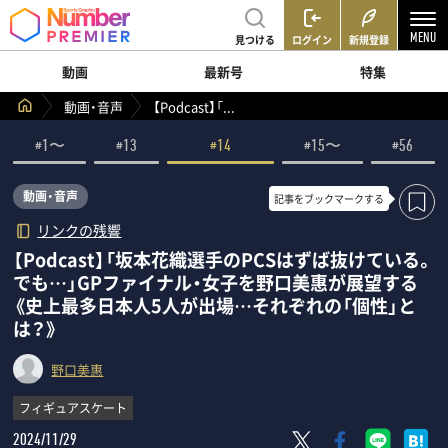
見つける
ログイン
新規登録
動画
最新号
特集
動画・音声
【Podcast】「...
#1〜
#13
#14
#15〜
#56
動画・音声
記事を
ブックマークする
リンクの残響
【Podcast】「坂本花織選手のPCSはずば抜けている。
でも…」GPファイナル・女子を野口美惠が展望する
《史上最多日本人5人が出場…それぞれの「個性」と
は？》
野口美惠
フィギュアスケート
2024/11/29