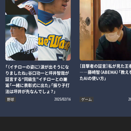
［目撃者の証言］私が見た王
「（イチローの姿に）涙が出そうにな
――藤崎智（ABEMA）「教え
りましたね」谷口功一と坪井智哉が
たAIの使い方」
証言する“同級生”イチローとの邂
逅「一緒に表彰式に出た」「振り子打
法は坪井が先なんでしょ？」
野球
ゲーム
2025/02/16
2