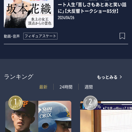
ート人生「苦しさもあとあと笑い話
に」【大反響トークショー85分】
2024/04/26
フィギュアスケート
動画・音声
もっとみる
ランキング
最新
24時間
週間
1
2