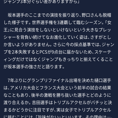
ジャンプ3本分ぐらい差がありますから」
坂本選手のここまでの演技を振り返り、野口さんも脱帽
した様子です。世界選手権を3連覇して臨むシーズン。「女
王」に見合う演技をしないといけないという大きなプレッ
シャーを背負い続けてなお進化していく姿は、さすがとし
か言いようがありません。さらに今の採点基準では、ジャン
プを2本失敗するとPCSが9点台に届かないため、スケーテ
ィングだけではなくジャンプもきっちりと揃えてくること
が坂本選手の強さだと語ります。
7年ぶりにグランプリファイナル出場を決めた樋口選手
は、アメリカ大会とフランス大会という前半の試合の結果
なこともあり、後半の激戦を勝ち抜いた選手とどのように
渡り合えるか。吉田選手はトリプルアクセルがバチッと決
まるかどうかに注目ですが、実は女子でトリプルアクセル
に挑むことには、「旨味がない」といいます。その理由は…。