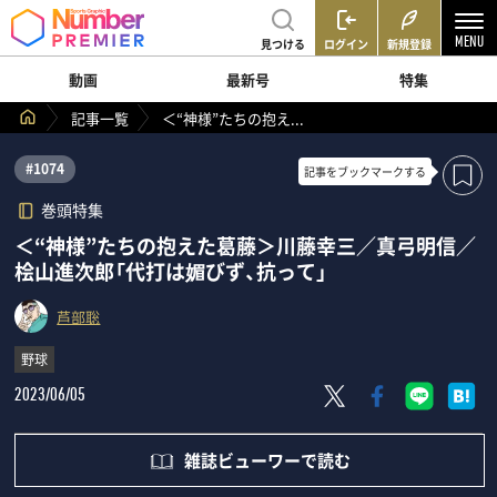
見つける
ログイン
新規登録
動画
最新号
特集
記事一覧
＜“神様”たちの抱え...
#1074
記事を
ブックマークする
巻頭特集
＜“神様”たちの抱えた葛藤＞川藤幸三／真弓明信／
桧山進次郎「代打は媚びず、抗って」
芦部聡
野球
2023/06/05
雑誌ビューワーで読む