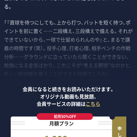
る。
「『直球を待つにしても、上から打つ、バットを短く持つ、ポ
イントを前に置く――二段構え、三段構えで備える。それが
できていないから、一球で仕留められんのや』と、まるで講
義の時間です（笑）。投手心理、打者心理、相手ベンチの作戦
分析……グラウンドに立っていたら聞くことができない、
勉強になる金言ばかり。これこそが“考える野球”なのかと、
新しい野球観を養うことができた時期でしたね」
会員になると続きをお読みいただけます。
オリジナル動画も見放題、
会員サービスの詳細は
こちら
初月50％OFF
月額プラン