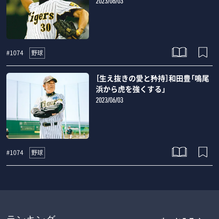
2023/06/03
野球
#1074
［生え抜きの愛と矜持］和田豊「鳴尾
浜から虎を強くする」
2023/06/03
野球
#1074