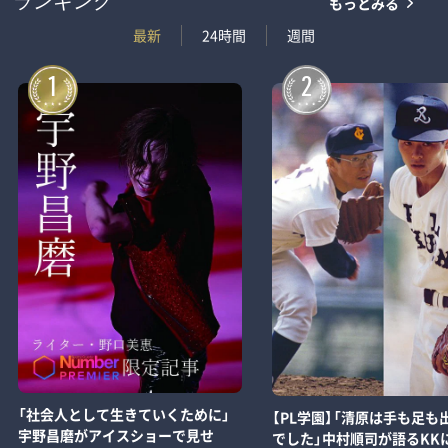
もっとみる
ランキング
最新
24時間
週間
1
2
「社会人として生きていくために」
【PL学園】「清原は手も足も
宇野昌磨がアイスショーで見せ
でした」中村順司が語るKK