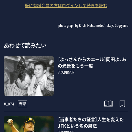
既に有料会員の方はログインして続きを読む
photograph by Kiichi Matsumoto / Takuya Sugiyama
あわせて読みたい
［よっさんからのエール］岡田よ、あ
の光景をもう一度
2023/06/03
野球
#1074
［当事者たちの証言］人生を変えた
JFKという名の魔法