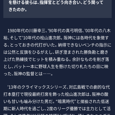
を懸ける彼らは、指揮官とどう向き合い、どう関って
きたのか。
1980年代の川藤幸三、'90年代の真弓明信、'00年代の八木
裕、そして'10年代の桧山進次郎。阪神には各時代を象徴す
る、とっておきの代打がいた。納得できないベンチの指示に
は公然と反旗をひるがえし、研ぎ澄まされた勝負勘と磨き
上げた熟練技でヒットを積み重ねる。余計なものを削ぎ落
とし、バット一本に野球人生を懸けた切り札たちの目に映
った、阪神の監督とは――。
'13年のクライマックスシリーズ、対広島戦での劇的な代
打本塁打で現役最終打席を飾った桧山進次郎は、阪神の酸
いも甘いも噛み分けた男だ。“暗黒時代”と揶揄された低迷
期に新人時代を過ごし、2度のリーグ優勝では主力として活