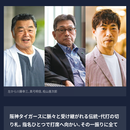
左から川藤幸三、真弓明信、桧山進次郎
阪神タイガースに脈々と受け継がれる伝統・代打の切
り札。指名ひとつで打席へ向かい、その一振りに全て