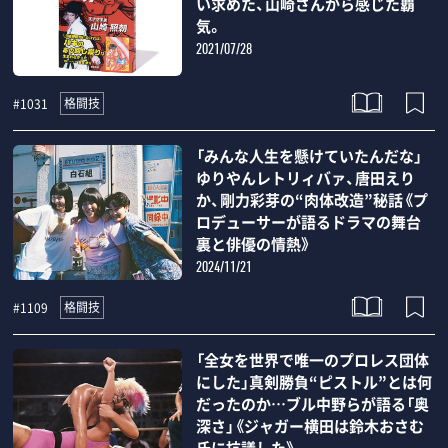
い求めた、山崎さんから感じた覇
気。
2021/07/28
格闘技
#1031
「みんな人生を懸けていたんだな」
ゆりやんレトリィバァ、唐田えり
か、剛力彩芽の“肉体改造”秘話《プ
ロデューサーが語るドラマの舞台
裏と俳優の情熱》
2024/11/21
格闘技
#1109
「全女を世界で唯一のプロレス団体
にした」真剣勝負“ピストル”とは何
だったのか…ブル中野らが語る「奥
深さ」《ジャガー横田は鈴木おさむ
氏に抗議した》