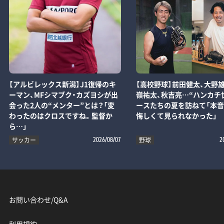
【アルビレックス新潟】J1復帰のキ
【高校野球】前田健太、大野雄
ーマン、MFシマブク・カズヨシが出
嶺祐太、秋吉亮…“ハンカチ
会った2人の“メンター”とは？「変
ースたちの夏を訪ねて「本音
わったのはクロスですね。監督か
悔しくて見られなかった」
ら…」
サッカー
野球
2026/08/07
2
お問い合わせ/Q&A