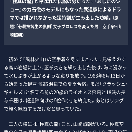
「極真の龍」と呼ばれた伝説の男だった。『あしたのジ
ョー』の力石徹のモデルにもなった武道家によるドラ
マでは描かれなかった猛特訓が生み出した功績。
（原
題：［必殺技誕生の裏側］女子プロレスを変えた男 空手家・山
崎照朝）
初めて「風林火山」の空手着を身にまとった。見栄えのす
る高い岩場に上り、正拳突きを繰り出した後は、海に浸かっ
て水しぶきが上がるような蹴りを放つ。1983年8月13日か
ら始まった伊豆・稲取温泉での夏季合宿。まだ「クラッシュ・
ギャルズ」と名乗る前の20歳のライオネス飛鳥と18歳の長
与千種は、報道陣向けの「絵作り」を終えた。あとはリング
で軽く練習するだけだと思っていた。
二人の横には「極真の龍」こと、山崎照朝がいる。極真空
手の全日本選手権第1回大会チャンピオンであり、現役の新