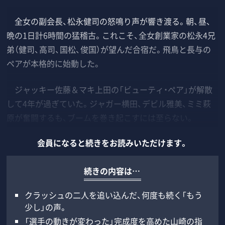
全女の副会長、松永健司の怒鳴り声が響き渡る。朝、昼、
晩の1日計6時間の猛稽古。これこそ、全女創業家の松永4兄
弟（健司、高司、国松、俊国）が望んだ合宿だ。飛鳥と長与の
ペアが本格的に始動した。
ジャッキー佐藤＆マキ上田の「ビューティ・ペア」が解散
して4年が過ぎていた。ジャガー横田、デビル雅美、ミミ萩
原が奮闘するも、ブームを巻き起こすには至らない。
会員になると続きをお読みいただけます。
続きの内容は…
クラッシュの二人を追い込んだ、何度も続く「もう
少し」の声。
「選手の動きが変わった」完成度を高めた山崎の指