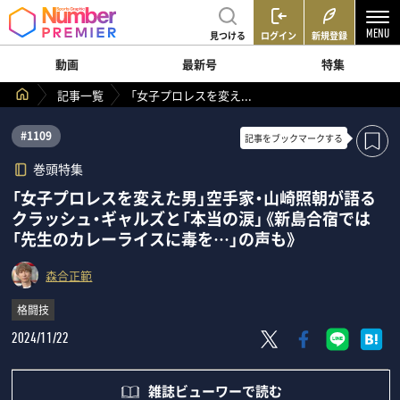
見つける
ログイン
新規登録
動画
最新号
特集
記事一覧
「女子プロレスを変え...
#1109
記事を
ブックマークする
巻頭特集
「女子プロレスを変えた男」空手家・山崎照朝が語る
クラッシュ・ギャルズと「本当の涙」《新島合宿では
「先生のカレーライスに毒を…」の声も》
森合正範
格闘技
2024/11/22
雑誌ビューワーで読む