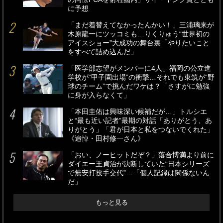
に予想
「まだ着替えてなかったんかい！」三浦璃来が
木原龍一にツッコミも…りくりゅう“世界初の
アイスショー”大成功の舞台裏「やりたいこと
をすべて詰め込んだ」
「医学部志望がメンバーに4人」福岡の公立進
学校が“甲子園出場”の衝撃…それでも東筑が“野
球のチーム”で挑んだワケは？「さすがに勉強
に身が入らなくて」
「本田圭佑は興味深い候補だが…」トルシエ
と“最も近い記者”最期の対話「ありがとう、あ
りがとう」「君が日本と私をつないでくれた」
《追悼・田村修一さん》
「おい、ノーヒットだぞ？」落合博満より前に
ダイエー王貞治が決断していた“日本シリーズ
で無安打投手交代”…「個人記録は関係ないん
だ」
もっと見る