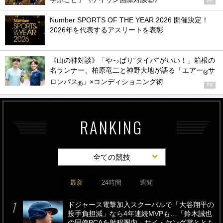
PR
Number SPORTS OF THE YEAR 2026 開催決定！
2026年を代表するアスリートを表彰
《山の神対談》「やっぱり“タイパ”がいい！」箱根の
名ランナー、柏原竜二と神野大地が語る「エアー
サ
®
ロンパス
」×コンディショニング術
®
PR
RANKING
全ての競技
最新
24時間
週間
ドジャース電撃加入スクーバルで「大谷翔平の
投手負担減」なら4年連続MVPも…「鈴木誠也
の同僚PCAを射程圏内」サイ・ヤング賞ととも