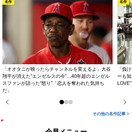
名作
名作
「オオタニが映ったらチャンネルを変えるよ」大谷
「負け
翔平が消えた“エンゼルスの今”…40年超のエンゼル
ーも知
スファンが語った“怒り”「恋人を奪われた気持ち
LOV
だ」
その他の名作記事 >
会員メニュー