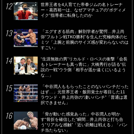
世界王者を4人育てた帝拳ジムの名トレーナ
ー・葛西裕一は、なぜアマチュアの“ボディメ
イク”指導者に転身したのか
「エグすぎる筋肉」解剖学者が驚愕…井上尚
弥“フルトン戦TKO勝利”を生んだ究極肉体のヒ
ミツ「上腕と前腕のサイズ感が変わらないのは
すごい」
“生涯無敗の男”リカルド・ロペスの衝撃「会長
もトレーナーも真っ青に」大橋秀行が語る“伝
説の一戦”ウラ側「相手が遥か遠くにいるよう
な…」
「中谷潤人ももらったことのないパンチだった
はず…」元世界王者・飯田覚士が着目した11
ラウンド・井上尚弥の“凄いパンチ”「普通は選
択できません」
「骨が動いた感覚あった」中谷潤人が明か
す“骨折を確信した”瞬間…井上尚弥と打ち合
う“リアルな感触”「近い距離は戦える」「パン
チ当たらない」