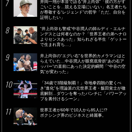
井岡一翔が本音で語る“井上尚弥”「彼の方がす
ごいことを…競える立場にいない」名王者たち
が尊敬する“レジェンド”の哲学「ただ、自分を
証明したい」
“井上尚弥も警戒”中谷潤人の師ルディ・エルナ
ンデスとは何者なのか？「世界王者の弟ヘナロ
よりセンスあった」知られざる半生「ゲットー
で生まれ育ち…」
井上尚弥の“エグい右”を世界的カメラマンはと
らえていた…中谷潤人が眼窩底骨折“あの右ア
ッパー”の直前にあった決定的瞬間「“中谷の空
気”が変わった」
「34歳で3階級制覇！」寺地拳四朗の驚くべ
き”進化”を理論派の元世界王者・飯田覚士が徹
底解剖…ダウンを奪ったパンチに「パワーアッ
プを裏付けるシーン」
世界王者が60年で10人から85人に!?
ボクシング界のビジネスと綺麗事。