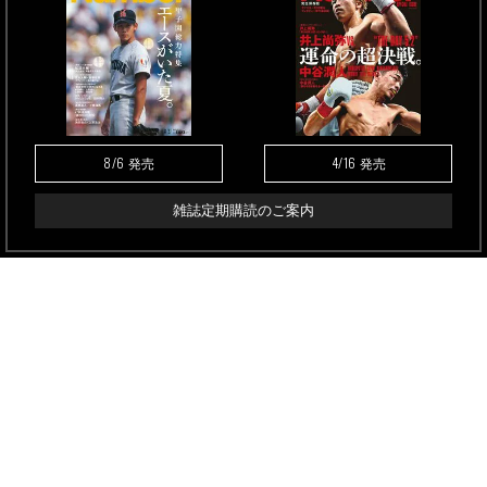
8/6
4/16
発売
発売
雑誌定期購読のご案内