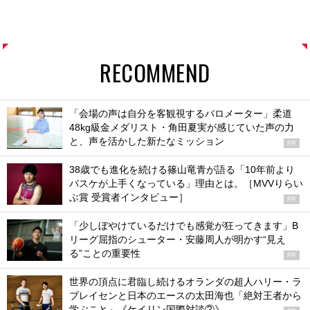
RECOMMEND
「会場の声は自分を客観視するバロメーター」柔道
48kg級金メダリスト・角田夏実が感じていた声の力
と、声を活かした新たなミッション
PR
38歳でも進化を続ける篠山竜青が語る「10年前より
バスケが上手くなっている」理由とは。［MVVりらい
ぶ賞 受賞者インタビュー］
PR
「少しぼやけているだけでも感覚が狂ってきます」B
リーグ屈指のシューター・安藤周人が明かす“見え
る”ことの重要性
PR
世界の頂点に君臨し続けるオランダの超人ハリー・ラ
ブレイセンと日本のエースの太田海也「絶対王者から
学ぶこと」《ケイリン国際対談②》