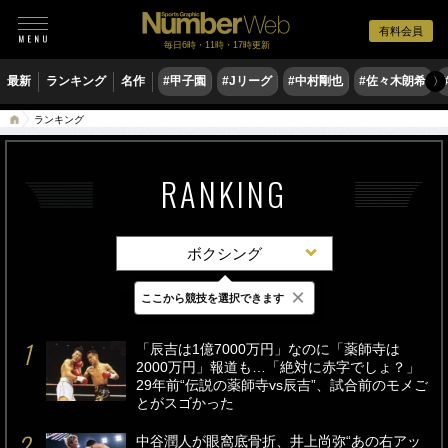
有料会員
毎日6時・11時・17時更新
最新
ランキング
名作
#甲子園
#Jリーグ
#中村剛也
#佐々木朗希
〉
ランキング
RANKING
ボクシング
×
ここから競技を選択できます
最新
24時間
週間
「辰吉は1億7000万円」なのに「薬師寺は
2000万円」報道も…「絶対に赤字でしょ？」
29年前“伝説の薬師寺vs辰吉”、試合前のモメご
とがスゴかった
中谷潤人が眼窩底骨折、井上尚弥“あの右アッ