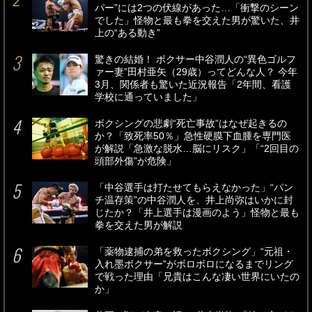
パー”には2つの伏線があった…「衝撃のシーン
でした」怪物と最も拳を交えた男が驚いた、井
上の“ある動き”
驚きの結婚！ ボクサー中谷潤人の“異色ゴルフ
ァー妻”田村亜矢（29歳）ってどんな人？ 今年
3月、関係者も驚いた近況報告「2年間、看護
学校に通っていました」
ボクシングの悲劇“死亡事故”はなぜ起きるの
か？「致死率50％」急性硬膜下血腫を専門医
が解説「急激な脱水…脳にリスク」「“2回目の
頭部外傷”が危険」
「中谷選手は打たせてもらえなかった」“パン
チ温存策”の中谷潤人を、井上尚弥はいかに封
じたか？「井上選手は漫画のよう」怪物と最も
拳を交えた男が解説
「薬物逮捕の弟を救ったボクシング」“元祖・
入れ墨ボクサー”がボロボロになるまでリング
で戦った理由「兄貴はこんな凄い世界にいたの
か」