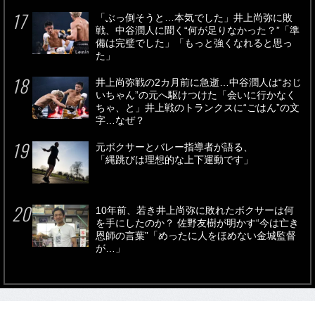
「ぶっ倒そうと…本気でした」井上尚弥に敗
戦、中谷潤人に聞く“何が足りなかった？”「準
備は完璧でした」「もっと強くなれると思っ
た」
井上尚弥戦の2カ月前に急逝…中谷潤人は“おじ
いちゃん”の元へ駆けつけた「会いに行かなく
ちゃ、と」井上戦のトランクスに“ごはん”の文
字…なぜ？
元ボクサーとバレー指導者が語る、
「縄跳びは理想的な上下運動です」
10年前、若き井上尚弥に敗れたボクサーは何
を手にしたのか？ 佐野友樹が明かす“今は亡き
恩師の言葉”「めったに人をほめない金城監督
が…」