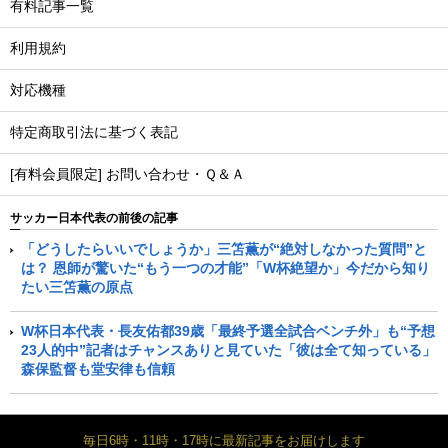
有料記事一覧
利用規約
対応機種
特定商取引法に基づく表記
[有料会員限定] お問い合わせ・Ｑ＆Ａ
サッカー日本代表の前後の記事
「どうしたらいいでしょうか」三笘薫が“絶対しなかった質問”と
は？ 恩師が驚いた“もう一つの才能”「W杯絶望か」今だから知り
たい三笘薫の原点
W杯日本代表・長友佑都39歳「最終予選全試合ベンチ外」も“予想
23人的中”記者はチャンスありと見ていた「彼は全て知っている」
森保監督も堂安律も信頼
毎日6時・11時・17時に最新記事をお届けします