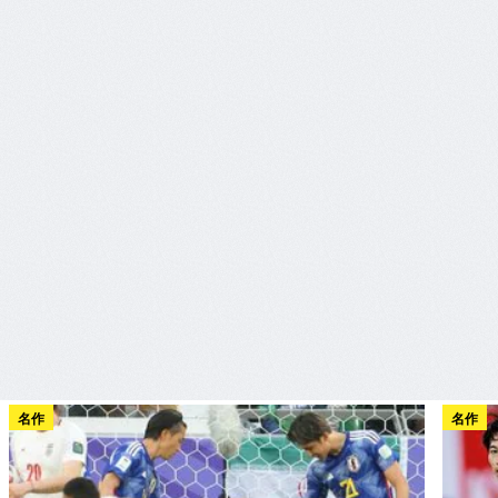
名作
名作