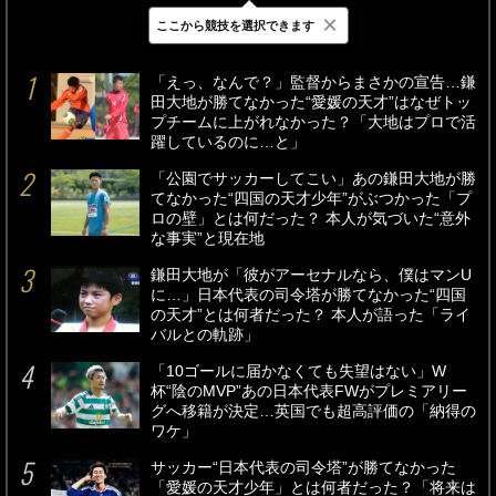
×
ここから競技を選択できます
最新
24時間
週間
「えっ、なんで？」監督からまさかの宣告…鎌
田大地が勝てなかった“愛媛の天才”はなぜトッ
プチームに上がれなかった？「大地はプロで活
躍しているのに…と」
「公園でサッカーしてこい」あの鎌田大地が勝
てなかった“四国の天才少年”がぶつかった「プ
ロの壁」とは何だった？ 本人が気づいた“意外
な事実”と現在地
鎌田大地が「彼がアーセナルなら、僕はマンU
に…」日本代表の司令塔が勝てなかった“四国
の天才”とは何者だった？ 本人が語った「ライ
バルとの軌跡」
「10ゴールに届かなくても失望はない」W
杯“陰のMVP”あの日本代表FWがプレミアリー
グへ移籍が決定…英国でも超高評価の「納得の
ワケ」
サッカー“日本代表の司令塔”が勝てなかった
「愛媛の天才少年」とは何者だった？「将来は