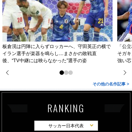
板倉滉は円陣に入らずロッカーへ、守田英正の横で
「公立
イラン選手が楽器を鳴らし…まさかの敗戦直
そガキ
後、“TV中継には映らなかった”選手の姿
強い芯
その他の名作記事 >
RANKING
サッカー日本代表