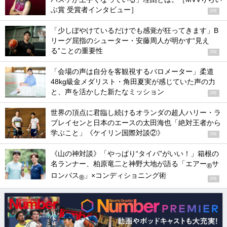
ぶ賞 受賞者インタビュー］
PR
「少しぼやけているだけでも感覚が狂ってきます」B
リーグ屈指のシューター・安藤周人が明かす“見え
る”ことの重要性
PR
「会場の声は自分を客観視するバロメーター」柔道
48kg級金メダリスト・角田夏実が感じていた声の力
と、声を活かした新たなミッション
PR
世界の頂点に君臨し続けるオランダの超人ハリー・ラ
ブレイセンと日本のエースの太田海也「絶対王者から
学ぶこと」《ケイリン国際対談②》
PR
《山の神対談》「やっぱり“タイパ”がいい！」箱根の
名ランナー、柏原竜二と神野大地が語る「エアー
サ
®
ロンパス
」×コンディショニング術
®
PR