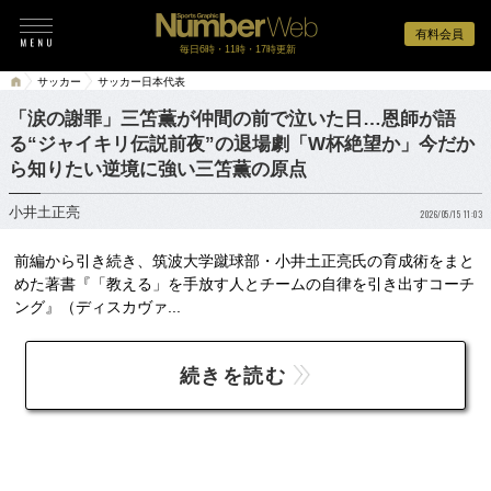
有料会員
毎日6時・11時・17時更新
サッカー
サッカー日本代表
「涙の謝罪」三笘薫が仲間の前で泣いた日…恩師が語
る“ジャイキリ伝説前夜”の退場劇「W杯絶望か」今だか
ら知りたい逆境に強い三笘薫の原点
小井土正亮
2026/05/15 11:03
前編から引き続き、筑波大学蹴球部・小井土正亮氏の育成術をまと
めた著書『「教える」を手放す人とチームの自律を引き出すコーチ
ング』（ディスカヴァ...
続きを読む