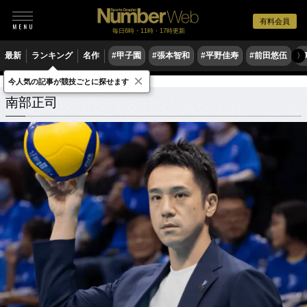
有料会員
毎日6時・11時・17時更新
最新
ランキング
名作
#甲子園
#張本智和
#平野佳寿
#前田悠伍
#
〉
×
今人気の記事が競技ごとに探せます
南部正司
関連記事
南部正司