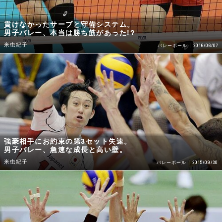
貫けなかったサーブと守備システム。
男子バレー、本当は勝ち筋があった!?
米虫紀子
2016/06/07
バレーボール
強豪相手にお約束の第3セット失速。
男子バレー、急速な成長と高い壁。
米虫紀子
2015/09/30
バレーボール