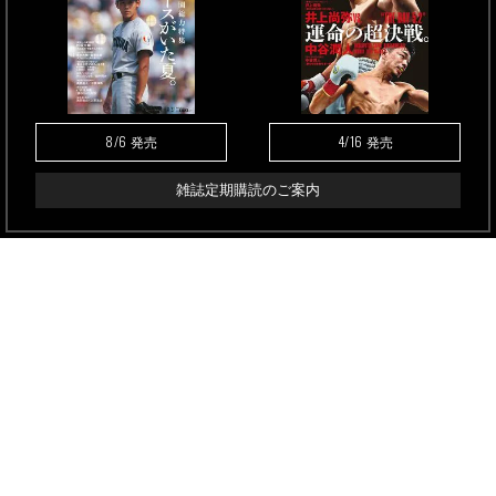
8/6
4/16
発売
発売
雑誌定期購読のご案内