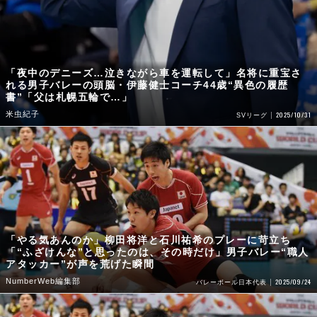
「夜中のデニーズ…泣きながら車を運転して」名将に重宝さ
れる男子バレーの頭脳・伊藤健士コーチ44歳“異色の履歴
書”「父は札幌五輪で…」
米虫紀子
2025/10/31
SVリーグ
「やる気あんのか」柳田将洋と石川祐希のプレーに苛立ち
「“ふざけんな”と思ったのは、その時だけ」男子バレー“職人
アタッカー”が声を荒げた瞬間
NumberWeb編集部
2025/09/24
バレーボール日本代表