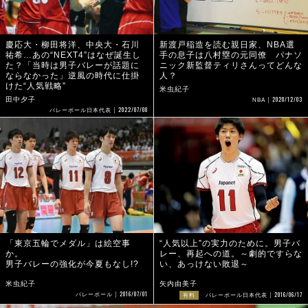
慶応大・柳田将洋、中央大・石川
新渡戸稲造を読む親日家、NBA選
祐希…あの“NEXT4”はなぜ誕生し
手の息子は八村塁の元同僚 パナソ
た？「当時は男子バレーが話題に
ニック新監督ティリさんってどんな
ならなかった」逆風の時代に仕掛
人？
けた“人気戦略”
米虫紀子
2020/12/03
田中夕子
NBA
2022/07/08
バレーボール日本代表
「東京五輪でメダル」は絵空事
“人気以上”の実力のために。男子バ
か。
レー、再起への道。～劇的ですらな
男子バレーの強化が今夏もなし!?
い、あっけない敗退～
米虫紀子
矢内由美子
2016/07/01
2016/06/17
バレーボール
有料
バレーボール日本代表