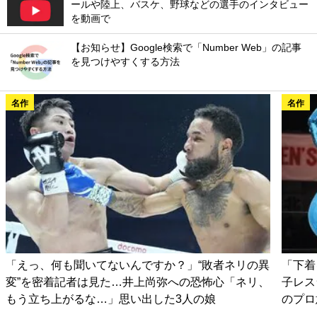
ールや陸上、バスケ、野球などの選手のインタビュー
を動画で
【お知らせ】Google検索で「Number Web」の記事
を見つけやすくする方法
名作
名作
「えっ、何も聞いてないんですか？」“敗者ネリの異
「下着
変”を密着記者は見た…井上尚弥への恐怖心「ネリ、
子レス
もう立ち上がるな…」思い出した3人の娘
のプロ