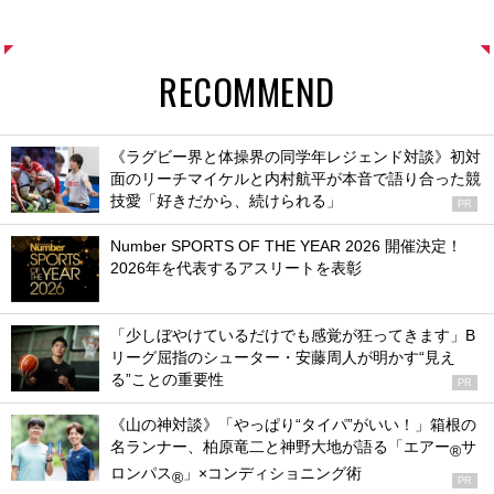
RECOMMEND
《ラグビー界と体操界の同学年レジェンド対談》初対
面のリーチマイケルと内村航平が本音で語り合った競
技愛「好きだから、続けられる」
PR
Number SPORTS OF THE YEAR 2026 開催決定！
2026年を代表するアスリートを表彰
「少しぼやけているだけでも感覚が狂ってきます」B
リーグ屈指のシューター・安藤周人が明かす“見え
る”ことの重要性
PR
《山の神対談》「やっぱり“タイパ”がいい！」箱根の
名ランナー、柏原竜二と神野大地が語る「エアー
サ
®
ロンパス
」×コンディショニング術
®
PR