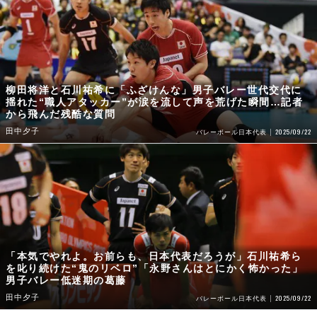
柳田将洋と石川祐希に「ふざけんな」男子バレー世代交代に
揺れた“職人アタッカー”が涙を流して声を荒げた瞬間…記者
から飛んだ残酷な質問
田中夕子
2025/09/22
バレーボール日本代表
「本気でやれよ。お前らも、日本代表だろうが」石川祐希ら
を叱り続けた“鬼のリベロ”「永野さんはとにかく怖かった」
男子バレー低迷期の葛藤
田中夕子
2025/09/22
バレーボール日本代表