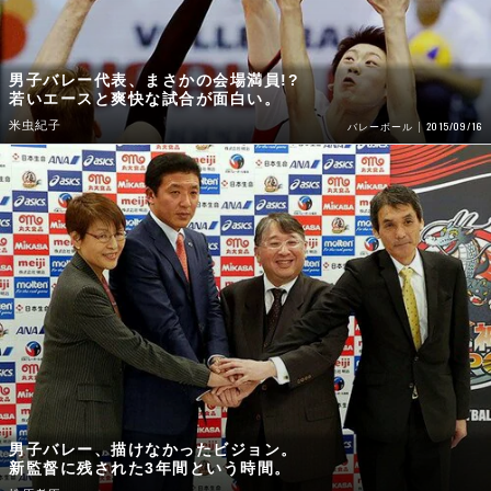
男子バレー代表、まさかの会場満員!?
若いエースと爽快な試合が面白い。
米虫紀子
2015/09/16
バレーボール
男子バレー、描けなかったビジョン。
新監督に残された3年間という時間。