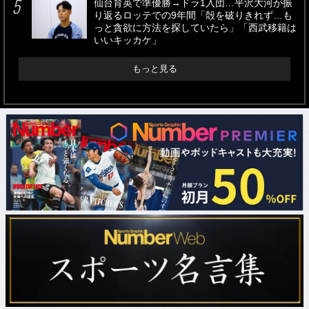
仙台育英で準優勝→ドラ1入団…平沢大河が振
り返るロッテでの9年間「殻を破りきれず…も
っと貪欲に方法を探していたら」「西武移籍は
いいキッカケ」
もっと見る