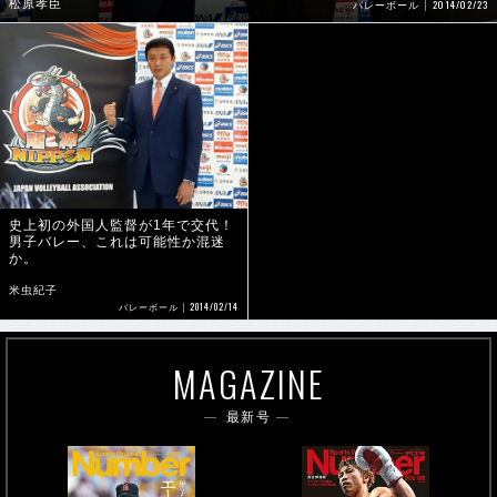
松原孝臣
2014/02/23
バレーボール
史上初の外国人監督が1年で交代！
男子バレー、これは可能性か混迷
か。
米虫紀子
2014/02/14
バレーボール
MAGAZINE
最新号