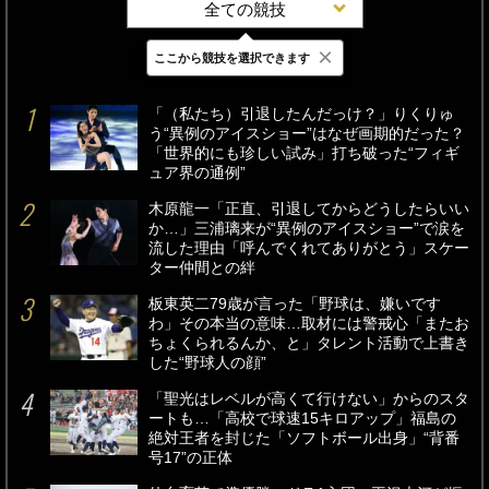
全ての競技
×
ここから競技を選択できます
最新
24時間
週間
「（私たち）引退したんだっけ？」りくりゅ
う“異例のアイスショー”はなぜ画期的だった？
「世界的にも珍しい試み」打ち破った“フィギ
ュア界の通例”
木原龍一「正直、引退してからどうしたらいい
か…」三浦璃来が“異例のアイスショー”で涙を
流した理由「呼んでくれてありがとう」スケー
ター仲間との絆
板東英二79歳が言った「野球は、嫌いです
わ」その本当の意味…取材には警戒心「またお
ちょくられるんか、と」タレント活動で上書き
した“野球人の顔”
「聖光はレベルが高くて行けない」からのスタ
ートも…「高校で球速15キロアップ」福島の
絶対王者を封じた「ソフトボール出身」“背番
号17”の正体