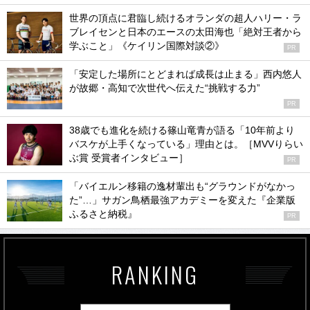
世界の頂点に君臨し続けるオランダの超人ハリー・ラ
ブレイセンと日本のエースの太田海也「絶対王者から
学ぶこと」《ケイリン国際対談②》
PR
「安定した場所にとどまれば成長は止まる」西内悠人
が故郷・高知で次世代へ伝えた“挑戦する力”
PR
38歳でも進化を続ける篠山竜青が語る「10年前より
バスケが上手くなっている」理由とは。［MVVりらい
ぶ賞 受賞者インタビュー］
PR
「バイエルン移籍の逸材輩出も“グラウンドがなかっ
た”…」サガン鳥栖最強アカデミーを変えた『企業版
ふるさと納税』
PR
RANKING