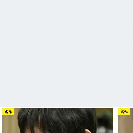
名作
名作