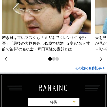
若き日は甘いマスクも「メガネでタレント性を拒
天を見
否」「最後の大物独身…45歳で結婚」2度も“名人寸
が見た
前で苦杯”の名棋士・郷田真隆の素顔とは
－0か
その他の名作記事 >
RANKING
将棋