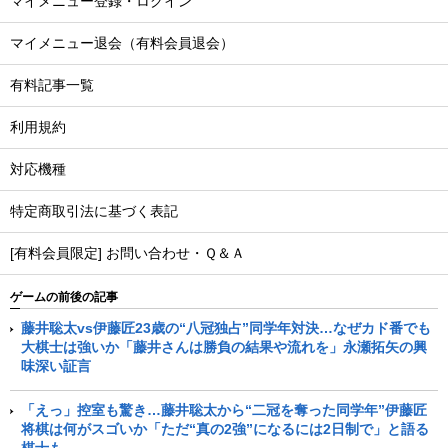
マイメニュー登録・ログイン
マイメニュー退会（有料会員退会）
有料記事一覧
利用規約
対応機種
特定商取引法に基づく表記
[有料会員限定] お問い合わせ・Ｑ＆Ａ
ゲームの前後の記事
藤井聡太vs伊藤匠23歳の“八冠独占”同学年対決…なぜカド番でも
大棋士は強いか「藤井さんは勝負の結果や流れを」永瀬拓矢の興
味深い証言
「えっ」控室も驚き…藤井聡太から“二冠を奪った同学年”伊藤匠
将棋は何がスゴいか「ただ“真の2強”になるには2日制で」と語る
棋士も