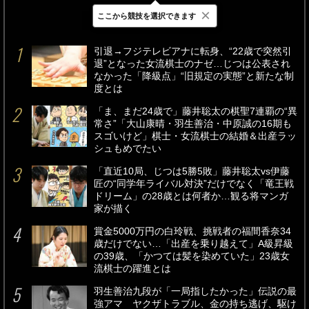
×
ここから競技を選択できます
最新
24時間
週間
引退→フジテレビアナに転身、“22歳で突然引
退”となった女流棋士のナゼ…じつは公表され
なかった「降級点」“旧規定の実態”と新たな制
度とは
「ま、まだ24歳で」藤井聡太の棋聖7連覇の“異
常さ”「大山康晴・羽生善治・中原誠の16期も
スゴいけど」棋士・女流棋士の結婚＆出産ラッ
シュもめでたい
「直近10局、じつは5勝5敗」藤井聡太vs伊藤
匠の“同学年ライバル対決”だけでなく「竜王戦
ドリーム」の28歳とは何者か…観る将マンガ
家が描く
賞金5000万円の白玲戦、挑戦者の福間香奈34
歳だけでない…「出産を乗り越えて」A級昇級
の39歳、「かつては髪を染めていた」23歳女
流棋士の躍進とは
羽生善治九段が「一局指したかった」伝説の最
強アマ ヤクザトラブル、金の持ち逃げ、駆け