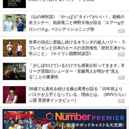
《山の神対談》「やっぱり“タイパ”がいい！」箱根の
名ランナー、柏原竜二と神野大地が語る「エアー
サ
®
ロンパス
」×コンディショニング術
®
PR
世界の頂点に君臨し続けるオランダの超人ハリー・ラ
ブレイセンと日本のエースの太田海也「絶対王者から
学ぶこと」《ケイリン国際対談②》
PR
「少しぼやけているだけでも感覚が狂ってきます」B
リーグ屈指のシューター・安藤周人が明かす“見え
る”ことの重要性
PR
38歳でも進化を続ける篠山竜青が語る「10年前より
バスケが上手くなっている」理由とは。［MVVりらい
ぶ賞 受賞者インタビュー］
PR