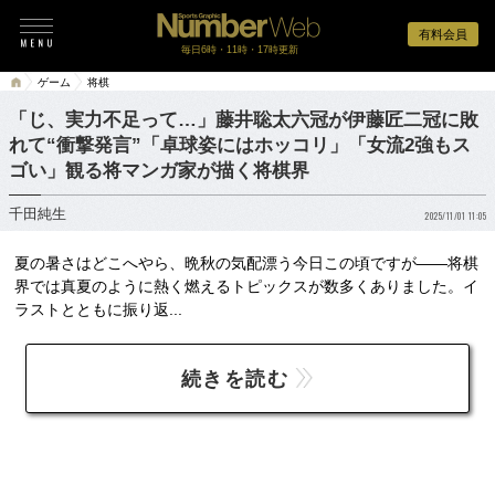
有料会員
毎日6時・11時・17時更新
ゲーム
将棋
「じ、実力不足って…」藤井聡太六冠が伊藤匠二冠に敗
れて“衝撃発言”「卓球姿にはホッコリ」「女流2強もス
ゴい」観る将マンガ家が描く将棋界
千田純生
2025/11/01 11:05
夏の暑さはどこへやら、晩秋の気配漂う今日この頃ですが——将棋
界では真夏のように熱く燃えるトピックスが数多くありました。イ
ラストとともに振り返...
続きを読む