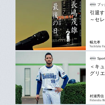
ブッ
引退す
～セレ
幅允孝
Yoshitaka H
Spor
＜キュ
グリエ
村瀬秀信
Hidenobu M