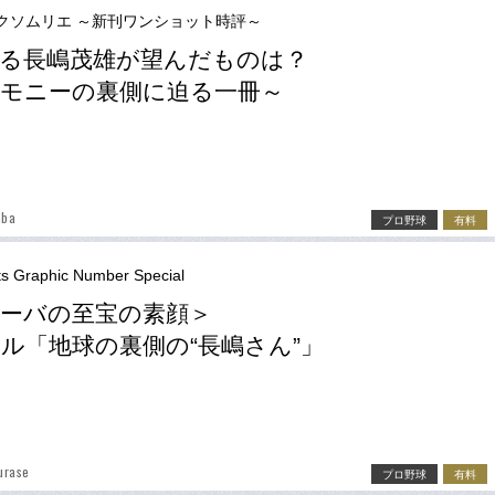
クソムリエ ～新刊ワンショット時評～
る長嶋茂雄が望んだものは？
モニーの裏側に迫る一冊～
aba
プロ野球
有料
ts Graphic Number Special
ーバの至宝の素顔＞
ル「地球の裏側の“長嶋さん”」
urase
プロ野球
有料