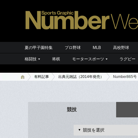
夏の甲子園特集
プロ野球
MLB
高校野球
格闘技
将棋
モータースポーツ
ラグビー
有料記事
出典元雑誌（2014年発売）
Number865号
競技