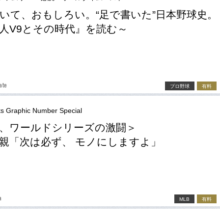
いて、おもしろい。“足で書いた”日本野球史。
人V9とその時代』を読む～
ate
プロ野球
有料
ts Graphic Number Special
、ワールドシリーズの激闘＞
親「次は必ず、 モノにしますよ」
a
MLB
有料