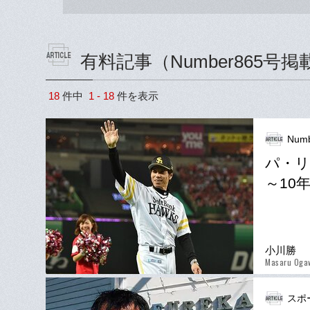
有料記事（Number865号掲
18
件中
1 - 18
件を表示
Numb
パ・リ
～10
小川勝
Masaru Oga
スポ