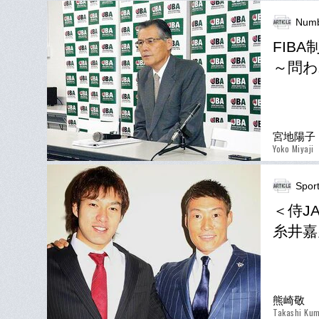
Num
FIB
～問わ
宮地陽子
Yoko Miyaji
Spor
＜侍J
糸井嘉
熊崎敬
Takashi Kum