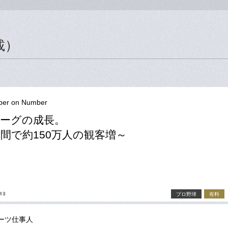
載）
er on Number
ーグの成長。
年間で約150万人の観客増～
wa
プロ野球
有料
ーツ仕事人