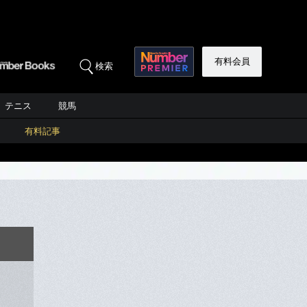
有料会員
検索
テニス
競馬
有料記事