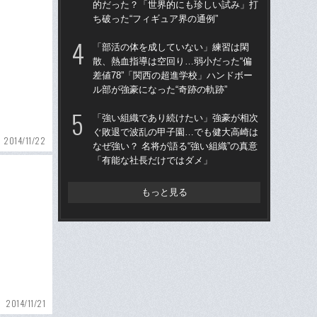
的だった？「世界的にも珍しい試み」打
的
ち破った“フィギュア界の通例”
ち破
「部活の体を成していない」練習は閑
仙
散、熱血指導は空回り…弱小だった“偏
河
差値78”「関西の超進学校」ハンドボー
り
ル部が強豪になった“奇跡の軌跡”
た
「強い組織であり続けたい」強豪が相次
“県
ぐ敗退で波乱の甲子園…でも健大高崎は
学
2014/11/22
なぜ強い？ 名将が語る“強い組織”の真意
は
「有能な社長だけではダメ」
17
もっと見る
2014/11/21