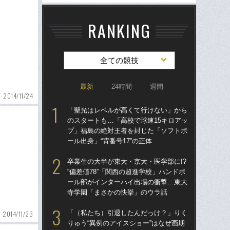
RANKING
全ての競技
最新
24時間
週間
2014/11/24
「聖光はレベルが高くて行けない」から
「
のスタートも…「高校で球速15キロアッ
のス
プ」福島の絶対王者を封じた「ソフトボ
プ
ール出身」“背番号17”の正体
ール
卒業生の大半が東大・京大・医学部に!?
卒業
“偏差値78”「関西の超進学校」ハンドボ
“偏
ール部がインターハイ出場の衝撃…東大
ー
寺学園「まさかの快挙」のウラ話
寺
「（私たち）引退したんだっけ？」りく
「
2014/11/23
りゅう“異例のアイスショー”はなぜ画期
りゅ