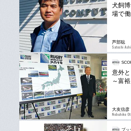
犬飼博
場で働
芦部聡
Satoshi Ash
SCO
意外と
～富裕
大友信彦
Nobuhiko O
ブッ