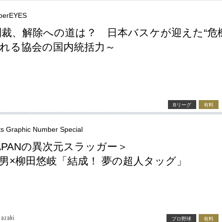
berEYES
A制裁、解除への道は？ 日本バスケが迎えた“危
れる協会の国内統括力～
Bリーグ
有料
ts Graphic Number Special
APANの異次元スラッガー＞
男×柳田悠岐「結成！ 夢の超人タッグ」
azaki
プロ野球
有料