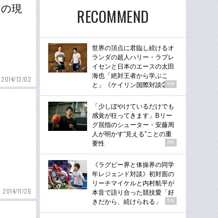
ツの現
RECOMMEND
世界の頂点に君臨し続けるオ
ランダの超人ハリー・ラブレ
イセンと日本のエースの太田
海也「絶対王者から学ぶこ
2014/12/02
と」《ケイリン国際対談②》
PR
「少しぼやけているだけでも
感覚が狂ってきます」Bリー
グ屈指のシューター・安藤周
人が明かす“見える”ことの重
要性
PR
《ラグビー界と体操界の同学
年レジェンド対談》初対面の
リーチマイケルと内村航平が
2014/11/26
本音で語り合った競技愛「好
きだから、続けられる」
PR