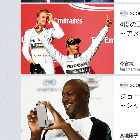
SCO
4度の
～アメ
今宮純
Jun Imamiy
SCO
ジョー
～シャ
宮地陽子