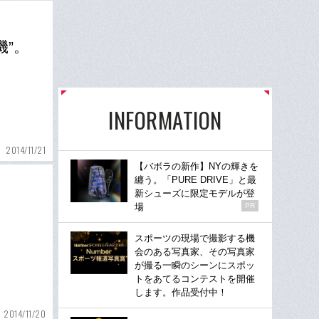
機”。
INFORMATION
2014/11/21
【バボラの新作】NYの輝きを
纏う。「PURE DRIVE」と最
新シューズに限定モデルが登
場
PR
スポーツの現場で撮影する機
会のある写真家、その写真家
が撮る一瞬のシーンにスポッ
トをあてるコンテストを開催
します。作品受付中！
2014/11/20