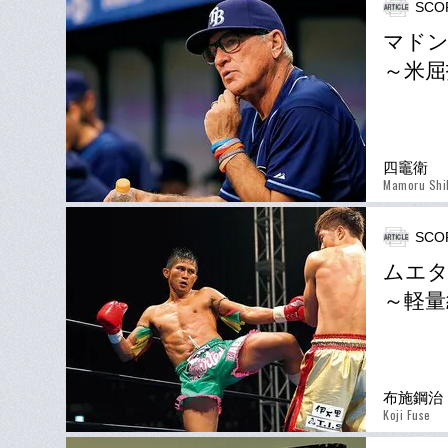
SCO
マドン
～米屈
四竈衛
Mamoru Shi
SCO
ムエタ
～軽量
布施鋼治
Koji Fuse