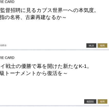
RE CARD
監督招聘に見るカブス世界一への本気度。
指の名将、古豪再建なるか～
kama
MLB
有料
RE CARD
イ戦士の優勝で幕を開けた新たなK-1。
級トーナメントから復活を～
格闘技
有料