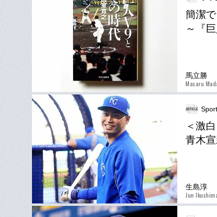
簡潔で
～『巨
馬立勝
Masaru Mad
Spor
＜激白
青木宣
生島淳
Jun Ikushim