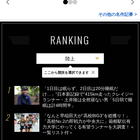
その他の名作記事 >
RANKING
陸上
×
ここから競技を選択できます
最新
24時間
週間
「1日目は眠らず、2日目は20分睡眠だ
け…」“日本新記録で”415km走ったクレイジー
ランナー・土井陵は全然寝ない男「5日弱で睡
眠は計4時間半」
「なんと早稲田大が“高校BIG3”を総獲り！」
「高校No.2の即戦力が中央大に」箱根駅伝有
力大学にやってくる有望ランナーを大調査！＜
一覧リスト付＞