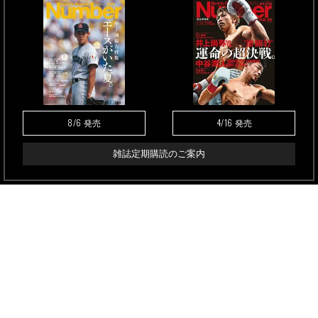
8/6
4/16
発売
発売
雑誌定期購読のご案内