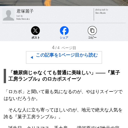
photograph by
君塚麗子
Shiro Miyake
text by
Reiko Kimizuka
ポスト
シェア
コピー
4
/4
ページ目
この記事を1ページ目から読む
「糖尿病じゃなくても普通に美味しい」――『菓子
工房ランブル』のロカボスイーツ
「ロカボ」と聞いて最も気になるのが、やはりスイーツで
はないだろうか。
そんな人に立ち寄ってほしいのが、地元で絶大な人気を
誇る『菓子工房ランブル』。