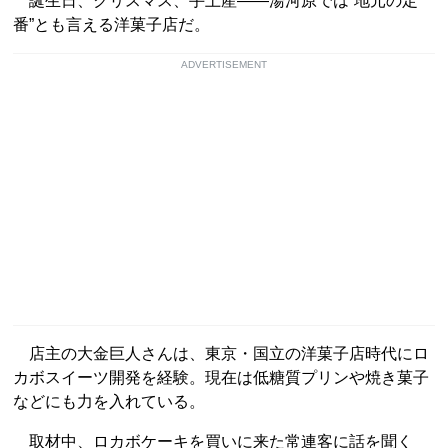
誕生日、クリスマス、手土産――湯河原では“地元の定
番”とも言える洋菓子店だ。
ADVERTISEMENT
店主の大金巨人さんは、東京・国立の洋菓子店時代にロ
カボスイーツ開発を経験。現在は低糖質プリンや焼き菓子
などにも力を入れている。
取材中、ロカボケーキを買いに来た常連客に話を聞く