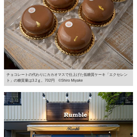
チョコレートの代わりにカカオマスで仕上げた低糖質ケーキ「エクセレン
ト」の糖質量は3.2ｇ。702円 ©️Shiro Miyake