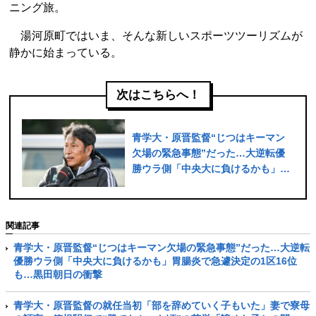
ニング旅。
湯河原町ではいま、そんな新しいスポーツツーリズムが
静かに始まっている。
次はこちらへ！
青学大・原晋監督“じつはキーマン
欠場の緊急事態”だった…大逆転優
勝ウラ側「中央大に負けるかも」胃
腸炎で急遽決定の1区16位も…黒田
朝日の衝撃
関連記事
青学大・原晋監督“じつはキーマン欠場の緊急事態”だった…大逆転
優勝ウラ側「中央大に負けるかも」胃腸炎で急遽決定の1区16位
も…黒田朝日の衝撃
青学大・原晋監督の就任当初「部を辞めていく子もいた」妻で寮母