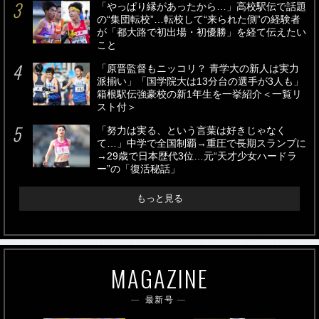
「やっぱり縁があったから…」高校駅伝で話題
の“集団転校”…転校して“来られた側”の経験者
が「都大路で初出場・初優勝」を経て伝えたい
こと
「原晋監督もニッコリ？ 青学大の新人は実力
派揃い」「国学院大は13分台の選手が3人も」
箱根駅伝強豪校の新1年生を一挙紹介＜一覧リ
スト付＞
「努力は実る、という言葉は好きじゃなく
て…」中学で全国制覇→重圧で長期スランプに
→29歳で日本歴代3位…元“天才少女ハードラ
ー”の「復活秘話」
もっと見る
MAGAZINE
最新号