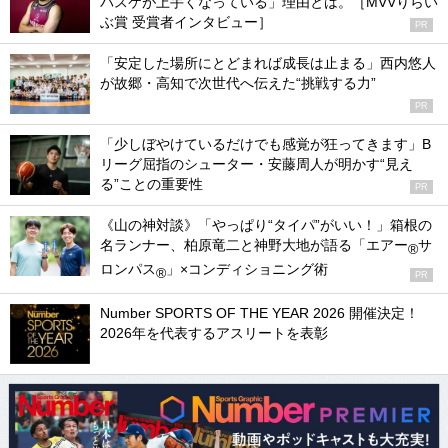
バスケが上手くなっている」理由とは。［MVVりらい
ぶ賞 受賞者インタビュー］
PR
「安定した場所にとどまれば成長は止まる」西内悠人
が故郷・高知で次世代へ伝えた“挑戦する力”
PR
「少しぼやけているだけでも感覚が狂ってきます」B
リーグ屈指のシューター・安藤周人が明かす“見え
る”ことの重要性
PR
《山の神対談》「やっぱり“タイパ”がいい！」箱根の
名ランナー、柏原竜二と神野大地が語る「エアー
サ
®
ロンパス
」×コンディショニング術
®
PR
Number SPORTS OF THE YEAR 2026 開催決定！
2026年を代表するアスリートを表彰