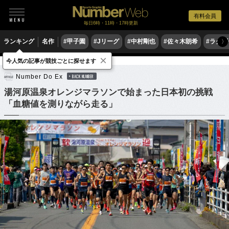
有料会員
毎日6時・11時・17時更新
ランキング
名作
#甲子園
#Jリーグ
#中村剛也
#佐々木朗希
#ラグ
〉
×
今人気の記事が競技ごとに探せます
陸上
マラソン
Number Do Ex
BACK NUMBER
湯河原温泉オレンジマラソンで始まった日本初の挑戦
「血糖値を測りながら走る」