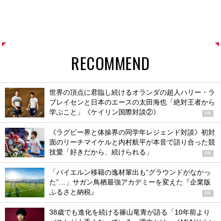
RECOMMEND
世界の頂点に君臨し続けるオランダの超人ハリー・ラ
ブレイセンと日本のエースの太田海也「絶対王者から
学ぶこと」《ケイリン国際対談②》
PR
《ラグビー界と体操界の同学年レジェンド対談》初対
面のリーチマイケルと内村航平が本音で語り合った競
技愛「好きだから、続けられる」
PR
「バイエルン移籍の逸材輩出も“グラウンドがなかっ
た”…」サガン鳥栖最強アカデミーを変えた『企業版
ふるさと納税』
PR
38歳でも進化を続ける篠山竜青が語る「10年前より