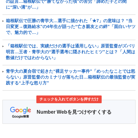
の証言…箱根駅伝で“勝てなかった頃”の苦労「諦めた子との間
に“深い溝”が…」
箱根駅伝で圧勝の青学大…選手に描かれた「★7」の意味は？ “当
日変更→復路給水”の4年生が語った“亡き親友との絆”「面白いヤツ
で、魅力的で…」
「箱根駅伝では、実績だけの選手は通用しない」原晋監督がズバリ
明言…王者・青学大の“選手選考に隠されたヒミツ”とは？「人間は
数値だけではわからない」
青学大の夏合宿で起きた“裸足サッカー事件”「めったなことでは怒
らない」原晋監督のカミナリが落ちた日…箱根駅伝の最強監督が実
践する“上手な怒り方”
チェックを入れてボタンを押すだけ
Number Webを見つけやすくする