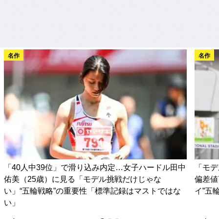
名作
名作
「40人中39位」で滑り込み内定…女子ハードル田中
「モデ
佑美（25歳）に見る「モデル挑戦だけじゃな
偏差値
い」“五輪戦略”の重要性「標準記録はマストではな
イ”五
い」