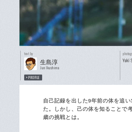
text by
photog
Yuki 
生島淳
Jun Ikushima
PROFILE
自己記録を出した9年前の体を追い
た。しかし、己の体を知ることで考
歳の挑戦とは。