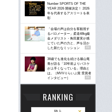
Number SPORTS OF THE
YEAR 2026 開催決定！ 2026
年を代表するアスリートを表
彰
「会場の声は自分を客観視す
るバロメーター」柔道48kg級
金メダリスト・角田夏実が感
じていた声の力と、声を活か
した新たなミッション
PR
38歳でも進化を続ける篠山竜
青が語る「10年前よりバスケ
が上手くなっている」理由と
は。［MVVりらいぶ賞 受賞者
インタビュー］
PR
RANKING
陸上