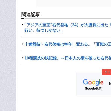
関連記事
“アジアの至宝”右代啓祐（34）が大勝負に出
行い、待つしかない」
十種競技・右代啓祐は毎年、変わる。「百獣の王
10種競技の快記録。～日本人の壁を破った右代
チェ