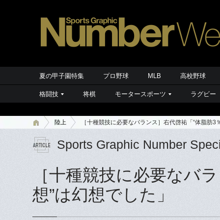
夏の甲子園特集
プロ野球
MLB
高校野球
格闘技
将棋
モータースポーツ
ラグビー
陸上
［十種競技に必要なバランス］右代啓祐「“体脂肪3
Sports Graphic Number Speci
［十種競技に必要なバラ
想”は幻想でした」