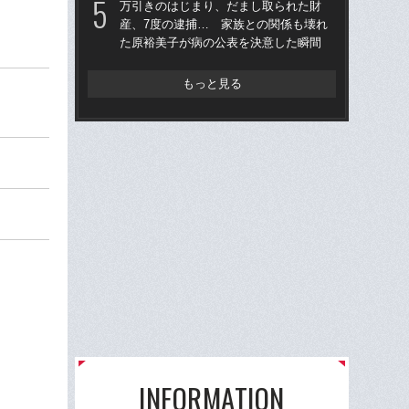
万引きのはじまり、だまし取られた財
い
産、7度の逮捕… 家族との関係も壊れ
「
た原裕美子が病の公表を決意した瞬間
箱根
の誤
もっと見る
な」
っ
INFORMATION