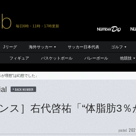
毎日6時・11時・17時更新
Jリーグ
海外サッカー
サッカー日本代表
ゴルフ
フィギュア
バスケットボール
バレーボール
他競技
％が理想”は幻想でした」
al
BACK NUMBER
ンス］右代啓祐「“体脂肪3％
202
posted