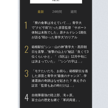
最新
24時間
週間
「寮の食事は冷えていて…」青学大
箱
で“クビ寸前”だった原晋監督「サポート
題
体制は未熟でした」原チルドレン1期生
語っ
が語る“弱かった青学大”のリアル
に
箱根駅伝“シン・山の神”青学大・黒田朝
東大
日を直撃…“衝撃の山上り”秘話「良くて3
人
位くらいかと」「（5区は）12月中旬に
なし
は決まっていた」「“シン”の字は…」
「
「モテたいだろ、お前ら」箱根駅伝を逃
東大
した原晋と青学大“最後のチャンス”…学
70
連選抜の奇跡はなぜ起きた？ 教え子の
「
証言「監督もあの時だけは…」
出
は
自衛隊最強の陸上部、滝ヶ原。
富士山の歴史を継ぐ「軍武両道」。
不
郎