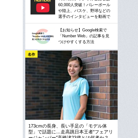
60,000人突破！バレーボール
や陸上、バスケ、野球などの
選手のインタビューを動画で
【お知らせ】Google検索で
「Number Web」の記事を見
つけやすくする方法
名作
173cmの長身、長い手足の「モデル体
型」で話題に…走高跳日本王者“フェアリ
ージャンパー”高橋渚23歳とは何者か？