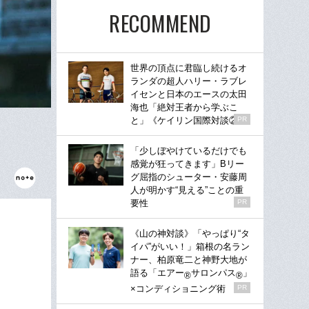
RECOMMEND
世界の頂点に君臨し続けるオ
ランダの超人ハリー・ラブレ
イセンと日本のエースの太田
海也「絶対王者から学ぶこ
と」《ケイリン国際対談②》
PR
「少しぼやけているだけでも
感覚が狂ってきます」Bリー
グ屈指のシューター・安藤周
人が明かす“見える”ことの重
要性
PR
《山の神対談》「やっぱり“タ
イパ”がいい！」箱根の名ラン
ナー、柏原竜二と神野大地が
語る「エアー
サロンパス
」
®
®
×コンディショニング術
PR