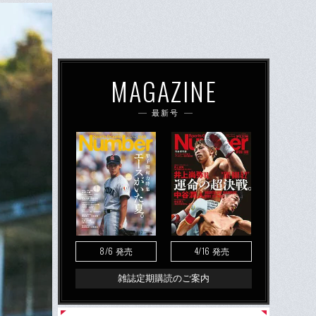
MAGAZINE
最新号
8/6
4/16
発売
発売
雑誌定期購読のご案内