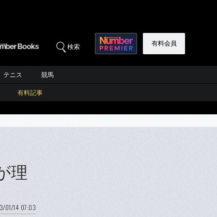
有料会員
検索
テニス
競馬
有料記事
が理
3/01/14 07:03