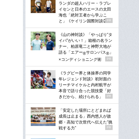
ランダの超人ハリー・ラブレ
イセンと日本のエースの太田
海也「絶対王者から学ぶこ
と」《ケイリン国際対談②》
PR
《山の神対談》「やっぱり“タ
イパ”がいい！」箱根の名ラン
ナー、柏原竜二と神野大地が
語る「エアー
サロンパス
」
®
®
×コンディショニング術
PR
《ラグビー界と体操界の同学
年レジェンド対談》初対面の
リーチマイケルと内村航平が
本音で語り合った競技愛「好
きだから、続けられる」
PR
「安定した場所にとどまれば
成長は止まる」西内悠人が故
郷・高知で次世代へ伝えた“挑
戦する力”
PR