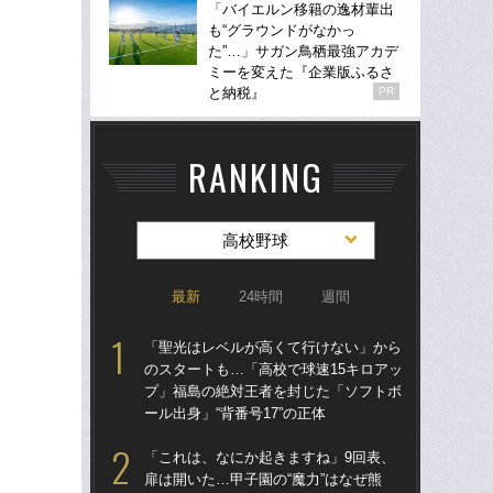
「バイエルン移籍の逸材輩出
も“グラウンドがなかっ
た”…」サガン鳥栖最強アカデ
ミーを変えた『企業版ふるさ
と納税』
PR
RANKING
高校野球
最新
24時間
週間
「聖光はレベルが高くて行けない」から
「
のスタートも…「高校で球速15キロアッ
のス
プ」福島の絶対王者を封じた「ソフトボ
プ
ール出身」“背番号17”の正体
ール
「これは、なにか起きますね」9回表、
「
扉は開いた…甲子園の“魔力”はなぜ熊
ぐ