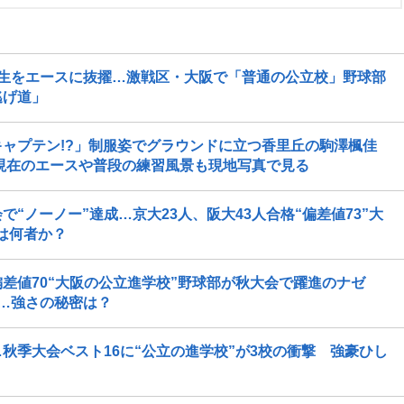
生をエースに抜擢…激戦区・大阪で「普通の公立校」野球部
逃げ道」
ャプテン!?」制服姿でグラウンドに立つ香里丘の駒澤楓佳
”現在のエースや普段の練習風景も現地写真で見る
“ノーノー”達成…京大23人、阪大43人合格“偏差値73”大
とは何者か？
差値70“大阪の公立進学校”野球部が秋大会で躍進のナゼ
…強さの秘密は？
秋季大会ベスト16に“公立の進学校”が3校の衝撃 強豪ひし
？