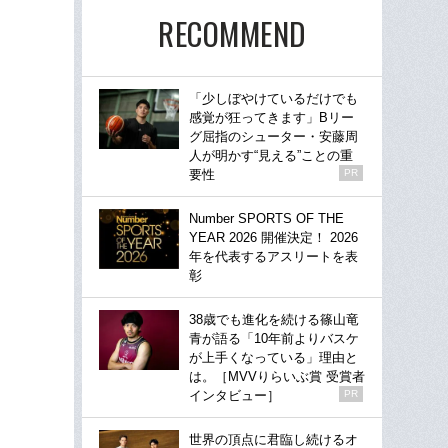
RECOMMEND
「少しぼやけているだけでも
感覚が狂ってきます」Bリー
グ屈指のシューター・安藤周
人が明かす“見える”ことの重
要性
PR
Number SPORTS OF THE
YEAR 2026 開催決定！ 2026
年を代表するアスリートを表
彰
38歳でも進化を続ける篠山竜
青が語る「10年前よりバスケ
が上手くなっている」理由と
は。［MVVりらいぶ賞 受賞者
インタビュー］
PR
世界の頂点に君臨し続けるオ