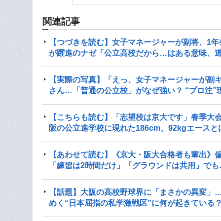
関連記事
【つづきを読む】女子マネージャーが副将、1年
が躍進のナゼ「公立高校だから…はある意味、
【実際の写真】「えっ、女子マネージャーが副キ
さん…「普通の公立校」がなぜ強い？ “プロ注
【こちらも読む】「志望校は京大です」春季大会で
阪の公立進学校に現れた186cm、92kgエース
【あわせて読む】《京大・阪大合格者も輩出》偏
「練習は2時間だけ」「グラウンドは共用」でも
【話題】大阪の高校野球界に「まさかの異変」…
めく“日本屈指の私学激戦区”に何が起きている