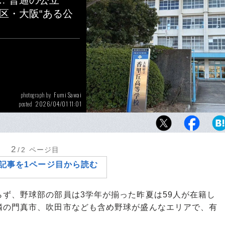
…“普通の公立
区・大阪“ある公
Fumi Sawai
photograph by
2026/04/01 11:01
posted
昨春の府大会ではベスト16に進出し、昨夏の
部初のシード権を手にした香里丘野球部。“普
校”躍進の理由を追った
2
/2
ページ目
記事を1ページ目から読む
ず、野球部の部員は3学年が揃った昨夏は59人が在籍し
隣の門真市、吹田市なども含め野球が盛んなエリアで、有