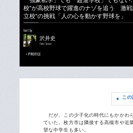
「強豪私学」でも「超進学校」でもない
校”が高校野球で躍進のナゾを追う 激戦
立校”の挑戦「人の心を動かす野球を」
text by
沢井史
Fumi Sawai
PROFILE
この
だが、この少子化の時代にもかかわら
ていた。枚方市は隣接する高槻市や近
望な中学生も多い。