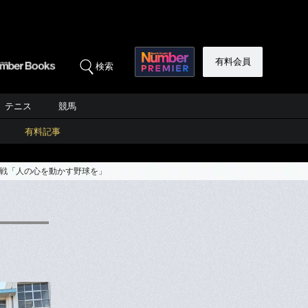
有料会員
検索
テニス
競馬
有料記事
挑戦「人の心を動かす野球を」