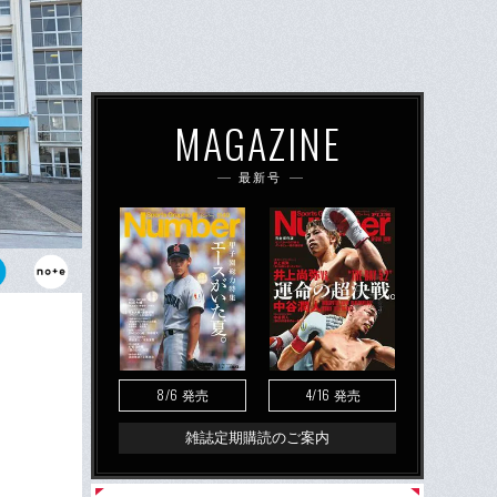
MAGAZINE
最新号
府大会では創
通の公立
8/6
4/16
発売
発売
雑誌定期購読のご案内