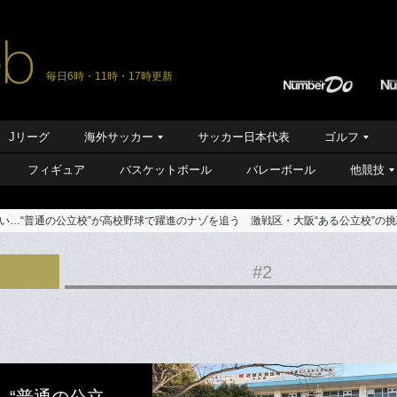
毎日6時・11時・17時更新
Jリーグ
海外サッカー
サッカー日本代表
ゴルフ
フィギュア
バスケットボール
バレーボール
他競技
い…“普通の公立校”が高校野球で躍進のナゾを追う 激戦区・大阪“ある公立校”の
#2