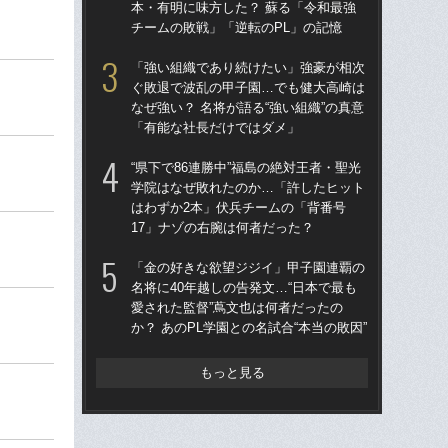
本・有明に味方した？ 蘇る「令和最強
なぜ
チームの敗戦」「逆転のPL」の記憶
「
「強い組織であり続けたい」強豪が相次
“県
ぐ敗退で波乱の甲子園…でも健大高崎は
学
なぜ強い？ 名将が語る“強い組織”の真意
は
「有能な社長だけではダメ」
17
“県下で86連勝中”福島の絶対王者・聖光
大
学院はなぜ敗れたのか…「許したヒット
の
はわずか2本」伏兵チームの「背番号
い？
17」ナゾの右腕は何者だった？
け
「金の好きな欲望ジジイ」甲子園連覇の
「
名将に40年越しの告発文…“日本で最も
公立
愛された監督”蔦文也は何者だったの
でも
か？ あのPL学園との名試合“本当の敗因”
は
もっと見る