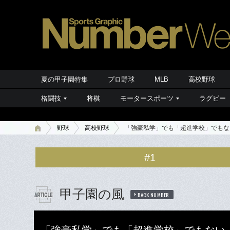
夏の甲子園特集
プロ野球
MLB
高校野球
格闘技
将棋
モータースポーツ
ラグビー
野球
高校野球
「強豪私学」でも「超進学校」でもな
#1
甲子園の風
BACK NUMBER