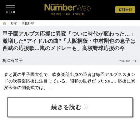
有料会員
毎日6時・11時・17時更新
野球
高校野球
甲子園アルプス応援に異変「ついに時代が変わった…」
激増した“アイドルの曲”「大阪桐蔭・中村剛也の息子は
西武の応援歌…嵐のメドレーも」高校野球応援の今
梅津有希子
2026/03/31 11:01
春と夏の甲子園大会で、吹奏楽部出身の筆者は毎回アルプススタン
ドの吹奏楽応援に注目している。昭和の世界だったのに…応援に異
変今春の開会式では、...
続きを読む