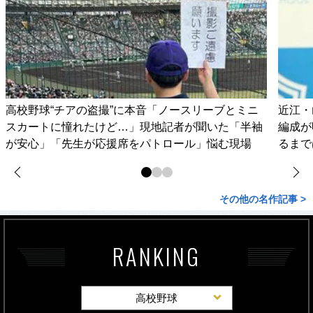
高校野球“チアの盗撮”に本音「ノースリーブとミニ
近江・
スカートに憧れたけど…」現地記者が聞いた「半袖
編成が
が安心」「先生が応援席をパトロール」悩む現場
るまで
その他の名作記事 >
RANKING
高校野球