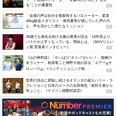
る”ことの重要性
PR
「会場の声は自分を客観視するバロメーター」柔道
48kg級金メダリスト・角田夏実が感じていた声の力
と、声を活かした新たなミッション
PR
38歳でも進化を続ける篠山竜青が語る「10年前より
バスケが上手くなっている」理由とは。［MVVりらい
ぶ賞 受賞者インタビュー］
PR
《山の神対談》「やっぱり“タイパ”がいい！」箱根の
名ランナー、柏原竜二と神野大地が語る「エアー
サ
®
ロンパス
」×コンディショニング術
®
PR
世界の頂点に君臨し続けるオランダの超人ハリー・ラ
ブレイセンと日本のエースの太田海也「絶対王者から
学ぶこと」《ケイリン国際対談②》
PR