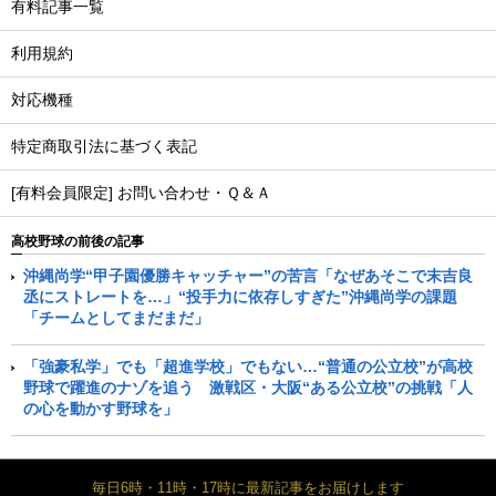
有料記事一覧
利用規約
対応機種
特定商取引法に基づく表記
[有料会員限定] お問い合わせ・Ｑ＆Ａ
高校野球の前後の記事
沖縄尚学“甲子園優勝キャッチャー”の苦言「なぜあそこで末吉良
丞にストレートを…」“投手力に依存しすぎた”沖縄尚学の課題
「チームとしてまだまだ」
「強豪私学」でも「超進学校」でもない…“普通の公立校”が高校
野球で躍進のナゾを追う 激戦区・大阪“ある公立校”の挑戦「人
の心を動かす野球を」
毎日6時・11時・17時に最新記事をお届けします