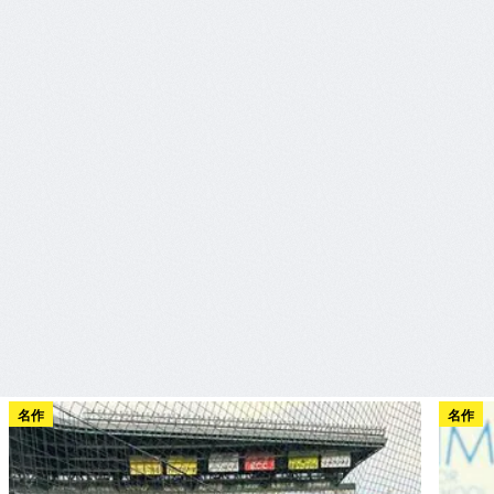
名作
名作