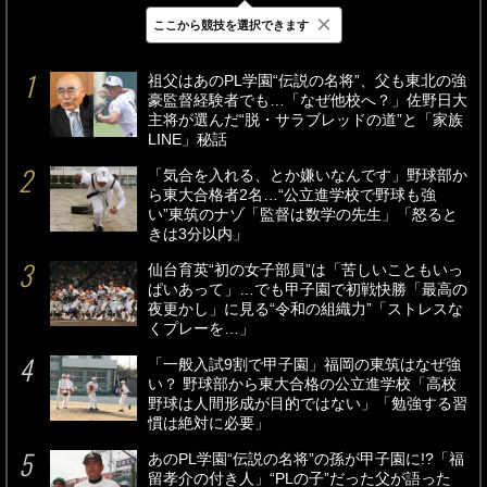
×
ここから競技を選択できます
最新
24時間
週間
祖父はあのPL学園“伝説の名将”、父も東北の強
豪監督経験者でも…「なぜ他校へ？」佐野日大
主将が選んだ“脱・サラブレッドの道”と「家族
LINE」秘話
「気合を入れる、とか嫌いなんです」野球部か
ら東大合格者2名…“公立進学校で野球も強
い”東筑のナゾ「監督は数学の先生」「怒ると
きは3分以内」
仙台育英“初の女子部員”は「苦しいこともいっ
ぱいあって」…でも甲子園で初戦快勝「最高の
夜更かし」に見る“令和の組織力”「ストレスな
くプレーを…」
「一般入試9割で甲子園」福岡の東筑はなぜ強
い？ 野球部から東大合格の公立進学校「高校
野球は人間形成が目的ではない」「勉強する習
慣は絶対に必要」
あのPL学園“伝説の名将”の孫が甲子園に!?「福
留孝介の付き人」“PLの子”だった父が語った