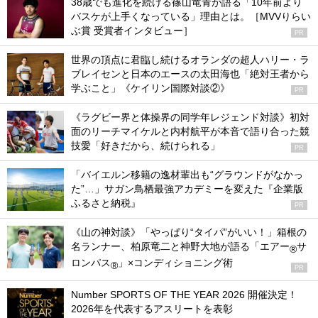
38歳でも進化を続ける篠山竜青が語る「10年前より
バスケが上手くなっている」理由とは。［MVVりらい
ぶ賞 受賞者インタビュー］
PR
世界の頂点に君臨し続けるオランダの超人ハリー・ラ
ブレイセンと日本のエースの太田海也「絶対王者から
学ぶこと」《ケイリン国際対談②》
PR
《ラグビー界と体操界の同学年レジェンド対談》初対
面のリーチマイケルと内村航平が本音で語り合った競
技愛「好きだから、続けられる」
PR
「バイエルン移籍の逸材輩出も“グラウンドがなかっ
た”…」サガン鳥栖最強アカデミーを変えた『企業版
ふるさと納税』
PR
《山の神対談》「やっぱり“タイパ”がいい！」箱根の
名ランナー、柏原竜二と神野大地が語る「エアー
サ
®
ロンパス
」×コンディショニング術
®
PR
Number SPORTS OF THE YEAR 2026 開催決定！
2026年を代表するアスリートを表彰