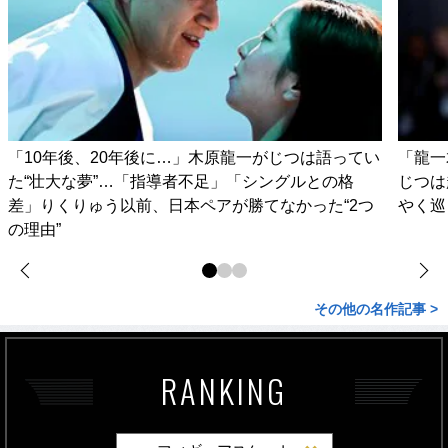
「10年後、20年後に…」木原龍一がじつは語ってい
「龍一
た“壮大な夢”…「指導者不足」「シングルとの格
じつは
差」りくりゅう以前、日本ペアが勝てなかった“2つ
やく巡
の理由”
その他の名作記事 >
RANKING