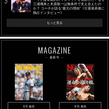
三浦璃来と木原龍一は無条件で支え合えたの
か？ コーチが語る“最大の理由”《引退発表後に
独占インタビュー》
もっと見る
MAGAZINE
最新号
8/6
4/16
発売
発売