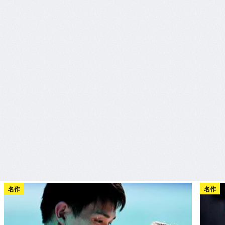
名作
名作