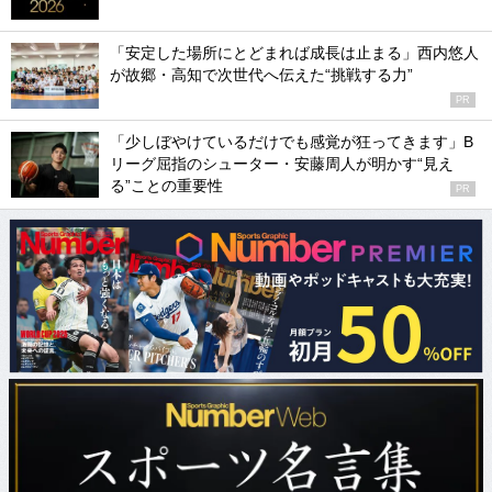
「安定した場所にとどまれば成長は止まる」西内悠人
が故郷・高知で次世代へ伝えた“挑戦する力”
PR
「少しぼやけているだけでも感覚が狂ってきます」B
リーグ屈指のシューター・安藤周人が明かす“見え
る”ことの重要性
PR