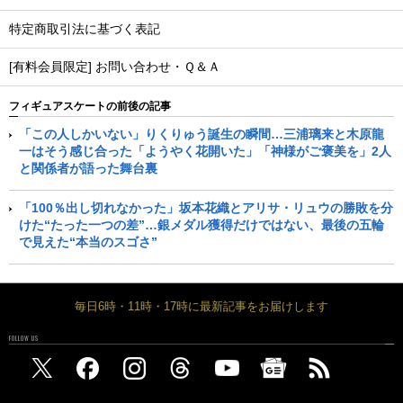
特定商取引法に基づく表記
[有料会員限定] お問い合わせ・Ｑ＆Ａ
フィギュアスケートの前後の記事
「この人しかいない」りくりゅう誕生の瞬間…三浦璃来と木原龍
一はそう感じ合った「ようやく花開いた」「神様がご褒美を」2人
と関係者が語った舞台裏
「100％出し切れなかった」坂本花織とアリサ・リュウの勝敗を分
けた“たった一つの差”…銀メダル獲得だけではない、最後の五輪
で見えた“本当のスゴさ”
毎日6時・11時・17時に最新記事をお届けします
FOLLOW US