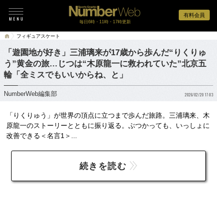
有料会員
毎日6時・11時・17時更新
フィギュアスケート
「遊園地が好き」三浦璃来が17歳から歩んだ“りくりゅ
う”黄金の旅…じつは“木原龍一に救われていた”北京五
輪「全ミスでもいいからね、と」
NumberWeb編集部
2026/02/20 17:03
「りくりゅう」が世界の頂点に立つまで歩んだ旅路。三浦璃来、木
原龍一のストーリーとともに振り返る。ぶつかっても、いっしょに
改善できる＜名言1＞...
続きを読む