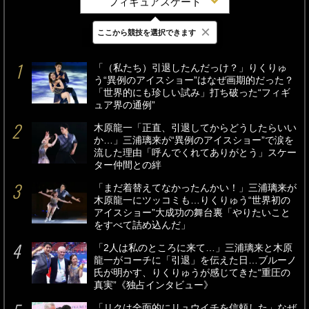
フィギュアスケート
×
ここから競技を選択できます
最新
24時間
週間
「（私たち）引退したんだっけ？」りくりゅ
う“異例のアイスショー”はなぜ画期的だった？
「世界的にも珍しい試み」打ち破った“フィギ
ュア界の通例”
木原龍一「正直、引退してからどうしたらいい
か…」三浦璃来が“異例のアイスショー”で涙を
流した理由「呼んでくれてありがとう」スケー
ター仲間との絆
「まだ着替えてなかったんかい！」三浦璃来が
木原龍一にツッコミも…りくりゅう“世界初の
アイスショー”大成功の舞台裏「やりたいこと
をすべて詰め込んだ」
「2人は私のところに来て…」三浦璃来と木原
龍一がコーチに「引退」を伝えた日…ブルーノ
氏が明かす、りくりゅうが感じてきた“重圧の
真実”《独占インタビュー》
「リクは全面的にリュウイチを信頼した」なぜ