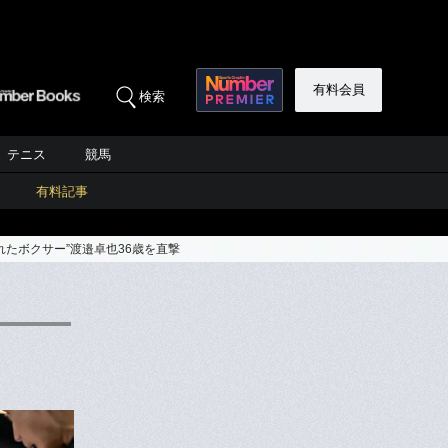
有料会員
検索
テニス
競馬
有料記事
たボクサー”渡邉卓也36歳を直撃