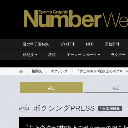
夏の甲子園特集
プロ野球
MLB
高校野球
格闘技
将棋
モータースポーツ
ラグビー
格闘技
ボクシング
「井上尚弥が3階級上のボクサー
#1
#2
ボクシングPRESS
BACK NUMBER