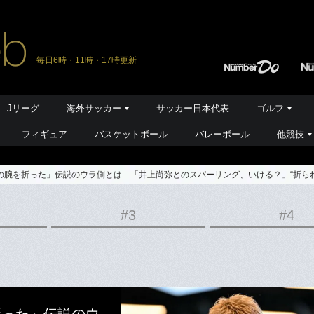
毎日6時・11時・17時更新
Jリーグ
海外サッカー
サッカー日本代表
ゴルフ
フィギュア
バスケットボール
バレーボール
他競技
の腕を折った」伝説のウラ側とは…「井上尚弥とのスパーリング、いける？」“折られ
#3
#4