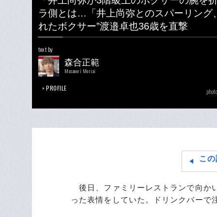
「井上尚弥が3階級上のボクサーの腕を
ラ側とは…「井上尚弥とのスパーリング
れたボクサー”渡邉卓也36歳を直撃
text by
森合正範
Masanori Moriai
PROFILE
phot
この
後日、ファミリーレストランで向かい
った表情をしていた。ドリンクバーで