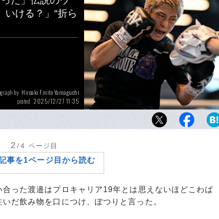
折った」伝説のウ
、いける？」“折ら
Hiroaki Finito Yamaguchi
ograph by
2025/12/27 11:35
posted
数々の伝説的なエピソードを持つ“モンスター
12月27日にはサウジアラビアでアラン・ピカ
を行う
2
/4
ページ目
記事を1ページ目から読む
合った渡邉はプロキャリア19年とは思えないほどこわば
注いだ飲み物を口につけ、ぽつりと言った。