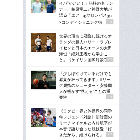
イパ”がいい！」箱根の名ラン
ナー、柏原竜二と神野大地が
語る「エアー
サロンパス
」
®
®
×コンディショニング術
PR
世界の頂点に君臨し続けるオ
ランダの超人ハリー・ラブレ
イセンと日本のエースの太田
海也「絶対王者から学ぶこ
と」《ケイリン国際対談②》
PR
「少しぼやけているだけでも
感覚が狂ってきます」Bリー
グ屈指のシューター・安藤周
人が明かす“見える”ことの重
要性
PR
《ラグビー界と体操界の同学
年レジェンド対談》初対面の
リーチマイケルと内村航平が
本音で語り合った競技愛「好
きだから、続けられる」
PR