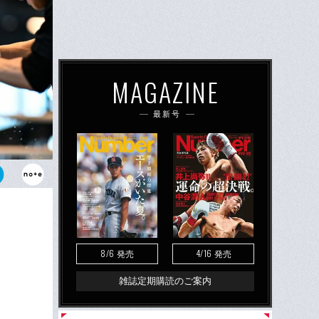
MAGAZINE
最新号
”井上尚弥。
ソとの防衛戦
8/6
4/16
発売
発売
雑誌定期購読のご案内