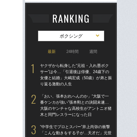
RANKING
ボクシング
最新
24時間
週間
ヤクザから転身した“元祖・入れ墨ボク
ヤク
サー”は今…「引退後は俳優、24歳下の
サー
女優と結婚」大嶋宏成（50歳）が弟と振
女優
り返る激動の人生
り
「おい、張本おれへんのか」“大阪で一
驚き
番ケンカが強い”張本勲との決闘未遂…
ゴル
大阪のヤンチャな高校生がアントニオ猪
んな
木と同門レスラーになった日
報
た
“中学生でプロとスパー”井上尚弥の衝撃
「こんな動きをする子が…天才だ」元世
「