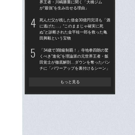
界王者・川嶋勝重に聞く「大橋ジム
終了
が“最強”を生み出せる理由」
本
延
死んだ父が残した借金30億円完済も「酒
に逃げた…」“このままじゃ確実に死
新設
ぬ”と診断された金平桂一郎を救った亀
者か
田興毅という宝物
で
い
「34歳で3階級制覇！」寺地拳四朗の驚
くべき”進化”を理論派の元世界王者・飯
死ん
田覚士が徹底解剖…ダウンを奪ったパン
に逃
チに「パワーアップを裏付けるシーン」
ぬ”
田
もっと見る