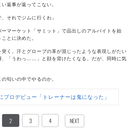
い返事が返ってこない。
で、それでジムに行くわ」
ーマーケット「サミット」で品出しのアルバイトを始
うことに決めた。
突く。汗とグローブの革が混じったような表現しがたい
瞬、「うわっ……」と顔を背けたくなる。だが、同時に気
の匂いの中でやるのか。
にプロデビュー「トレーナーは鬼になった」
2
3
4
NEXT