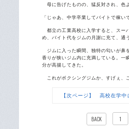
母に告げたものの、猛反対され、色よ
「じゃあ、中学卒業してバイトで稼い
都立の工業高校に入学すると、スーパ
め、バイト代をジムの月謝に充て、通
ジムに入った瞬間、独特の匂いが鼻を
香りが狭いジム内に充満している。一
分が高揚してきた。
これがボクシングジムか、すげぇ、こ
【次ページ】 高校在学中
1
BACK