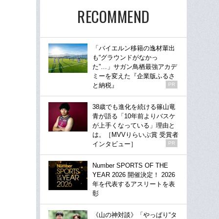
RECOMMEND
「バイエルン移籍の逸材輩出
も“グラウンドがなかっ
た”…」サガン鳥栖最強アカデ
ミーを変えた『企業版ふるさ
と納税』
PR
38歳でも進化を続ける篠山竜
青が語る「10年前よりバスケ
が上手くなっている」理由と
は。［MVVりらいぶ賞 受賞者
インタビュー］
PR
Number SPORTS OF THE
YEAR 2026 開催決定！ 2026
年を代表するアスリートを表
彰
《山の神対談》「やっぱり“タ