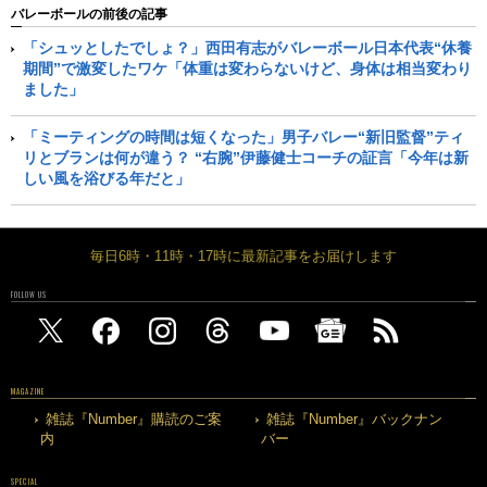
バレーボールの前後の記事
「シュッとしたでしょ？」西田有志がバレーボール日本代表“休養
期間”で激変したワケ「体重は変わらないけど、身体は相当変わり
ました」
「ミーティングの時間は短くなった」男子バレー“新旧監督”ティ
リとブランは何が違う？ “右腕”伊藤健士コーチの証言「今年は新
しい風を浴びる年だと」
毎日6時・11時・17時に最新記事をお届けします
FOLLOW US
MAGAZINE
雑誌『Number』購読のご案
雑誌『Number』バックナン
内
バー
SPECIAL