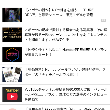
【バボラの新作】NYの輝きを纏う。「PURE
DRIVE」と最新シューズに限定モデルが登場
PR
スポーツの現場で撮影する機会のある写真家、その写
真家が撮る一瞬のシーンにスポットをあてるコンテス
トを開催します。作品受付中！
【同僚や仲間とお得に】NumberPREMIER法人プラン
が募集スタート！
【登録無料】Numberメールマガジン好評配信中。ス
ポーツの「今」をメールでお届け！
YouTubeチャンネル登録者数60,000人突破！バレーボ
ールや陸上、バスケ、野球などの選手のインタビュー
を動画で
【お知らせ】Google検索で「Number Web」の記事