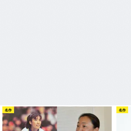
名作
名作