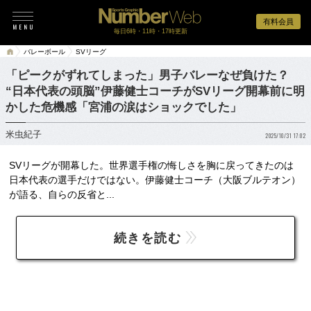
有料会員
毎日6時・11時・17時更新
バレーボール
SVリーグ
「ピークがずれてしまった」男子バレーなぜ負けた？
“日本代表の頭脳”伊藤健士コーチがSVリーグ開幕前に明
かした危機感「宮浦の涙はショックでした」
米虫紀子
2025/10/31 17:02
SVリーグが開幕した。世界選手権の悔しさを胸に戻ってきたのは
日本代表の選手だけではない。伊藤健士コーチ（大阪ブルテオン）
が語る、自らの反省と...
続きを読む