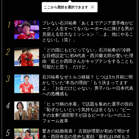
×
ここから競技を選択できます
最新
24時間
週間
ブレない石川祐希「あくまでアジア選手権がピ
ーク」人生すべてをバレーボールに捧げる男が
見据える壮大なミッション「…ま、他にやるこ
とないし（笑）」
「どの国にもビビってない」石川祐希の“冷静
な目標設定”に初A代表・西川馨太郎が驚いた理
由「藍とか西田さんがキャプテンをすることも
可能だと思う…だけど」
石川祐希なぜトルコ移籍？ じつは3カ月前に明
かしていた“本当の理由”「もう決まってます
よ」「お金だけじゃない」男子バレー日本代表
への危機感も
「ヒョウ柄の水着」で話題を集めた選手の告白
「恥ずかしいという気持ちは全くない」“ビー
チの女豹”浦田聖子が語るビーチバレーのユニ
フォーム改革
驚きの結婚発表！ 古賀紗理那が初めて明かす
夫・西田有志の意外な素顔「最初はLINEもス