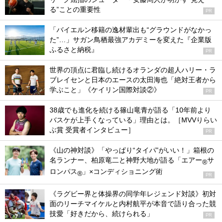
る”ことの重要性
PR
「バイエルン移籍の逸材輩出も“グラウンドがなかっ
た”…」サガン鳥栖最強アカデミーを変えた『企業版
ふるさと納税』
PR
世界の頂点に君臨し続けるオランダの超人ハリー・ラ
ブレイセンと日本のエースの太田海也「絶対王者から
学ぶこと」《ケイリン国際対談②》
PR
38歳でも進化を続ける篠山竜青が語る「10年前より
バスケが上手くなっている」理由とは。［MVVりらい
ぶ賞 受賞者インタビュー］
PR
《山の神対談》「やっぱり“タイパ”がいい！」箱根の
名ランナー、柏原竜二と神野大地が語る「エアー
サ
®
ロンパス
」×コンディショニング術
®
PR
《ラグビー界と体操界の同学年レジェンド対談》初対
面のリーチマイケルと内村航平が本音で語り合った競
技愛「好きだから、続けられる」
PR