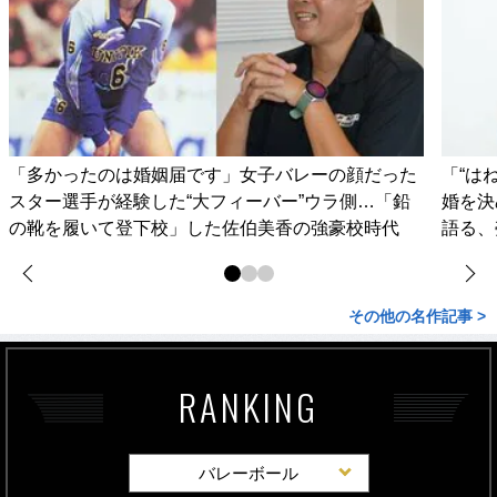
「多かったのは婚姻届です」女子バレーの顔だった
「“は
スター選手が経験した“大フィーバー”ウラ側…「鉛
婚を決
の靴を履いて登下校」した佐伯美香の強豪校時代
語る、
その他の名作記事 >
RANKING
バレーボール