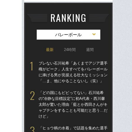
RANKING
バレーボール
最新
24時間
週間
ブレない石川祐希「あくまでアジア選手
ブ
権がピーク」人生すべてをバレーボール
権
に捧げる男が見据える壮大なミッション
に
「…ま、他にやることないし（笑）」
「
「どの国にもビビってない」石川祐希
「
の“冷静な目標設定”に初A代表・西川馨
の“
太郎が驚いた理由「藍とか西田さんがキ
太
ャプテンをすることも可能だと思う…だ
ャ
けど」
け
「ヒョウ柄の水着」で話題を集めた選手
石川