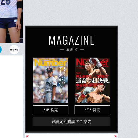
MAGAZINE
最新号
13番）と佐
ドロケッツ
8/6
4/16
発売
発売
雑誌定期購読のご案内