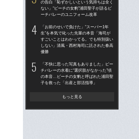
の告白「恥ずかしいという気持ちは全く
前に
ない」“ビーチの女豹”浦田聖子が語るビ
ま
ーチバレーのユニフォーム改革
子
「お前のせいで負けた」“スーパー1年
「
生”を本気で叱った先輩の本音「海司が
た
すごいことはわかってる。でも特別扱い
す」
しない」清風・西村海司に託された春高
だ“
優勝
「
「不快に思った写真もありました」ビー
チバ
チバレーの水着に“選択肢がなかった”頃
の
の本音…ビーチの女豹と呼ばれた浦田聖
子
子を救った「出産と部活指導」
もっと見る