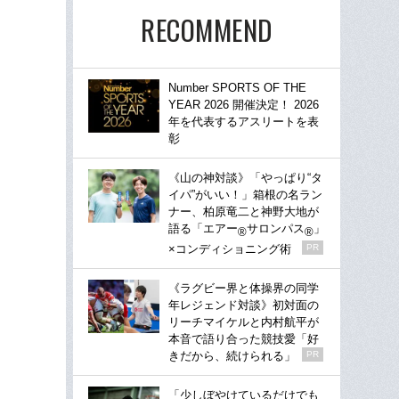
RECOMMEND
Number SPORTS OF THE
YEAR 2026 開催決定！ 2026
年を代表するアスリートを表
彰
《山の神対談》「やっぱり“タ
イパ”がいい！」箱根の名ラン
ナー、柏原竜二と神野大地が
語る「エアー
サロンパス
」
®
®
×コンディショニング術
PR
《ラグビー界と体操界の同学
年レジェンド対談》初対面の
リーチマイケルと内村航平が
本音で語り合った競技愛「好
きだから、続けられる」
PR
「少しぼやけているだけでも