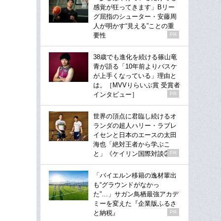
感覚が狂ってきます」Bリー
グ屈指のシューター・安藤周
人が明かす“見える”ことの重
要性
PR
38歳でも進化を続ける篠山竜
青が語る「10年前よりバスケ
が上手くなっている」理由と
は。［MVVりらいぶ賞 受賞者
インタビュー］
PR
世界の頂点に君臨し続けるオ
ランダの超人ハリー・ラブレ
イセンと日本のエースの太田
海也「絶対王者から学ぶこ
と」《ケイリン国際対談②》
PR
「バイエルン移籍の逸材輩出
も“グラウンドがなかっ
た”…」サガン鳥栖最強アカデ
ミーを変えた『企業版ふるさ
と納税』
PR