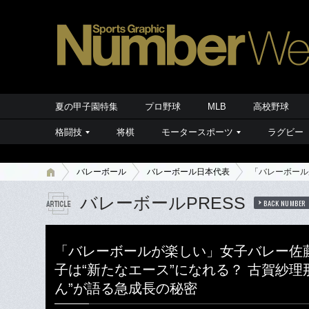
夏の甲子園特集
プロ野球
MLB
高校野球
格闘技
将棋
モータースポーツ
ラグビー
バレーボール
バレーボール日本代表
「バレーボール
バレーボールPRESS
BACK NUMBER
「バレーボールが楽しい」女子バレー佐
子は“新たなエース”になれる？ 古賀紗理
ん”が語る急成長の秘密