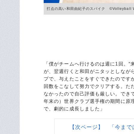
打点の高い和田由紀子のスパイク ©︎Volleyball W
「僕がチームへ行けるのは週に1回。“
が、翌週行くと和田がニタッとしなが
プで、与えたことをすぐできたのです
回数をこなして努力でクリアする。た
なかったので自己評価も厳しい。でき
年末の）世界クラブ選手権の期間に原
で、劇的に成長しました」
【次ページ】 「今まで