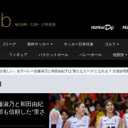
毎日6時・11時・17時更新
Jリーグ
海外サッカー
サッカー日本代表
ゴルフ
フィギュア
バスケットボール
バレーボール
他競技
が楽しい」女子バレー佐藤淑乃と和田由紀子は“新たなエース”になれる？ 古賀紗理
藤淑乃と和田由紀
那も信頼した“里さ