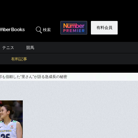
有料会員
検索
テニス
競馬
有料記事
那も信頼した“里さん”が語る急成長の秘密