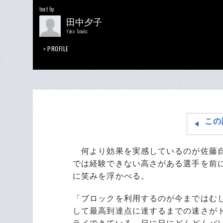
text by
田中夕子
Yuko Tanaka
PROFILE
この
何より効果を実感しているのが佐藤自
では経験できない高さがある選手を前
に笑みを浮かべる。
「ブロックを利用するのが今まではむ
して最高到達点に達するまでの速さが