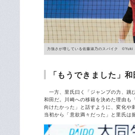
力強さが増している佐藤淑乃のスパイク ©︎Yuki S
「もうできました」和
一方、里氏曰く「ジャンプの力、跳び
和田だ。川崎への移籍を決めた理由も「
向けたかった」と話すように、変化や
当初から「意欲満々だった」と里氏は