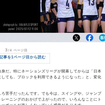
JVA/AFLO SPORT
photograph by
2025/07/12 11:06
posted
新生日本代表で存在感を発揮する和田由紀子（
藤淑乃（26番）。ともに23歳、同じNECレッ
川崎でプレーする
3
/4
ページ目
記事を1ページ目から読む
身だ。特にネーションズリーグが開幕してからは「日本
にしても、ブロックを利用できるようになった」と、変化
しろ苦手だったんです。でも今は、スイングや、ジャンプ
トレーニングのおかげで上がったので、いろんなことにト