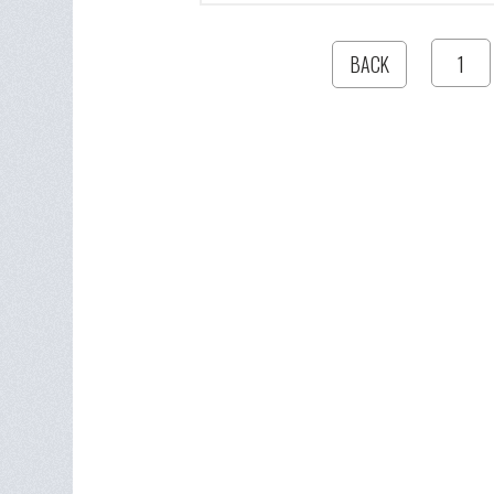
1
BACK