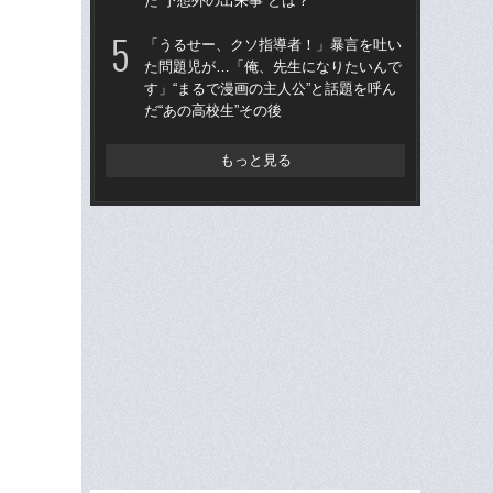
た“予想外の出来事”とは？
子
「うるせー、クソ指導者！」暴言を吐い
天
た問題児が…「俺、先生になりたいんで
人
す」“まるで漫画の主人公”と話題を呼ん
トリ
だ“あの高校生”その後
身創
もっと見る