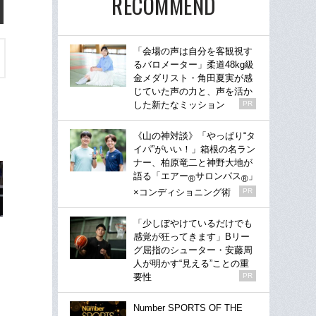
RECOMMEND
「会場の声は自分を客観視す
るバロメーター」柔道48kg級
金メダリスト・角田夏実が感
じていた声の力と、声を活か
した新たなミッション
PR
《山の神対談》「やっぱり“タ
イパ”がいい！」箱根の名ラン
ナー、柏原竜二と神野大地が
語る「エアー
サロンパス
」
®
®
×コンディショニング術
PR
「少しぼやけているだけでも
感覚が狂ってきます」Bリー
グ屈指のシューター・安藤周
人が明かす“見える”ことの重
要性
PR
Number SPORTS OF THE