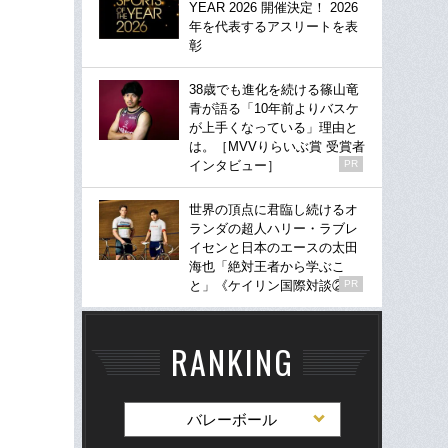
YEAR 2026 開催決定！ 2026
年を代表するアスリートを表
彰
38歳でも進化を続ける篠山竜
青が語る「10年前よりバスケ
が上手くなっている」理由と
は。［MVVりらいぶ賞 受賞者
インタビュー］
PR
世界の頂点に君臨し続けるオ
ランダの超人ハリー・ラブレ
イセンと日本のエースの太田
海也「絶対王者から学ぶこ
と」《ケイリン国際対談②》
PR
RANKING
バレーボール