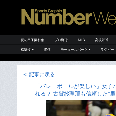
夏の甲子園特集
プロ野球
MLB
高校野球
格闘技
将棋
モータースポーツ
ラグビー
＜
記事に戻る
「バレーボールが楽しい」女子バ
れる？ 古賀紗理那も信頼した“