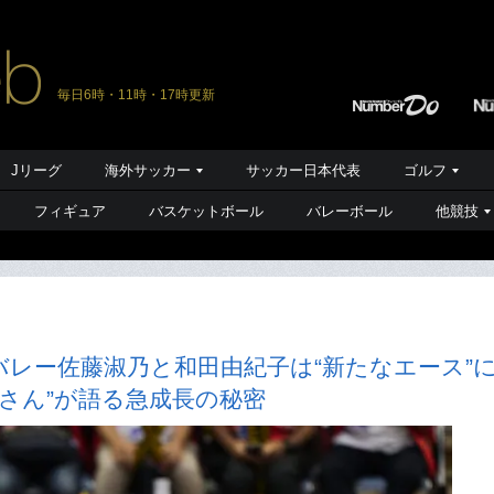
毎日6時・11時・17時更新
Jリーグ
海外サッカー
サッカー日本代表
ゴルフ
フィギュア
バスケットボール
バレーボール
他競技
レー佐藤淑乃と和田由紀子は“新たなエース”
里さん”が語る急成長の秘密