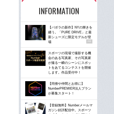
INFORMATION
【バボラの新作】NYの輝きを
纏う。「PURE DRIVE」と最
新シューズに限定モデルが登
場
PR
スポーツの現場で撮影する機
会のある写真家、その写真家
が撮る一瞬のシーンにスポッ
トをあてるコンテストを開催
します。作品受付中！
【同僚や仲間とお得に】
NumberPREMIER法人プラン
が募集スタート！
【登録無料】Numberメールマ
ガジン好評配信中。スポーツ