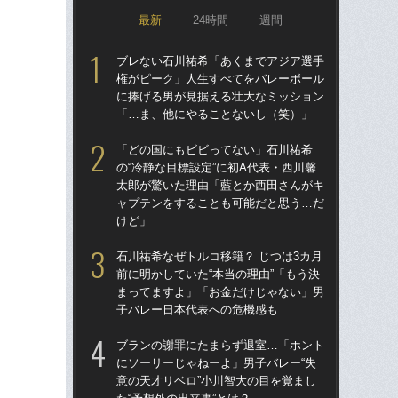
最新
24時間
週間
ブレない石川祐希「あくまでアジア選手
ブ
権がピーク」人生すべてをバレーボール
権
に捧げる男が見据える壮大なミッション
に
「…ま、他にやることないし（笑）」
「
「どの国にもビビってない」石川祐希
「
の“冷静な目標設定”に初A代表・西川馨
の“
太郎が驚いた理由「藍とか西田さんがキ
太
ャプテンをすることも可能だと思う…だ
ャ
けど」
け
石川祐希なぜトルコ移籍？ じつは3カ月
石川
前に明かしていた“本当の理由”「もう決
前に
まってますよ」「お金だけじゃない」男
ま
子バレー日本代表への危機感も
子
ブランの謝罪にたまらず退室…「ホント
「
にソーリーじゃねーよ」男子バレー“失
チバ
意の天才リベロ”小川智大の目を覚まし
の