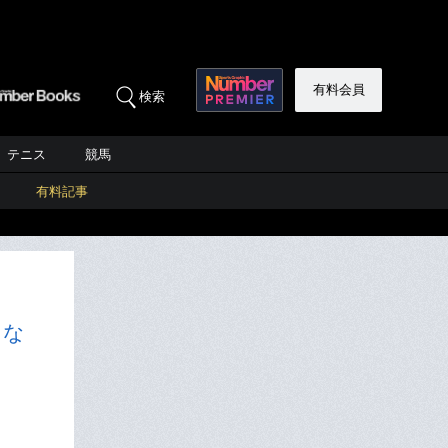
有料会員
検索
テニス
競馬
有料記事
にな