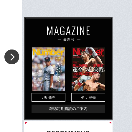
MAGAZINE
最新号
8/6
4/16
発売
発売
雑誌定期購読のご案内