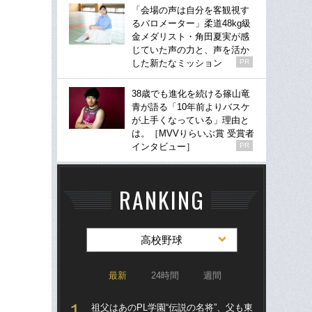
「会場の声は自分を客観視す
るバロメーター」柔道48kg級
金メダリスト・角田夏実が感
じていた声の力と、声を活か
した新たなミッション
PR
38歳でも進化を続ける篠山竜
青が語る「10年前よりバスケ
が上手くなっている」理由と
は。［MVVりらいぶ賞 受賞者
インタビュー］
PR
RANKING
高校野球
最新
24時間
週間
祖父はあのPL学園“伝説の名将”、父も東
祖父