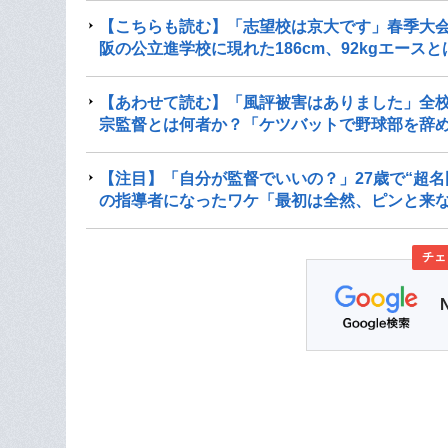
【こちらも読む】「志望校は京大です」春季大会で
阪の公立進学校に現れた186cm、92kgエース
【あわせて読む】「風評被害はありました」全校
宗監督とは何者か？「ケツバットで野球部を辞
【注目】「自分が監督でいいの？」27歳で“超名
の指導者になったワケ「最初は全然、ピンと来
チェ