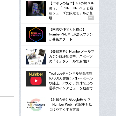
【バボラの新作】NYの輝きを
纏う。「PURE DRIVE」と最
新シューズに限定モデルが登
場
PR
【同僚や仲間とお得に】
NumberPREMIER法人プラン
が募集スタート！
【登録無料】Numberメールマ
ガジン好評配信中。スポーツ
の「今」をメールでお届け！
YouTubeチャンネル登録者数
60,000人突破！バレーボール
や陸上、バスケ、野球などの
選手のインタビューを動画で
【お知らせ】Google検索で
「Number Web」の記事を見
つけやすくする方法