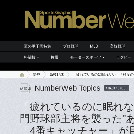
夏の甲子園特集
プロ野球
MLB
高校野球
格闘技
将棋
モータースポーツ
ラグビー
野球
高校野球
「疲れているのに眠れない」「極度の
NumberWeb Topics
BACK NUMBER
「疲れているのに眠れな
門野球部主将を襲った"
「4番キャッチャー」が