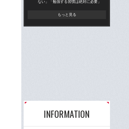
ない」「勉強する習慣は絶対に必要」
流
もっと見る
INFORMATION