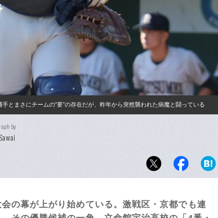
捕手とまさにチームの“要”の存在だが、昨年から突然襲われた病魔と闘っている
raph by
Sawai
会の幕が上がり始めている。激戦区・京都でも連
る。その優勝候補の一角、立命館宇治高校の「4番・