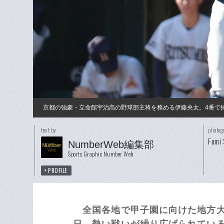
京都の強豪・立命館宇治高の野球部主将を務める伊藤央太。4番で
text by
photog
Fumi 
NumberWeb編集部
Sports Graphic Number Web
PROFILE
全国各地で甲子園に向けた地方大
日、熱い戦いが繰り広げられてい