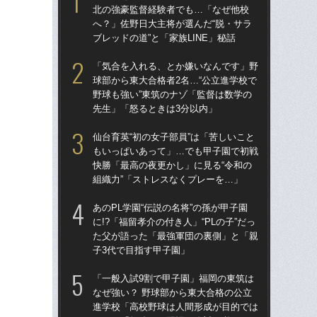
北の強豪監督経験者でも…「なぜ他校
北
へ？」佐野日大主将が選んだ“脱・サラ
へ？
ブレッドの道”と「家族LINE」秘話
ブレ
「気合を入れる、とか嫌いなんです」野
「
球部から東大合格者2名…“公立進学校で
球部
野球も強い”東筑のナゾ「監督は数学の
野球
先生」「怒るときは3分以内」
先
仙台育英“初の女子部員”は「苦しいこと
「
もいっぱいあって」…でも甲子園で初戦
なぜ
快勝「最高の夜更かし」に見る“令和の
進
組織力”「ストレスなくプレーを…」
な
あのPL学園“伝説の名将”の孫が甲子園
あの
に!?「福留孝介の付き人」“PLの子”だっ
に!
た父が語った「最強軍団の裏側」と「親
た
子3代で目指す甲子園」
子3
「一般入試9割で甲子園」福岡の東筑は
福岡
なぜ強い？ 野球部から東大合格の公立
ぜ地
進学校「高校野球は人間形成が目的では
は