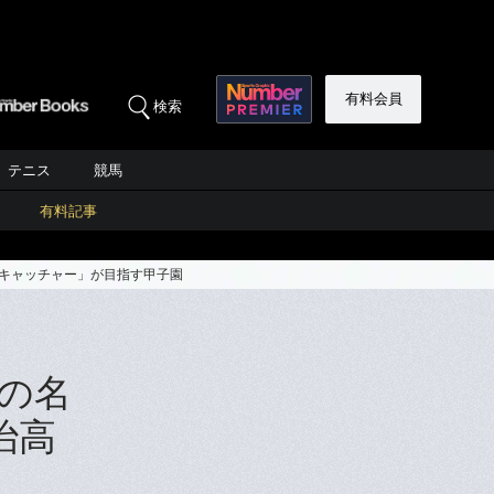
有料会員
検索
テニス
競馬
有料記事
番キャッチャー」が目指す甲子園
の名
治高