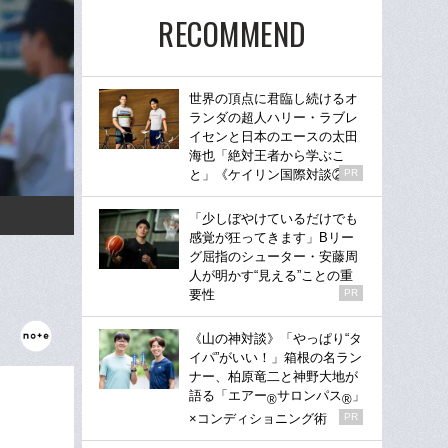
RECOMMEND
世界の頂点に君臨し続けるオ
ランダの超人ハリー・ラブレ
イセンと日本のエースの太田
海也「絶対王者から学ぶこ
と」《ケイリン国際対談②》
PR
「少しぼやけているだけでも
感覚が狂ってきます」Bリー
グ屈指のシューター・安藤周
人が明かす“見える”ことの重
要性
PR
《山の神対談》「やっぱり“タ
イパ”がいい！」箱根の名ラン
ナー、柏原竜二と神野大地が
語る「エアー
サロンパス
」
®
®
×コンディショニング術
PR