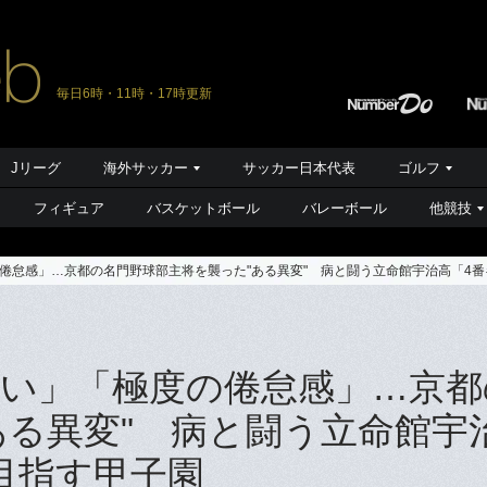
毎日6時・11時・17時更新
Jリーグ
海外サッカー
サッカー日本代表
ゴルフ
フィギュア
バスケットボール
バレーボール
他競技
倦怠感」…京都の名門野球部主将を襲った"ある異変" 病と闘う立命館宇治高「4
い」「極度の倦怠感」…京都
ある異変" 病と闘う立命館宇
目指す甲子園