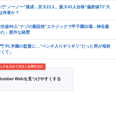
“ノーノー”達成…京大23人、阪大43人合格“偏差値73”大
とは何者か？
生徒89人“ナゾの新設校”エナジックで甲子園出場…神谷嘉
めた」意外な経歴
門”PL学園の監督に…“ベンチ入りギリギリ”だった男が母校
なくて」
ックを入れてボタンを押すだけ
Number Webを見つけやすくする