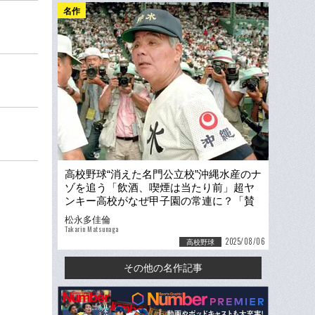
名作
高校野球“消えた名門公立校”沖縄水産のナ
ゾを追う「飲酒、喫煙は当たり前」超ヤ
ンキー高校がなぜ甲子園の常連に？「賛
否両論の名将」栽弘義の正体
松永多佳倫
Takarin Matsunaga
2025/08/06
高校野球
その他の名作記事