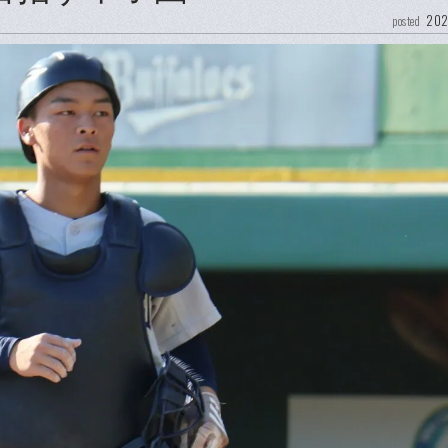
202
posted