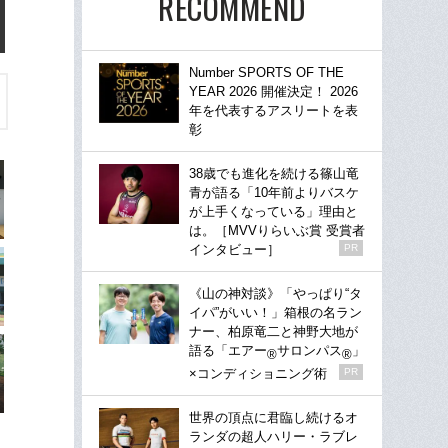
RECOMMEND
Number SPORTS OF THE
YEAR 2026 開催決定！ 2026
年を代表するアスリートを表
彰
38歳でも進化を続ける篠山竜
青が語る「10年前よりバスケ
が上手くなっている」理由と
は。［MVVりらいぶ賞 受賞者
インタビュー］
PR
《山の神対談》「やっぱり“タ
イパ”がいい！」箱根の名ラン
ナー、柏原竜二と神野大地が
語る「エアー
サロンパス
」
®
®
×コンディショニング術
PR
世界の頂点に君臨し続けるオ
ランダの超人ハリー・ラブレ