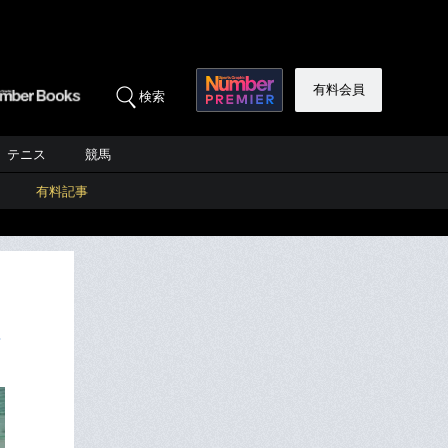
有料会員
検索
テニス
競馬
有料記事
…