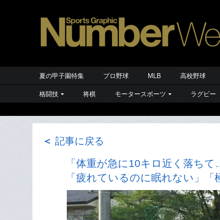
夏の甲子園特集
プロ野球
MLB
高校野球
格闘技
将棋
モータースポーツ
ラグビー
＜
記事に戻る
「体重が急に10キロ近く落ちて
「疲れているのに眠れない」「極