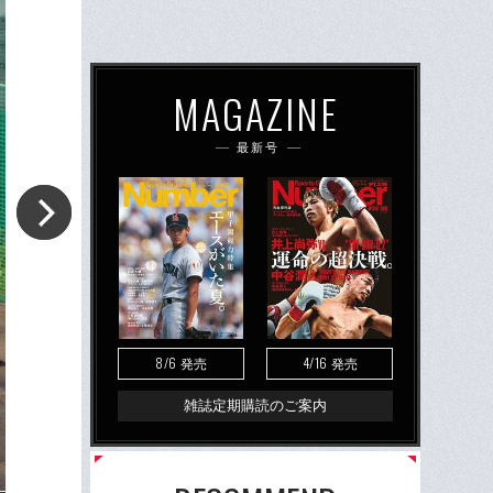
MAGAZINE
最新号
8/6
4/16
発売
発売
雑誌定期購読のご案内