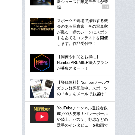
新シューズに限定モデルが登
場
PR
スポーツの現場で撮影する機
会のある写真家、その写真家
が撮る一瞬のシーンにスポッ
トをあてるコンテストを開催
します。作品受付中！
【同僚や仲間とお得に】
NumberPREMIER法人プラン
が募集スタート！
【登録無料】Numberメールマ
ガジン好評配信中。スポーツ
の「今」をメールでお届け！
YouTubeチャンネル登録者数
60,000人突破！バレーボール
や陸上、バスケ、野球などの
選手のインタビューを動画で