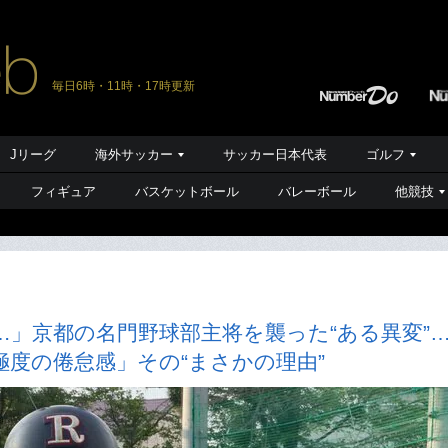
毎日6時・11時・17時更新
Jリーグ
海外サッカー
サッカー日本代表
ゴルフ
フィギュア
バスケットボール
バレーボール
他競技
…」京都の名門野球部主将を襲った“ある異変”
度の倦怠感」その“まさかの理由”