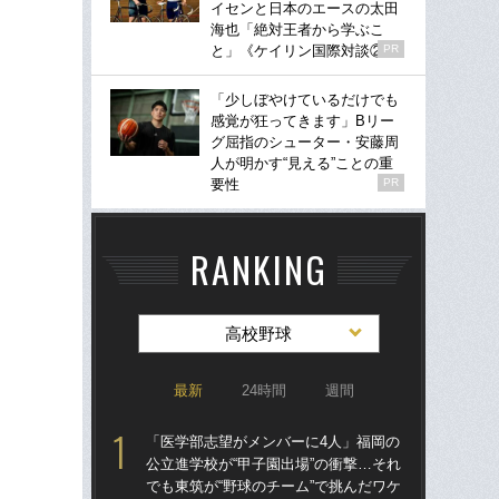
イセンと日本のエースの太田
海也「絶対王者から学ぶこ
と」《ケイリン国際対談②》
PR
「少しぼやけているだけでも
感覚が狂ってきます」Bリー
グ屈指のシューター・安藤周
人が明かす“見える”ことの重
要性
PR
RANKING
高校野球
最新
24時間
週間
「医学部志望がメンバーに4人」福岡の
「
公立進学校が“甲子園出場”の衝撃…それ
公立
でも東筑が“野球のチーム”で挑んだワケ
でも