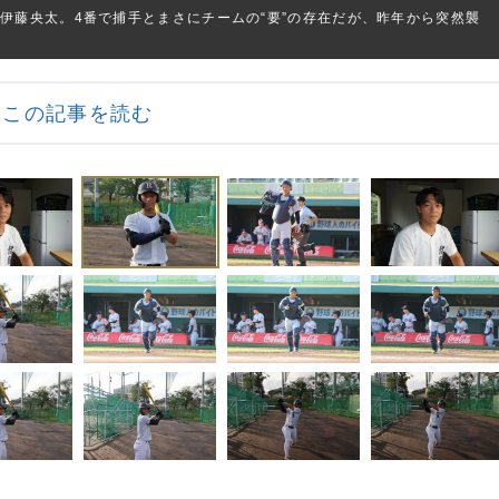
伊藤央太。4番で捕手とまさにチームの“要”の存在だが、昨年から突然襲
この記事を読む