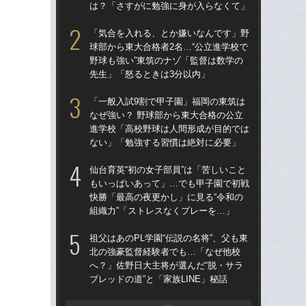
は？「さすがに勉強に身が入らなくて」
は
「気合を入れる、とか嫌いなんです」野
祖父
球部から東大合格者2名…“公立進学校で
北
野球も強い”東筑のナゾ「監督は数学の
へ？
先生」「怒るときは3分以内」
ブレ
「一般入試9割で甲子園」福岡の東筑は
「
なぜ強い？ 野球部から東大合格の公立
球部
進学校「高校野球は人間形成が目的では
野球
ない」「勉強する習慣は絶対に必要」
先
仙台育英“初の女子部員”は「苦しいこと
「
もいっぱいあって」…でも甲子園で初戦
なぜ
快勝「最高の夜更かし」に見る“令和の
進
組織力”「ストレスなくプレーを…」
な
祖父はあのPL学園“伝説の名将”、父も東
仙台
北の強豪監督経験者でも…「なぜ他校
も
へ？」佐野日大主将が選んだ“脱・サラ
快勝
ブレッドの道”と「家族LINE」秘話
組織