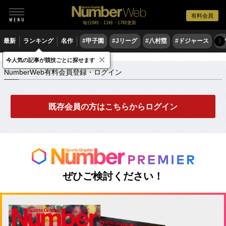
有料会員
毎日6時・11時・17時更新
最新
ランキング
名作
#甲子園
#Jリーグ
#八村塁
#ドジャース
#
〉
×
NumberWeb有料会員登録・ログイン
今人気の記事が競技ごとに探せます
NumberWeb有料会員登録・ログイン
既存会員の方はこちらからログイン
ぜひご検討ください！