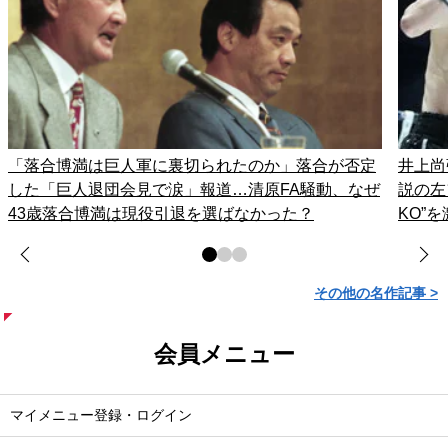
「落合博満は巨人軍に裏切られたのか」落合が否定
井上尚
した「巨人退団会見で涙」報道…清原FA騒動、なぜ
説の左
43歳落合博満は現役引退を選ばなかった？
KO”
その他の名作記事 >
会員メニュー
マイメニュー登録・ログイン