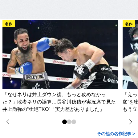
名作
名作
「なぜネリは井上ダウン後、もっと攻めなかっ
「えっ
た？」敗者ネリの誤算…長谷川穂積が実況席で見た
変”を
井上尚弥の“壮絶TKO”「実力差がありました」
もう立
その他の名作記事 >