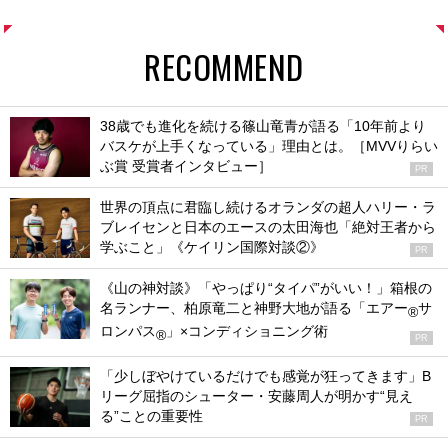
RECOMMEND
38歳でも進化を続ける篠山竜青が語る「10年前より
バスケが上手くなっている」理由とは。［MVVりらい
ぶ賞 受賞者インタビュー］
PR
世界の頂点に君臨し続けるオランダの超人ハリー・ラ
ブレイセンと日本のエースの太田海也「絶対王者から
学ぶこと」《ケイリン国際対談②》
PR
《山の神対談》「やっぱり“タイパ”がいい！」箱根の
名ランナー、柏原竜二と神野大地が語る「エアー
サ
®
ロンパス
」×コンディショニング術
®
PR
「少しぼやけているだけでも感覚が狂ってきます」B
リーグ屈指のシューター・安藤周人が明かす“見え
る”ことの重要性
PR