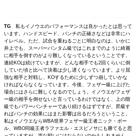
TG
私もイノウエのパフォーマンスは良かったとは思って
います。ハンドスピード、パンチの正確さなどは非常にハ
イレベル。ただ、試合を重ねるごとに明白なのは、いかに
井上でも、スーパーバンタム級ではこれまでのように綺麗
に相手を倒すのがより難しくなっているということです。
連続KOは続けていますが、どんな相手でも2回くらいに倒
していた頃と比べて決着は少し遅くなっています。より屈
強な相手と対戦し、KOするために少しずつ崩していかな
ければならなくなっています。今後、フェザー級に上げた
場合にはさらに難しくなるのでしょう。イノウエがフェザ
ー級の相手を倒せないと言っているわけではなく、上の階
級でもパワーパンチャーであり続けるはずですが、昇級す
ればパンチの効果にはまた影響は出るだろうということ。
私はイノウエならWBA世界フェザー級王者ニック・ボー
ル、WBO同級王者ラファエル・エスピノサにも勝てると思
っていますが、楽な戦いにはならないのかもしれません。