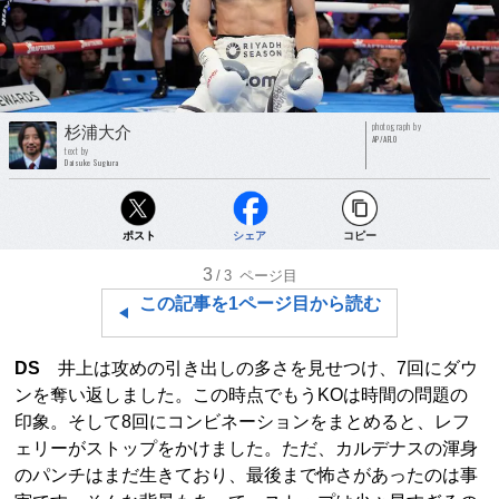
photograph by
杉浦大介
AP/AFLO
text by
Daisuke Sugiura
ポスト
シェア
コピー
3
/3
ページ目
この記事を1ページ目から読む
DS
井上は攻めの引き出しの多さを見せつけ、7回にダウ
ンを奪い返しました。この時点でもうKOは時間の問題の
印象。そして8回にコンビネーションをまとめると、レフ
ェリーがストップをかけました。ただ、カルデナスの渾身
のパンチはまだ生きており、最後まで怖さがあったのは事