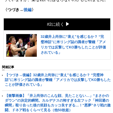
〈つづき→
後編
〉
#2に続く
32歳井上尚弥に“衰え”を感じるか？ “完
璧神話”に米リング誌の識者が警鐘「アメ
リカでは反撃してKO勝ちしたことが評価
されている」
関連記事
【つづき→後編】32歳井上尚弥に“衰え”を感じるか？ “完璧神
話”に米リング誌の識者が警鐘「アメリカでは反撃してKO勝ちした
ことが評価されている」
【衝撃画像】「井上尚弥のこんな顔、見たことない…」“まさかの
ダウン”の決定的瞬間。カルデナスの怖すぎる左フック「神回避の
瞬間」殴り合った後の笑顔もカッコ良すぎる…！“悪夢”ネリ戦の激
闘、ドネア戦をくらべて見る（他50枚超）