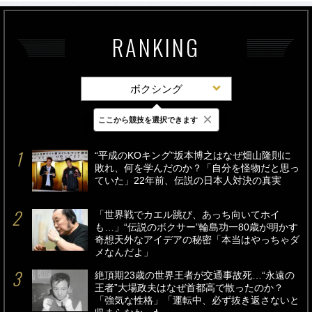
RANKING
ボクシング
×
ここから競技を選択できます
最新
24時間
週間
“平成のKOキング”坂本博之はなぜ畑山隆則に
敗れ、何を学んだのか？「自分を怪物だと思っ
ていた」22年前、伝説の日本人対決の真実
「世界戦でカエル跳び、あっち向いてホイ
も…」“伝説のボクサー”輪島功一80歳が明かす
奇想天外なアイデアの秘密「本当はやっちゃダ
メなんだよ」
絶頂期23歳の世界王者が交通事故死…“永遠の
王者”大場政夫はなぜ首都高で散ったのか？
「強気な性格」「運転中、必ず抜き返さないと