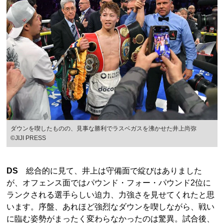
ダウンを喫したものの、見事な勝利でラスベガスを沸かせた井上尚弥
©︎JIJI PRESS
DS
総合的に見て、井上は守備面で綻びはありました
が、オフェンス面ではパウンド・フォー・パウンド2位に
ランクされる選手らしい迫力、力強さを見せてくれたと思
います。序盤、あれほど強烈なダウンを喫しながら、戦い
に臨む姿勢がまったく変わらなかったのは驚異。試合後、