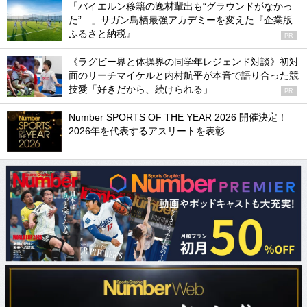
「バイエルン移籍の逸材輩出も“グラウンドがなかっ
た”…」サガン鳥栖最強アカデミーを変えた『企業版
ふるさと納税』
PR
《ラグビー界と体操界の同学年レジェンド対談》初対
面のリーチマイケルと内村航平が本音で語り合った競
技愛「好きだから、続けられる」
PR
Number SPORTS OF THE YEAR 2026 開催決定！
2026年を代表するアスリートを表彰