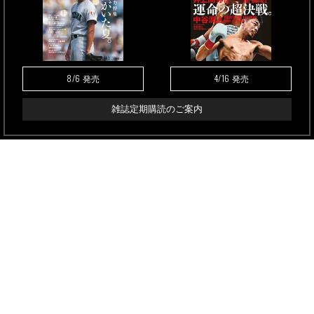
8/6
4/16
発売
発売
雑誌定期購読のご案内