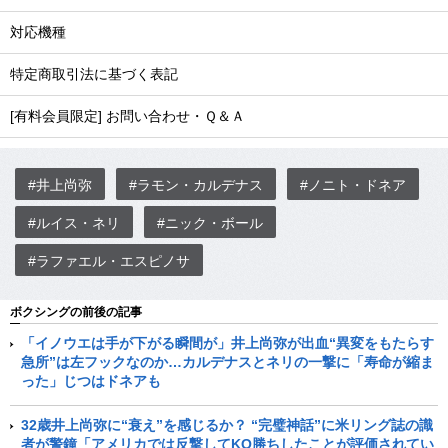
対応機種
特定商取引法に基づく表記
[有料会員限定] お問い合わせ・Ｑ＆Ａ
#井上尚弥
#ラモン・カルデナス
#ノニト・ドネア
#ルイス・ネリ
#ニック・ボール
#ラファエル・エスピノサ
ボクシングの前後の記事
「イノウエは手が下がる瞬間が」井上尚弥が出血“異変をもたらす
急所”は左フックなのか…カルデナスとネリの一撃に「寿命が縮ま
った」じつはドネアも
32歳井上尚弥に“衰え”を感じるか？ “完璧神話”に米リング誌の識
者が警鐘「アメリカでは反撃してKO勝ちしたことが評価されてい