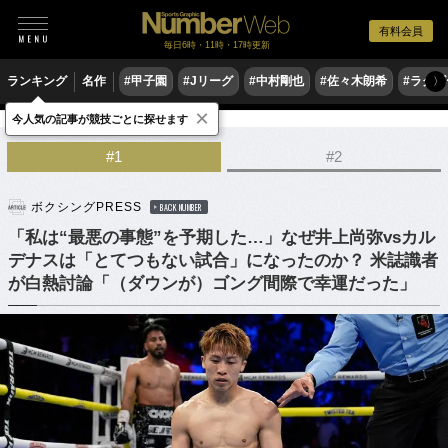
有料会員
毎日6時・11時・17時更新
ランキング
名作
#甲子園
#Jリーグ
#中村剛也
#佐々木朗希
#ラグ
〉
×
今人気の記事が競技ごとに探せます
格闘技
ボクシング
#1
#2
ボクシングPRESS
BACK NUMBER
「私は“最悪の事態”を予期した…」なぜ井上尚弥vsカル
デナスは「とてつもない試合」になったのか？ 米誌識者
が白熱討論「（ダウンが）ゴング間際で幸運だった」