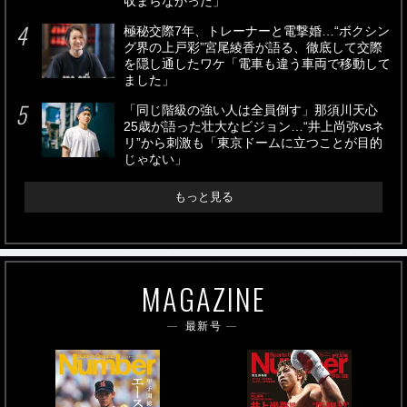
収まらなかった」
極秘交際7年、トレーナーと電撃婚…“ボクシン
グ界の上戸彩”宮尾綾香が語る、徹底して交際
を隠し通したワケ「電車も違う車両で移動して
ました」
「同じ階級の強い人は全員倒す」那須川天心
25歳が語った壮大なビジョン…“井上尚弥vsネ
リ”から刺激も「東京ドームに立つことが目的
じゃない」
もっと見る
MAGAZINE
最新号