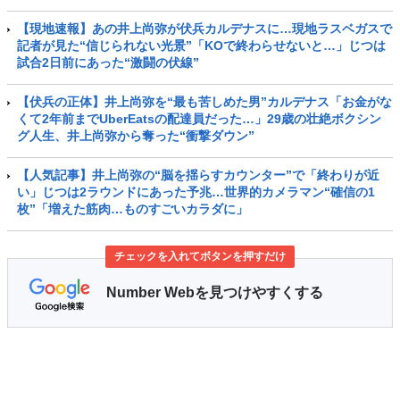
【現地速報】あの井上尚弥が伏兵カルデナスに…現地ラスベガスで
記者が見た“信じられない光景”「KOで終わらせないと…」じつは
試合2日前にあった“激闘の伏線”
【伏兵の正体】井上尚弥を“最も苦しめた男”カルデナス「お金がな
くて2年前までUberEatsの配達員だった…」29歳の壮絶ボクシン
グ人生、井上尚弥から奪った“衝撃ダウン”
【人気記事】井上尚弥の“脳を揺らすカウンター”で「終わりが近
い」じつは2ラウンドにあった予兆…世界的カメラマン“確信の1
枚”「増えた筋肉…ものすごいカラダに」
チェックを入れてボタンを押すだけ
Number Webを見つけやすくする