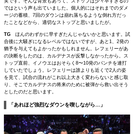
実です。そんな背景もあって、ストップは少々早すぎるの
ではという声も出ていました。個人的にはそれまでのダメ
ージの蓄積、7回のダウンは崩れ落ちるような倒れ方だっ
たことなどから、適切なストップと思いましたが。
TG
ほんのわずかに早すぎたんじゃないかと思います。試
合後に大騒ぎになるレベルではないですが、あと1、2発の
猶予を与えてもよかったかもしれません。レフェリーがあ
の決断をしたのは、カルデナスが反撃しなかったから。ス
トップ直前、イノウエはおそらく8〜10発のパンチを連打
していたでしょう。レフェリーは誰よりも近くで2人の姿
を見て、試合の流れがこれ以上大きく変わらないと感じ取
り、そこでカルデナスの将来のために被弾から救い出そう
としたのだと思います。
「あれほど強烈なダウンを喫しながら…」