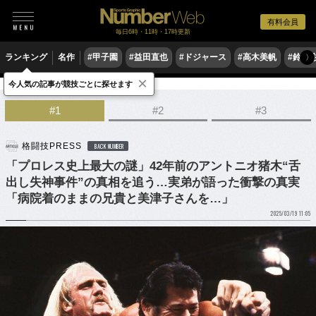
有料会員
毎日6時・11時・17時更新
ランキング
名作
#甲子園
#益田直也
#ドジャース
#高木美帆
#鈴木
〉
×
今人気の記事が競技ごとに探せます
格闘技
プロレス
#1
#2
#3
格闘技PRESS
BACK NUMBER
「プロレス史上最大の謎」42年前のアントニオ猪木“舌
出し失神事件”の真相を追う…実弟が語った衝撃の真実
「病院着のままの兄貴と美津子さんを…」
2025/03/19 11:05