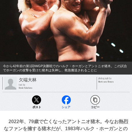
今から42年前の第1回IWGP決勝戦でのハルク・ホーガンとアントニオ猪木。この試合
でホーガンの攻撃を受けた猪木は失神し、救急搬送されることに
photograph by
欠端大林
Moritsuna Kimura
text by
Hiroki Kakehata
ポスト
シェア
コピー
2022年、79歳で亡くなったアントニオ猪木。今なお熱烈
なファンを擁する猪木だが、1983年ハルク・ホーガンとの