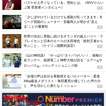
バスケが上手くなっている」理由とは。［MVVりらい
ぶ賞 受賞者インタビュー］
PR
「少しぼやけているだけでも感覚が狂ってきます」B
リーグ屈指のシューター・安藤周人が明かす“見え
る”ことの重要性
PR
世界の頂点に君臨し続けるオランダの超人ハリー・ラ
ブレイセンと日本のエースの太田海也「絶対王者から
学ぶこと」《ケイリン国際対談②》
PR
《山の神対談》「やっぱり“タイパ”がいい！」箱根の
名ランナー、柏原竜二と神野大地が語る「エアー
サ
®
ロンパス
」×コンディショニング術
®
PR
「会場の声は自分を客観視するバロメーター」柔道
48kg級金メダリスト・角田夏実が感じていた声の力
と、声を活かした新たなミッション
PR