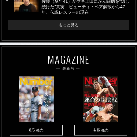
佐藤（享年41）がマキ上田にがん闘病を“隠し
続けた”真実…ビューティ・ペア解散から47
年、伝説レスラーの現在
もっと見る
MAGAZINE
最新号
8/6
4/16
発売
発売