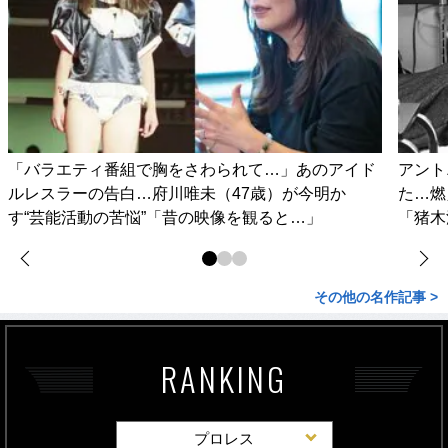
「バラエティ番組で胸をさわられて…」あのアイド
アント
ルレスラーの告白…府川唯未（47歳）が今明か
た…燃
す“芸能活動の苦悩”「昔の映像を観ると…」
「猪木
その他の名作記事 >
RANKING
プロレス