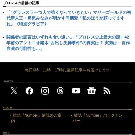
プロレスの前後の記事
「“グラレスラー”3人で強くなっていきたい」マリーゴールドの初
代新人王・勇気みなみが明かす同期愛「私のほうが頼ってます
ね」《特別グラビア》
関係者の証言はいずれも食い違い…「プロレス史上最大の謎」42
年前のアントニオ猪木“舌出し失神事件”の真実は？ 実弟は「自作
自演の可能性も…」
毎日6時・11時・17時に最新記事をお届けします
FOLLOW US
MAGAZINE
雑誌『Number』購読のご案
雑誌『Number』バックナン
内
バー
SPECIAL