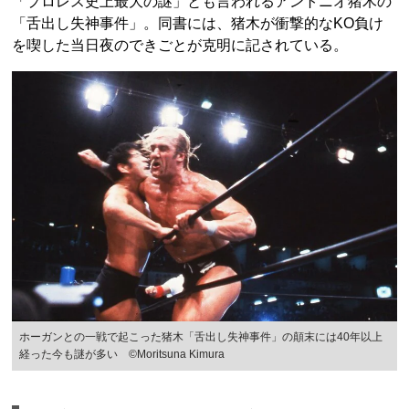
「プロレス史上最大の謎」とも言われるアントニオ猪木の
「舌出し失神事件」。同書には、猪木が衝撃的なKO負け
を喫した当日夜のできごとが克明に記されている。
ホーガンとの一戦で起こった猪木「舌出し失神事件」の顛末には40年以上
経った今も謎が多い ©Moritsuna Kimura