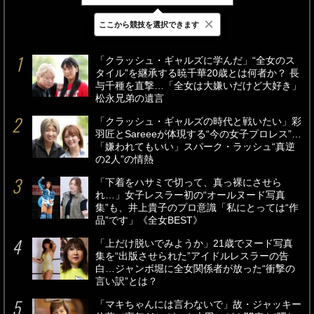
×
ここから競技を選択できます
最新
24時間
週間
「クラッシュ・ギャルズに学んだ」“全女のス
タイル”を継承する暁千華20歳とは何者か？ 長
与千種を直撃…「全女は大嫌いだけど大好き」
松永兄弟の遺言
「クラッシュ・ギャルズの時代と戦いたい」彩
羽匠とSareeeが体現する“今の女子プロレス”…
「嫌われてもいい」スパーク・ラッシュ“真逆
の2人”の情熱
「下着をハサミで切って、真っ裸にさせら
れ…」女子レスラー初の“オールヌード写真
集”も、井上貴子のプロ意識「私にとっては“作
品”です」《全女BEST》
「上だけ脱いでみようか」21歳でヌード写真
集を“出版させられた”アイドルレスラーの告
白…ジャンボ堀に全女関係者が放った“衝撃の
言い訳”とは？
「マキちゃんには言わないで」故・ジャッキー