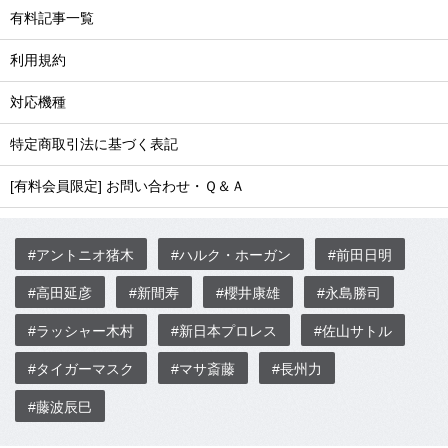
有料記事一覧
利用規約
対応機種
特定商取引法に基づく表記
[有料会員限定] お問い合わせ・Ｑ＆Ａ
#アントニオ猪木
#ハルク・ホーガン
#前田日明
#高田延彦
#新間寿
#櫻井康雄
#永島勝司
#ラッシャー木村
#新日本プロレス
#佐山サトル
#タイガーマスク
#マサ斎藤
#長州力
#藤波辰巳