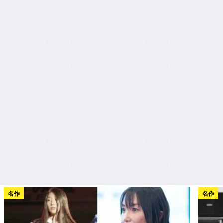
名作
名作