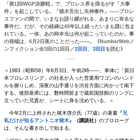
「第1回IWGP決勝戦」で、プロレス界を揺るがす「大事
件」を起こしている。「猪木舌出し失神事件」――プロレ
スファンの間で、いまなお語り継がれる、あまりに有名な
事件だ。だが、その経緯は40年以上経ったいまも謎に包ま
れている。一体、あの時本当は何が起こっていたのか。事
の発端は、6月2日夜のことだった――。《NumberWebノ
ンフィクション全3回の1回目／
2回目
、
3回目
を読む》
＜1983（昭和58）年6月3日、午前2時――。車体に「新日
本プロレスリング」の社名が入った営業用ワゴンのハンド
ルを握りしめ、深夜の山手通りを渋谷方面に向かって南下
する。後部座席には、数時間前まで蔵前国技館のリングに
立っていた兄貴が、シートに身を沈めている。＞
今年2月に上梓された猪木啓介氏（77歳）の著書
『兄
私だけが知るアントニオ猪木』
（講談社）
のプロローグ
は、そんな書き出しで始まる。