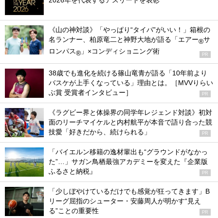
2026年を代表するアスリートを表彰
《山の神対談》「やっぱり“タイパ”がいい！」箱根の
名ランナー、柏原竜二と神野大地が語る「エアー
サ
®
ロンパス
」×コンディショニング術
®
PR
38歳でも進化を続ける篠山竜青が語る「10年前より
バスケが上手くなっている」理由とは。［MVVりらい
ぶ賞 受賞者インタビュー］
PR
《ラグビー界と体操界の同学年レジェンド対談》初対
面のリーチマイケルと内村航平が本音で語り合った競
技愛「好きだから、続けられる」
PR
「バイエルン移籍の逸材輩出も“グラウンドがなかっ
た”…」サガン鳥栖最強アカデミーを変えた『企業版
ふるさと納税』
PR
「少しぼやけているだけでも感覚が狂ってきます」B
リーグ屈指のシューター・安藤周人が明かす“見え
る”ことの重要性
PR