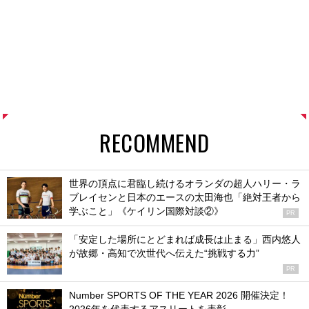
RECOMMEND
世界の頂点に君臨し続けるオランダの超人ハリー・ラ
ブレイセンと日本のエースの太田海也「絶対王者から
学ぶこと」《ケイリン国際対談②》
PR
「安定した場所にとどまれば成長は止まる」西内悠人
が故郷・高知で次世代へ伝えた“挑戦する力”
PR
Number SPORTS OF THE YEAR 2026 開催決定！