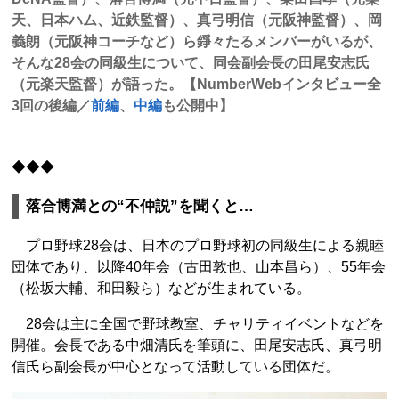
天、日本ハム、近鉄監督）、真弓明信（元阪神監督）、岡
義朗（元阪神コーチなど）ら錚々たるメンバーがいるが、
そんな28会の同級生について、同会副会長の田尾安志氏
（元楽天監督）が語った。【NumberWebインタビュー全
3回の後編／
前編
、
中編
も公開中】
◆◆◆
落合博満との“不仲説”を聞くと…
プロ野球28会は、日本のプロ野球初の同級生による親睦
団体であり、以降40年会（古田敦也、山本昌ら）、55年会
（松坂大輔、和田毅ら）などが生まれている。
28会は主に全国で野球教室、チャリティイベントなどを
開催。会長である中畑清氏を筆頭に、田尾安志氏、真弓明
信氏ら副会長が中心となって活動している団体だ。