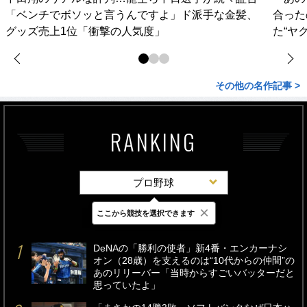
「ベンチでボソッと言うんですよ」ド派手な金髪、
合った
グッズ売上1位「衝撃の人気度」
た“ヤ
その他の名作記事 >
RANKING
プロ野球
×
ここから競技を選択できます
最新
24時間
週間
DeNAの「勝利の使者」新4番・エンカーナシ
オン（28歳）を支えるのは“10代からの仲間”の
あのリリーバー「当時からすごいバッターだと
思っていたよ」