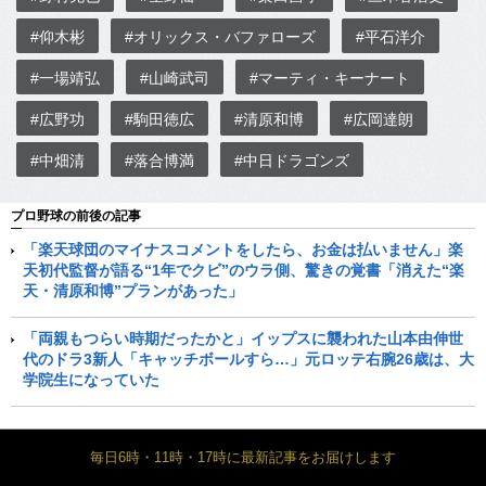
#仰木彬
#オリックス・バファローズ
#平石洋介
#一場靖弘
#山崎武司
#マーティ・キーナート
#広野功
#駒田徳広
#清原和博
#広岡達朗
#中畑清
#落合博満
#中日ドラゴンズ
プロ野球の前後の記事
「楽天球団のマイナスコメントをしたら、お金は払いません」楽
天初代監督が語る“1年でクビ”のウラ側、驚きの覚書「消えた“楽
天・清原和博”プランがあった」
「両親もつらい時期だったかと」イップスに襲われた山本由伸世
代のドラ3新人「キャッチボールすら…」元ロッテ右腕26歳は、大
学院生になっていた
毎日6時・11時・17時に最新記事をお届けします