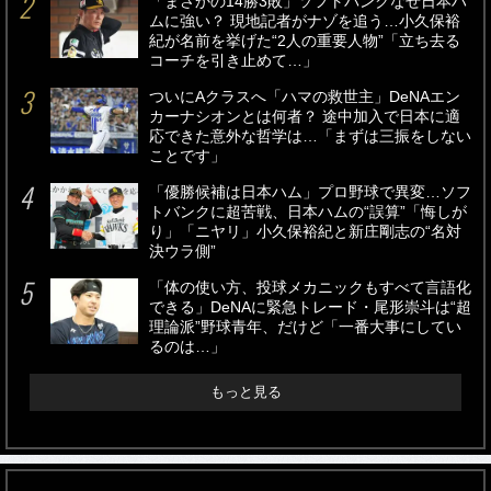
「まさかの14勝3敗」ソフトバンクなぜ日本ハ
ムに強い？ 現地記者がナゾを追う…小久保裕
紀が名前を挙げた“2人の重要人物”「立ち去る
コーチを引き止めて…」
ついにAクラスへ「ハマの救世主」DeNAエン
カーナシオンとは何者？ 途中加入で日本に適
応できた意外な哲学は…「まずは三振をしない
ことです」
「優勝候補は日本ハム」プロ野球で異変…ソフ
トバンクに超苦戦、日本ハムの“誤算”「悔しが
り」「ニヤリ」小久保裕紀と新庄剛志の“名対
決ウラ側”
「体の使い方、投球メカニックもすべて言語化
できる」DeNAに緊急トレード・尾形崇斗は“超
理論派”野球青年、だけど「一番大事にしてい
るのは…」
もっと見る