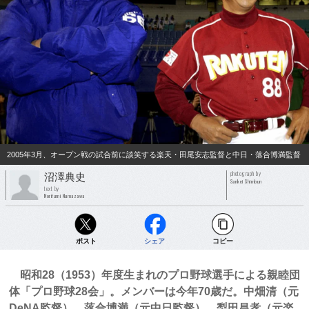
2005年3月、オープン戦の試合前に談笑する楽天・田尾安志監督と中日・落合博満監督
photograph by
沼澤典史
Sankei Shimbun
text by
Norifumi Numazawa
ポスト
シェア
コピー
昭和28（1953）年度生まれのプロ野球選手による親睦団
体「プロ野球28会」。メンバーは今年70歳だ。中畑清（元
DeNA監督）、落合博満（元中日監督）、梨田昌孝（元楽