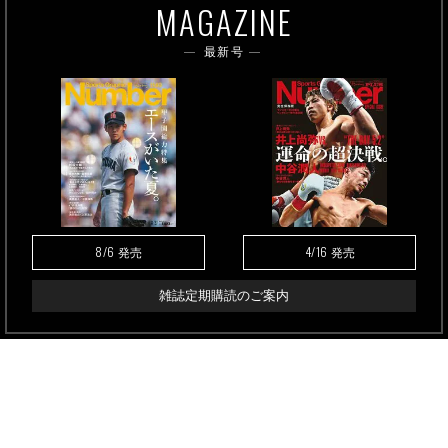
MAGAZINE
最新号
8/6
4/16
発売
発売
雑誌定期購読のご案内