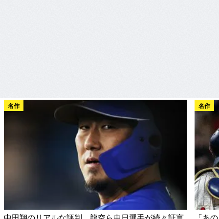
名作
名作
中田翔のリアルな評判…龍空ら中日選手が続々証言
「あの