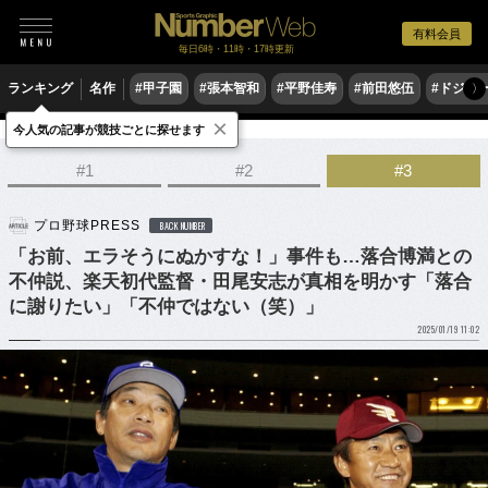
有料会員
毎日6時・11時・17時更新
ランキング
名作
#甲子園
#張本智和
#平野佳寿
#前田悠伍
#ドジャ
〉
×
今人気の記事が競技ごとに探せます
野球
プロ野球
#1
#2
#3
プロ野球PRESS
BACK NUMBER
「お前、エラそうにぬかすな！」事件も…落合博満との
不仲説、楽天初代監督・田尾安志が真相を明かす「落合
に謝りたい」「不仲ではない（笑）」
2025/01/19 11:02