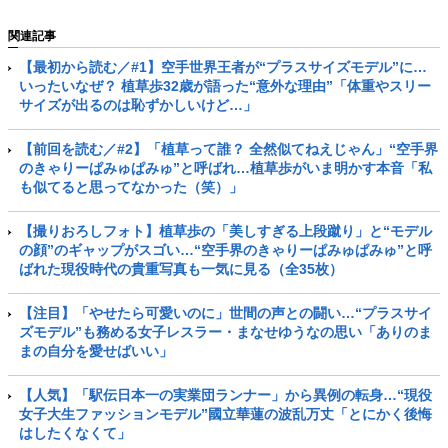
関連記事
【最初から読む／#1】空手世界王者が“プラスサイズモデル”に…
いったいなぜ？ 植草歩32歳が語った“意外な理由”「体重やスリー
サイズが出るのは恥ずかしいけど…」
【前回を読む／#2】「植草って誰？ 全然似てねえじゃん」“空手界
のきゃりーぱみゅぱみゅ”と呼ばれ…植草歩がいま明かす本音「私
も似てると思ってなかった（笑）」
【撮りおろしフォト】植草歩の「美しすぎる上段蹴り」と“モデル
の顔”のギャップがスゴい…“空手界のきゃりーぱみゅぱみゅ”と呼
ばれた現役時代の貴重写真も一気に見る（全35枚）
【注目】「やせたら可愛いのに」世間の声との闘い…“プラスサイ
ズモデル”も務める女子レスラー・まなせゆうなの思い「ありのま
まの自分を愛せばいい」
【人気】「駅伝日本一の実業団ランナー」から異例の転身…“現役
女子大生ファッションモデル”國立華蓮の波乱万丈「とにかく後悔
はしたくなくて」