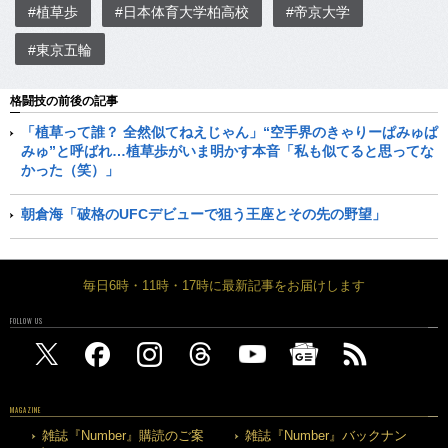
#植草歩
#日本体育大学柏高校
#帝京大学
#東京五輪
格闘技の前後の記事
「植草って誰？ 全然似てねえじゃん」“空手界のきゃりーぱみゅぱ
みゅ”と呼ばれ…植草歩がいま明かす本音「私も似てると思ってな
かった（笑）」
朝倉海「破格のUFCデビューで狙う王座とその先の野望」
毎日6時・11時・17時に最新記事をお届けします
FOLLOW US
MAGAZINE
雑誌『Number』購読のご案
雑誌『Number』バックナン