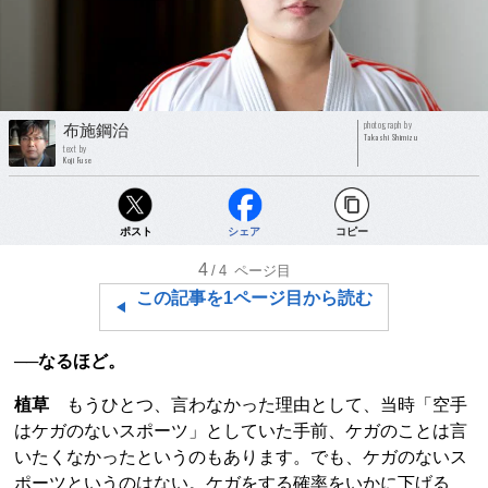
photograph by
布施鋼治
Takashi Shimizu
text by
Koji Fuse
ポスト
シェア
コピー
4
/4
ページ目
この記事を1ページ目から読む
──なるほど。
植草
もうひとつ、言わなかった理由として、当時「空手
はケガのないスポーツ」としていた手前、ケガのことは言
いたくなかったというのもあります。でも、ケガのないス
ポーツというのはない。ケガをする確率をいかに下げる