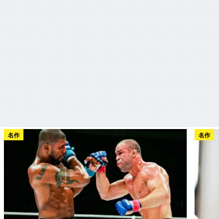
名作
名作