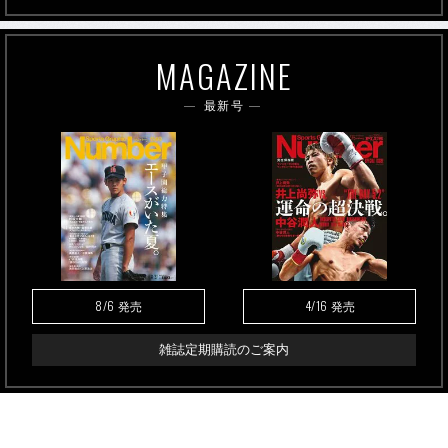
MAGAZINE
最新号
8/6
4/16
発売
発売
雑誌定期購読のご案内