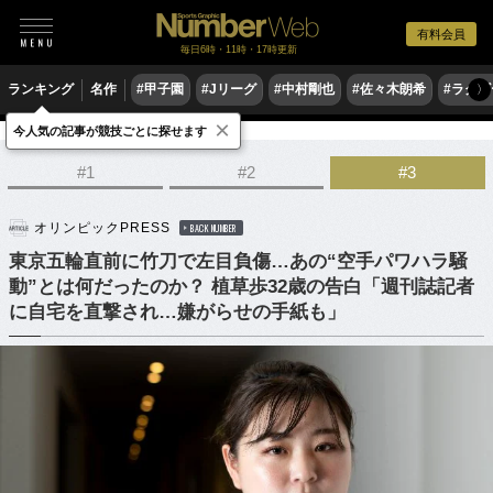
有料会員
毎日6時・11時・17時更新
ランキング
名作
#甲子園
#Jリーグ
#中村剛也
#佐々木朗希
#ラグ
〉
×
今人気の記事が競技ごとに探せます
格闘技
空手
#1
#2
#3
オリンピックPRESS
BACK NUMBER
東京五輪直前に竹刀で左目負傷…あの“空手パワハラ騒
動”とは何だったのか？ 植草歩32歳の告白「週刊誌記者
に自宅を直撃され…嫌がらせの手紙も」