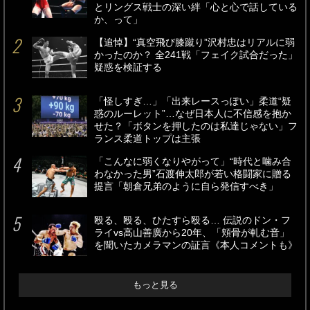
とリングス戦士の深い絆「心と心で話している
か、って」
【追悼】“真空飛び膝蹴り”沢村忠はリアルに弱
かったのか？ 全241戦「フェイク試合だった」
疑惑を検証する
「怪しすぎ…」「出来レースっぽい」柔道“疑
惑のルーレット”…なぜ日本人に不信感を抱か
せた？「ボタンを押したのは私達じゃない」フ
ランス柔道トップは主張
「こんなに弱くなりやがって」“時代と噛み合
わなかった男”石渡伸太郎が若い格闘家に贈る
提言「朝倉兄弟のように自ら発信すべき」
殴る、殴る、ひたすら殴る… 伝説のドン・フ
ライvs高山善廣から20年、「頬骨が軋む音」
を聞いたカメラマンの証言《本人コメントも》
もっと見る