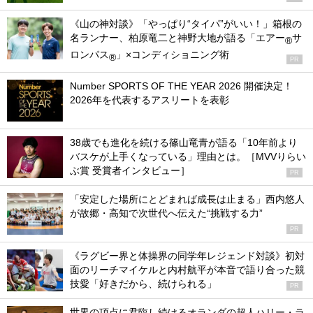
《山の神対談》「やっぱり“タイパ”がいい！」箱根の
名ランナー、柏原竜二と神野大地が語る「エアー
サ
®
ロンパス
」×コンディショニング術
®
PR
Number SPORTS OF THE YEAR 2026 開催決定！
2026年を代表するアスリートを表彰
38歳でも進化を続ける篠山竜青が語る「10年前より
バスケが上手くなっている」理由とは。［MVVりらい
ぶ賞 受賞者インタビュー］
PR
「安定した場所にとどまれば成長は止まる」西内悠人
が故郷・高知で次世代へ伝えた“挑戦する力”
PR
《ラグビー界と体操界の同学年レジェンド対談》初対
面のリーチマイケルと内村航平が本音で語り合った競
技愛「好きだから、続けられる」
PR
世界の頂点に君臨し続けるオランダの超人ハリー・ラ