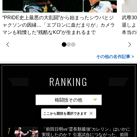
“PRIDE史上最悪の大乱闘”から始まったシウバとジ
武尊3
ャクソンの因縁…「エプロンに血だまりが」カメラ
退しよ
マンも戦慄した“残酷なKO”が生まれるまで
本当の
その他の名作記事 >
RANKING
格闘技その他
×
ここから競技を選択できます
最新
24時間
週間
「前田日明vs“霊長類最強”カレリン」はいかに
実現したのか？ 引退試合につながった、前田