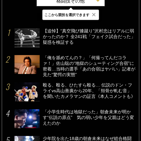
格闘技その他
×
ここから競技を選択できます
最新
24時間
週間
【追悼】“真空飛び膝蹴り”沢村忠はリアルに弱
かったのか？ 全241戦「フェイク試合だった」
疑惑を検証する
「俺を舐めてんの？」「何撮ってんだコラ
ァ！」佐山聡の“地獄のシューティング合宿”に
密着…当時の選手「あの合宿はヤバい」記者が
見た“驚愕の実態”
殴る、殴る、ひたすら殴る… 伝説のドン・フ
ライvs高山善廣から20年、「頬骨が軋む音」
を聞いたカメラマンの証言《本人コメントも》
「小学生時代は地獄だった」朝倉未来が明か
す“伝説の原点” 気の弱い少年を父親はどう変
えたのか
少年院を出た18歳の朝倉未来はなぜ総合格闘