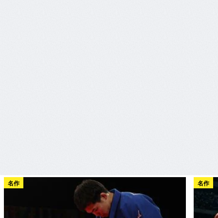
名作
名作