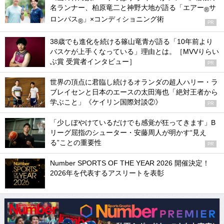
名ランナー、柏原竜二と神野大地が語る「エアー
サ
®
ロンパス
」×コンディショニング術
®
PR
38歳でも進化を続ける篠山竜青が語る「10年前より
バスケが上手くなっている」理由とは。［MVVりらい
ぶ賞 受賞者インタビュー］
PR
世界の頂点に君臨し続けるオランダの超人ハリー・ラ
ブレイセンと日本のエースの太田海也「絶対王者から
学ぶこと」《ケイリン国際対談②》
PR
「少しぼやけているだけでも感覚が狂ってきます」B
リーグ屈指のシューター・安藤周人が明かす“見え
る”ことの重要性
PR
Number SPORTS OF THE YEAR 2026 開催決定！
2026年を代表するアスリートを表彰