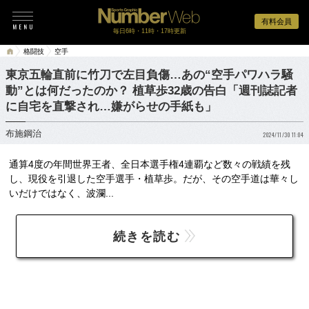
有料会員
毎日6時・11時・17時更新
格闘技
空手
東京五輪直前に竹刀で左目負傷…あの“空手パワハラ騒
動”とは何だったのか？ 植草歩32歳の告白「週刊誌記者
に自宅を直撃され…嫌がらせの手紙も」
布施鋼治
2024/11/30 11:04
通算4度の年間世界王者、全日本選手権4連覇など数々の戦績を残
し、現役を引退した空手選手・植草歩。だが、その空手道は華々し
いだけではなく、波瀾...
続きを読む