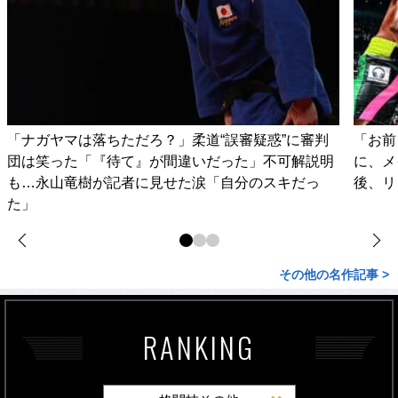
「ナガヤマは落ちただろ？」柔道“誤審疑惑”に審判
「お前
団は笑った「『待て』が間違いだった」不可解説明
に、メ
も…永山竜樹が記者に見せた涙「自分のスキだっ
後、リ
た」
その他の名作記事 >
RANKING