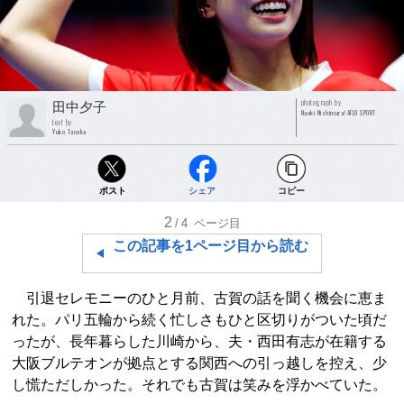
photograph by
田中夕子
Naoki Nishimura/AFLO SPORT
text by
Yuko Tanaka
ポスト
シェア
コピー
2
/4
ページ目
この記事を1ページ目から読む
引退セレモニーのひと月前、古賀の話を聞く機会に恵ま
れた。パリ五輪から続く忙しさもひと区切りがついた頃だ
ったが、長年暮らした川崎から、夫・西田有志が在籍する
大阪ブルテオンが拠点とする関西への引っ越しを控え、少
し慌ただしかった。それでも古賀は笑みを浮かべていた。