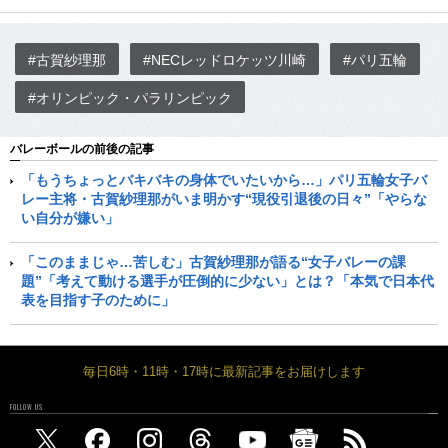
#古賀紗理那
#NECレッドロケッツ川崎
#パリ五輪
#オリンピック・パラリンピック
バレーボールの前後の記事
「もうちょっとバキバキの身体でいたいから…」パリ五輪女子バ
レー主将・古賀紗理那がいま明かす“現役引退後の日々”「やらな
い自分が嫌い」
「このままじゃ…苦しむ」古賀紗理那が語る“女子バレーの課
題”「考えて動ける選手が圧倒的に少ない」とは？「本気で日本代
表を目指す子のために」
毎日6時・11時・17時に最新記事をお届けします
FOLLOW US