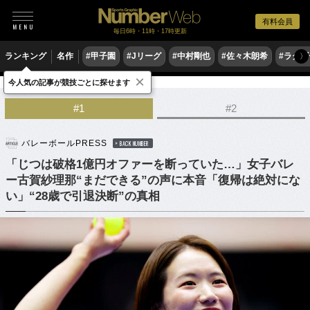
有料会員
毎日6時・11時・17時更新
ランキング
名作
#甲子園
#Jリーグ
#中村剛也
#佐々木朗希
#ラグ
〉
×
今人気の記事が競技ごとに探せます
バレーボール
SVリーグ
#1
#2
バレーボールPRESS
BACK NUMBER
「じつは破格1億円オファーを断っていた…」女子バレ
ー古賀紗理那“まだできる”の声に本音「復帰は絶対にな
い」“28歳で引退決断”の真相