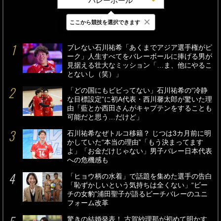
バレーボール
×
ここから競技を選択できます
最新
24時間
週間
ブレない石川祐希「あくまでアジア選手権がピ
ーク」人生すべてをバレーボールに捧げる男が
見据える壮大なミッション「…ま、他にやるこ
とないし（笑）」
「どの国にもビビってない」石川祐希の“冷静
な目標設定”に初A代表・西川馨太郎が驚いた理
由「藍とか西田さんがキャプテンをすることも
可能だと思う…だけど」
石川祐希なぜトルコ移籍？ じつは3カ月前に明
かしていた“本当の理由”「もう決まってます
よ」「お金だけじゃない」男子バレー日本代表
への危機感も
「ヒョウ柄の水着」で話題を集めた選手の告白
「恥ずかしいという気持ちは全くない」“ビー
チの女豹”浦田聖子が語るビーチバレーのユニ
フォーム改革
驚きの結婚発表！ 古賀紗理那が初めて明かす