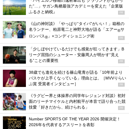
「バイエルン移籍の逸材輩出も“グラウンドがなかっ
た”…」サガン鳥栖最強アカデミーを変えた『企業版
ふるさと納税』
PR
《山の神対談》「やっぱり“タイパ”がいい！」箱根の
名ランナー、柏原竜二と神野大地が語る「エアー
サ
®
ロンパス
」×コンディショニング術
®
PR
「少しぼやけているだけでも感覚が狂ってきます」B
リーグ屈指のシューター・安藤周人が明かす“見え
る”ことの重要性
PR
38歳でも進化を続ける篠山竜青が語る「10年前より
バスケが上手くなっている」理由とは。［MVVりらい
ぶ賞 受賞者インタビュー］
PR
《ラグビー界と体操界の同学年レジェンド対談》初対
面のリーチマイケルと内村航平が本音で語り合った競
技愛「好きだから、続けられる」
PR
Number SPORTS OF THE YEAR 2026 開催決定！
2026年を代表するアスリートを表彰