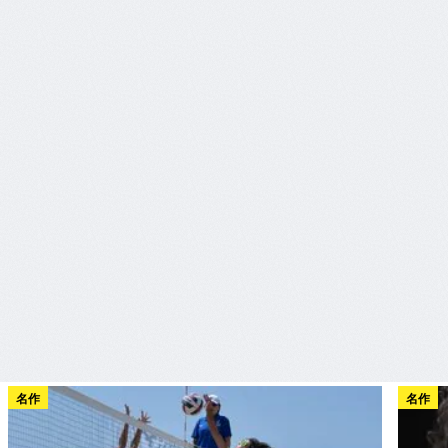
名作
名作