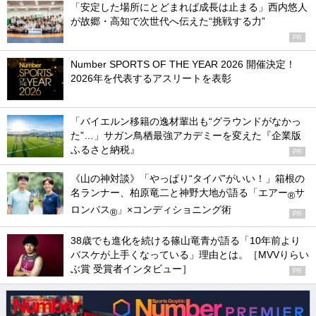
「安定した場所にとどまれば成長は止まる」西内悠人
が故郷・高知で次世代へ伝えた“挑戦する力”
PR
Number SPORTS OF THE YEAR 2026 開催決定！
2026年を代表するアスリートを表彰
「バイエルン移籍の逸材輩出も“グラウンドがなかっ
た”…」サガン鳥栖最強アカデミーを変えた『企業版
ふるさと納税』
PR
《山の神対談》「やっぱり“タイパ”がいい！」箱根の
名ランナー、柏原竜二と神野大地が語る「エアー
サ
®
ロンパス
」×コンディショニング術
®
PR
38歳でも進化を続ける篠山竜青が語る「10年前より
バスケが上手くなっている」理由とは。［MVVりらい
ぶ賞 受賞者インタビュー］
PR