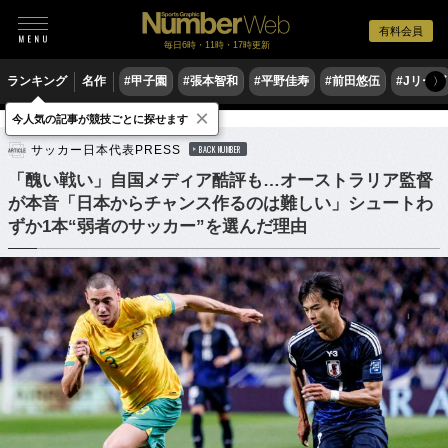
有料会員
毎日6時・11時・17時更新
ランキング
名作
#甲子園
#張本智和
#平野佳寿
#前田悠伍
#Jリーグ
〉
×
今人気の記事が競技ごとに探せます
サッカー
サッカー日本代表
サッカー日本代表PRESS
BACK NUMBER
「醜い戦い」自国メディア酷評も…オーストラリア監督
が本音「日本からチャンス作るのは難しい」シュートわ
ずか1本“弱者のサッカー”を選んだ理由