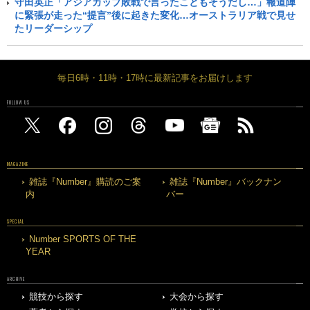
守田英正「アジアカップ敗戦で言ったこともそうだし…」報道陣
に緊張が走った“提言”後に起きた変化…オーストラリア戦で見せ
たリーダーシップ
毎日6時・11時・17時に最新記事をお届けします
FOLLOW US
MAGAZINE
雑誌『Number』購読のご案
雑誌『Number』バックナン
内
バー
SPECIAL
Number SPORTS OF THE
YEAR
ARCHIVE
競技から探す
大会から探す