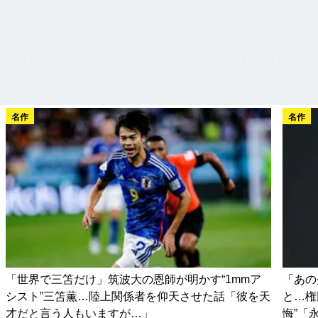
名作
名作
「世界で三笘だけ」筑波大の恩師が明かす“1mmア
「あの
シスト”三笘薫…陸上関係者を仰天させた話「彼を天
と…権
才だと言う人もいますが…」
悔”「