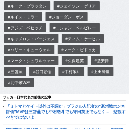
#ルーク・ブラッタン
#ジェイソン・ゲリア
#ルイス・ミラー
#ジョーダン・ボス
#アジズ・ベヒッチ
#ニシャン・ベルピレー
#キャメロン・バージェス
#ティム・ケーヒル
#ハリー・キューウェル
#マーク・ビドゥカ
#マーク・シュワルツァー
#久保建英
#堂安律
#三笘薫
#谷口彰悟
#中村敬斗
#上田綺世
#北中米W杯
サッカー日本代表の前後の記事
「ミトマとケイト以外は不調だ」ブラジル人記者の“豪州戦ホンネ
評価”MVPは三笘薫でも中村敬斗でも守田英正でもなく…「悲観す
べきではないよ」