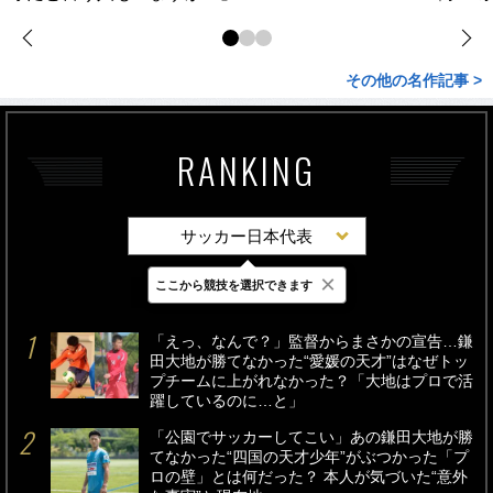
その他の名作記事 >
RANKING
サッカー日本代表
×
ここから競技を選択できます
最新
24時間
週間
「えっ、なんで？」監督からまさかの宣告…鎌
田大地が勝てなかった“愛媛の天才”はなぜトッ
プチームに上がれなかった？「大地はプロで活
躍しているのに…と」
「公園でサッカーしてこい」あの鎌田大地が勝
てなかった“四国の天才少年”がぶつかった「プ
ロの壁」とは何だった？ 本人が気づいた“意外