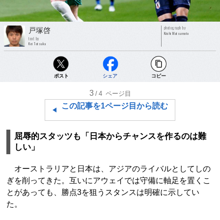
photograph by
戸塚啓
Kiichi Matsumoto
text by
Kei Totsuka
ポスト
シェア
コピー
3
/4
ページ目
この記事を1ページ目から読む
屈辱的スタッツも「日本からチャンスを作るのは難
しい」
オーストラリアと日本は、アジアのライバルとしてしの
ぎを削ってきた。互いにアウェイでは守備に軸足を置くこ
とがあっても、勝点3を狙うスタンスは明確に示してい
た。