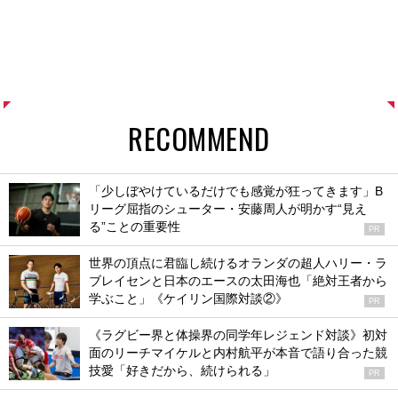
RECOMMEND
「少しぼやけているだけでも感覚が狂ってきます」B
リーグ屈指のシューター・安藤周人が明かす“見え
る”ことの重要性
PR
世界の頂点に君臨し続けるオランダの超人ハリー・ラ
ブレイセンと日本のエースの太田海也「絶対王者から
学ぶこと」《ケイリン国際対談②》
PR
《ラグビー界と体操界の同学年レジェンド対談》初対
面のリーチマイケルと内村航平が本音で語り合った競
技愛「好きだから、続けられる」
PR