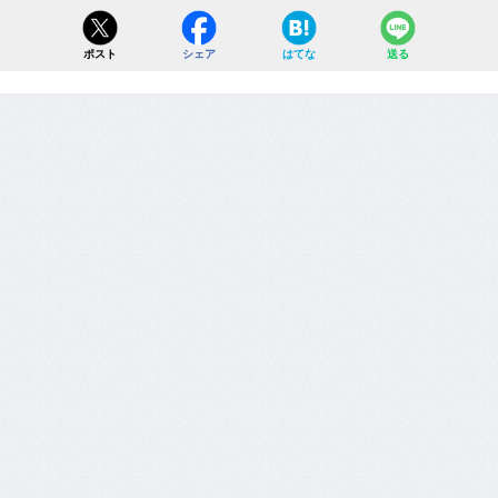
ポスト
シェア
はてな
送る