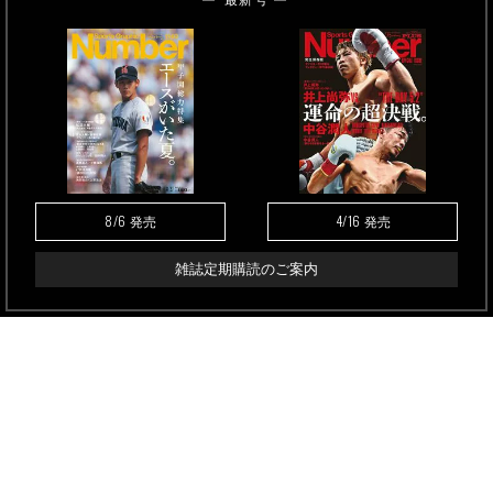
最新号
8/6
4/16
発売
発売
雑誌定期購読のご案内