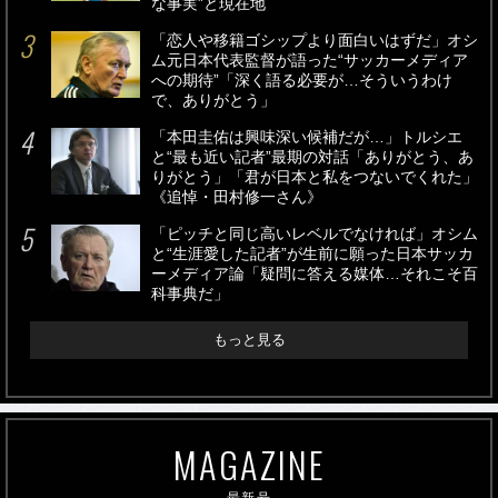
な事実”と現在地
「恋人や移籍ゴシップより面白いはずだ」オシ
ム元日本代表監督が語った“サッカーメディア
への期待”「深く語る必要が…そういうわけ
で、ありがとう」
「本田圭佑は興味深い候補だが…」トルシエ
と“最も近い記者”最期の対話「ありがとう、あ
りがとう」「君が日本と私をつないでくれた」
《追悼・田村修一さん》
「ピッチと同じ高いレベルでなければ」オシム
と“生涯愛した記者”が生前に願った日本サッカ
ーメディア論「疑問に答える媒体…それこそ百
科事典だ」
もっと見る
MAGAZINE