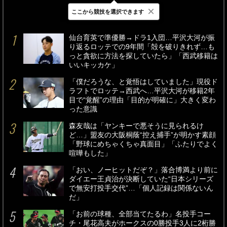
×
ここから競技を選択できます
最新
24時間
週間
仙台育英で準優勝→ドラ1入団…平沢大河が振
り返るロッテでの9年間「殻を破りきれず…も
っと貪欲に方法を探していたら」「西武移籍は
いいキッカケ」
「僕だろうな、と覚悟はしていました」現役ド
ラフトでロッテ→西武へ…平沢大河が移籍2年
目で“覚醒”の理由「目的が明確に」大きく変わ
った意識
森友哉は「ヤンキーで悪そうに見られるけ
ど…」盟友の大阪桐蔭“控え捕手”が明かす素顔
「野球にめちゃくちゃ真面目」「ふたりでよく
喧嘩もした」
「おい、ノーヒットだぞ？」落合博満より前に
ダイエー王貞治が決断していた“日本シリーズ
で無安打投手交代”…「個人記録は関係ないん
だ」
「お前の球種、全部当てたるわ」名投手コー
チ・尾花高夫がホークスの0勝投手3人に2桁勝