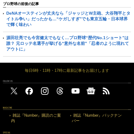
プロ野球の前後の記事
DeNAオースティンが丈夫なら「ジャッジとW主砲、大谷翔平とタ
イトル争い」だったかも…“ケガしすぎ”でも東京五輪・日本球界
で輝く味わい
源田壮亮でも今宮健太でもなく…プロ野球“歴代No.1ショート”は
誰？ 元ロッテ名選手が挙げる“意外な名前”「忍者のように現れて
アウトに」
毎日6時・11時・17時に最新記事をお届けします
FOLLOW US
MAGAZINE
雑誌『Number』購読のご案
雑誌『Number』バックナン
内
バー
SPECIAL