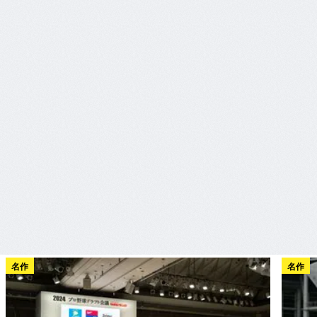
名作
名作