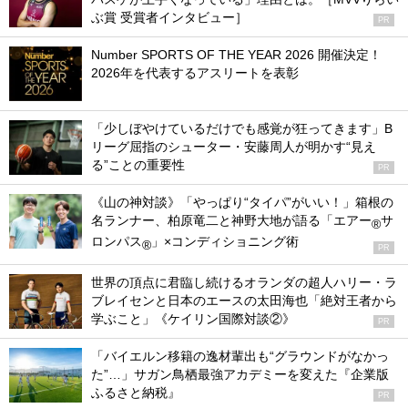
ぶ賞 受賞者インタビュー］
PR
Number SPORTS OF THE YEAR 2026 開催決定！
2026年を代表するアスリートを表彰
「少しぼやけているだけでも感覚が狂ってきます」B
リーグ屈指のシューター・安藤周人が明かす“見え
る”ことの重要性
PR
《山の神対談》「やっぱり“タイパ”がいい！」箱根の
名ランナー、柏原竜二と神野大地が語る「エアー
サ
®
ロンパス
」×コンディショニング術
®
PR
世界の頂点に君臨し続けるオランダの超人ハリー・ラ
ブレイセンと日本のエースの太田海也「絶対王者から
学ぶこと」《ケイリン国際対談②》
PR
「バイエルン移籍の逸材輩出も“グラウンドがなかっ
た”…」サガン鳥栖最強アカデミーを変えた『企業版
ふるさと納税』
PR