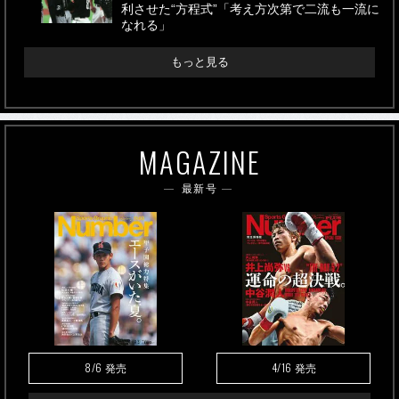
利させた“方程式”「考え方次第で二流も一流に
なれる」
もっと見る
MAGAZINE
最新号
8/6
4/16
発売
発売