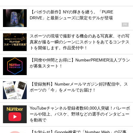
【バボラの新作】NYの輝きを纏う。「PURE
DRIVE」と最新シューズに限定モデルが登場
PR
スポーツの現場で撮影する機会のある写真家、その写
真家が撮る一瞬のシーンにスポットをあてるコンテス
トを開催します。作品受付中！
【同僚や仲間とお得に】NumberPREMIER法人プラン
が募集スタート！
【登録無料】Numberメールマガジン好評配信中。ス
ポーツの「今」をメールでお届け！
YouTubeチャンネル登録者数60,000人突破！バレーボ
ールや陸上、バスケ、野球などの選手のインタビュー
を動画で
【お知らせ】Google検索で「Number Web」の記事