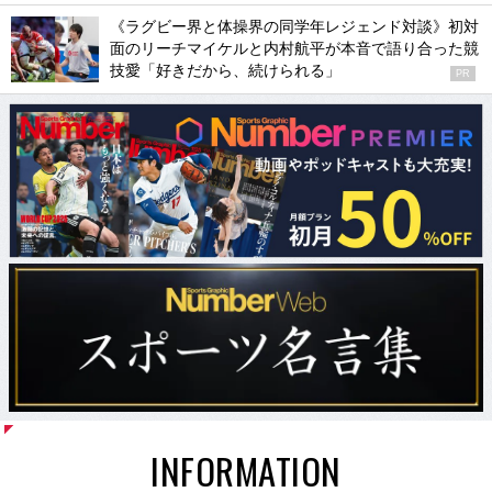
《ラグビー界と体操界の同学年レジェンド対談》初対
面のリーチマイケルと内村航平が本音で語り合った競
技愛「好きだから、続けられる」
PR
INFORMATION