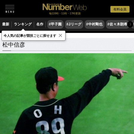
有料会員
毎日6時・11時・17時更新
最新
ランキング
名作
#甲子園
#Jリーグ
#中村剛也
#佐々木朗希
〉
×
今人気の記事が競技ごとに探せます
松中信彦
関連記事
松中信彦