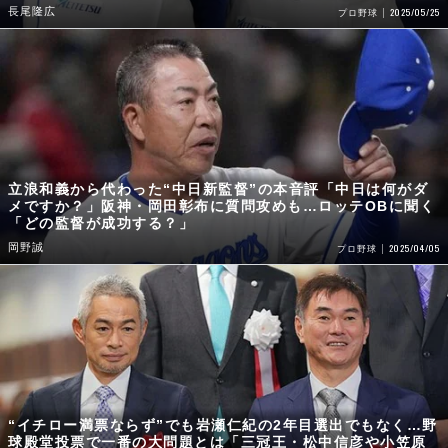
長尾隆広
2025/05/25
プロ野球
立浪和義から代わった“中日新監督”の本音評「中日は何がダ
メですか？」阪神・岡田彰布に質問攻めも…ロッテOBに聞く
「どの監督が成功する？」
岡野誠
2025/04/05
プロ野球
“イチロー満票ならず”でも岩瀬仁紀の2年目選出でもなく…野
球殿堂投票で一番の大問題とは「三冠王・松中信彦や小笠原