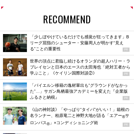
RECOMMEND
「少しぼやけているだけでも感覚が狂ってきます」B
リーグ屈指のシューター・安藤周人が明かす“見え
る”ことの重要性
PR
世界の頂点に君臨し続けるオランダの超人ハリー・ラ
ブレイセンと日本のエースの太田海也「絶対王者から
学ぶこと」《ケイリン国際対談②》
PR
「バイエルン移籍の逸材輩出も“グラウンドがなかっ
た”…」サガン鳥栖最強アカデミーを変えた『企業版
ふるさと納税』
PR
《山の神対談》「やっぱり“タイパ”がいい！」箱根の
名ランナー、柏原竜二と神野大地が語る「エアー
サ
®
ロンパス
」×コンディショニング術
®
PR