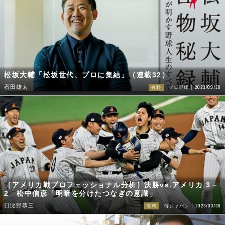
松坂大輔「松坂世代、プロに集結」（連載32）
2023/09/20
石田雄太
有料
プロ野球
［アメリカ戦プロフェッショナル分析］決勝vs.アメリカ 3－
2 松中信彦「明暗を分けたつなぎの意識」
2023/03/30
日比野恭三
有料
侍ジャパン