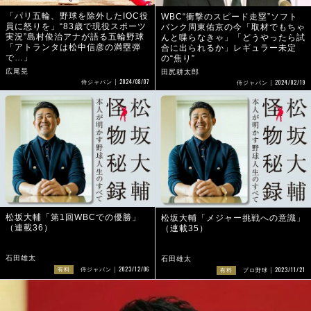
「パリ五輪、野球を除外したIOC役
WBC“衝撃のスピード走塁”ソフト
員に怒りを」“83歳で現役スポーツ
バンク周東佑京の今「取材でもちゃ
実況”島村俊治アナが語る五輪野球
んと喋らなきゃ」「どうやったら試
「アトランタは松中信彦の満塁弾
合に出られるか」レギュラー未定
で…」
の“焦り”
広尾晃
田尻耕太郎
2024/08/07
2024/02/19
侍ジャパン
侍ジャパン
松坂大輔「第1回WBCでの優勝」
松坂大輔「メジャー挑戦への意識」
（連載36）
（連載35）
石田雄太
石田雄太
2023/12/06
2023/11/21
有料
侍ジャパン
有料
プロ野球