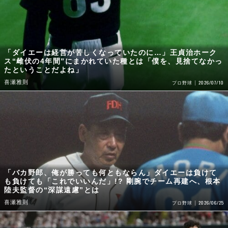
「ダイエーは経営が苦しくなっていたのに…」王貞治ホーク
ス“雌伏の4年間”にまかれていた種とは「僕を、見捨てなかっ
たということだよね」
喜瀬雅則
2026/07/10
プロ野球
「バカ野郎、俺が勝っても何ともならん」ダイエーは負けて
も負けても「これでいいんだ」!? 剛腕でチーム再建へ、根本
陸夫監督の“深謀遠慮”とは
喜瀬雅則
2026/06/25
プロ野球