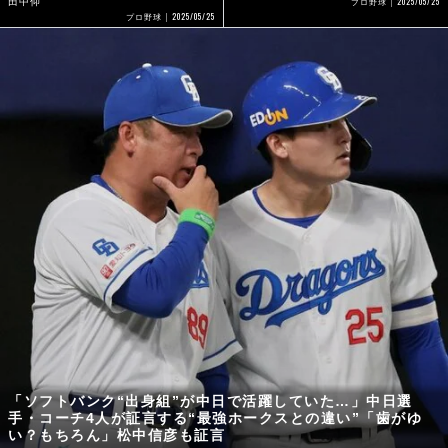
2025/05/25
田中仰
プロ野球
2025/05/25
プロ野球
「ソフトバンク“出身組”が中日で活躍していた…」中日選
手・コーチ4人が証言する“最強ホークスとの違い”「歯がゆ
い？もちろん」松中信彦も証言