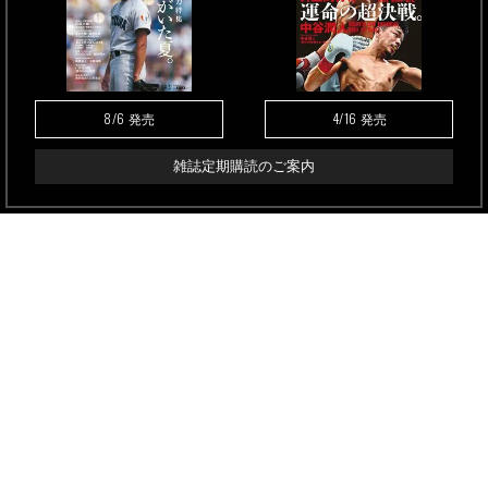
8/6
4/16
発売
発売
雑誌定期購読のご案内