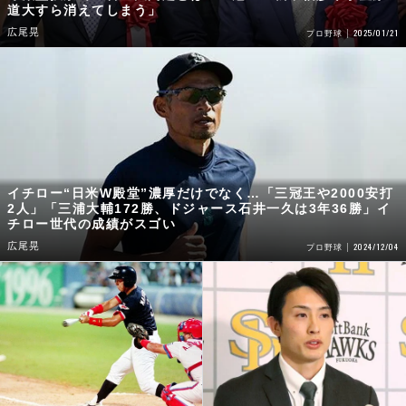
道大すら消えてしまう」
広尾晃
2025/01/21
プロ野球
イチロー“日米W殿堂”濃厚だけでなく…「三冠王や2000安打
2人」「三浦大輔172勝、ドジャース石井一久は3年36勝」イ
チロー世代の成績がスゴい
広尾晃
2024/12/04
プロ野球