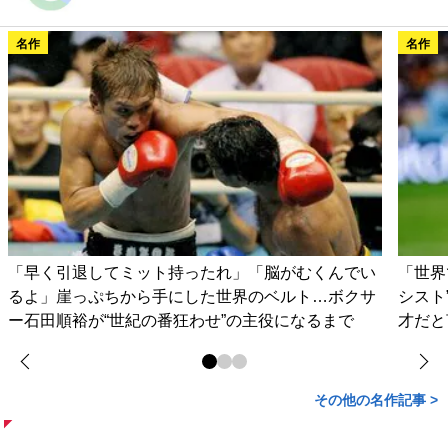
名作
名作
「早く引退してミット持ったれ」「脳がむくんでい
「世界
るよ」崖っぷちから手にした世界のベルト…ボクサ
シスト
ー石田順裕が“世紀の番狂わせ”の主役になるまで
才だと
その他の名作記事 >