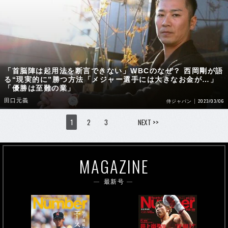
「首脳陣は起用法を断言できない」WBCのなぜ？ 西岡剛が語
る“現実的に”勝つ方法「メジャー選手には大きなお金が…」
「優勝は至難の業」
田口元義
2023/03/06
侍ジャパン
1
2
3
NEXT >>
MAGAZINE
最新号