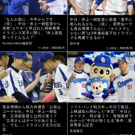
「なんか急に…今年からです
中日・井上一樹監督に密着「選手に
（笑）」中日・井上一樹監督から
怒られるかも…（笑）」星野仙一で
突然“ユウキ”と呼ばれた岡林勇希…
も落合博満でもない…“カリスマじ
ドラゴンズ若手に聞く、“井上新監
ゃない男”は3年連続最下位ドラゴン
督ってどんな人？”
ズを再建できるか？
NumberWeb編集部
田中仰
2025/05/31
2025/05/25
プロ野球
プロ野球
落合博満から戦力外通告「お前は
ソフトバンク戦力外→中日で復活…
コーチやれ」中日・井上一樹監
上林誠知ら明かした“本音”「中日と
督、立浪前監督とは何が違う？
ホークス、何が違う？」現地取材で
「立浪さんはオーラがありまし
わかった“中日が強くなる”条件…涌
た。でも…」ドラゴンズ主力が証
井秀章も証言
言
長尾隆広