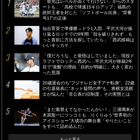
「聖光はレベルが高くて行けない」からのスタ
ートも…「高校で球速15キロアップ」福島の
絶対王者を封じた「ソフトボール出身」“背番
号17”の正体
仙台育英で準優勝→ドラ1入団…平沢大河が振
り返るロッテでの9年間「殻を破りきれず…も
っと貪欲に方法を探していたら」「西武移籍は
いいキッカケ」
「僕だろうな、と覚悟はしていました」現役ド
ラフトでロッテ→西武へ…平沢大河が移籍2年
目で“覚醒”の理由「目的が明確に」大きく変わ
った意識
20歳退会のち“フジテレビ女子アナ転身”、22歳
の引退発表に“ネット疑問の声”も…将棋女流棋
士が悩んだ「非公表の旧制度」その実態とは
「まだ着替えてなかったんかい！」三浦璃来が
木原龍一にツッコミも…りくりゅう“世界初の
アイスショー”大成功の舞台裏「やりたいこと
をすべて詰め込んだ」
もっと見る