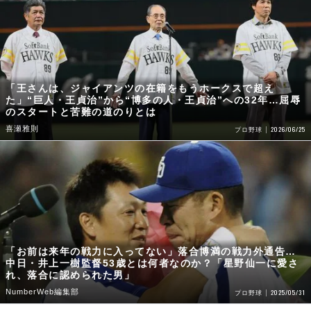
「王さんは、ジャイアンツの在籍をもうホークスで超え
た」“巨人・王貞治”から“博多の人・王貞治”への32年…屈辱
のスタートと苦難の道のりとは
喜瀬雅則
2026/06/25
プロ野球
「お前は来年の戦力に入ってない」落合博満の戦力外通告…
中日・井上一樹監督53歳とは何者なのか？「星野仙一に愛さ
れ、落合に認められた男」
NumberWeb編集部
2025/05/31
プロ野球