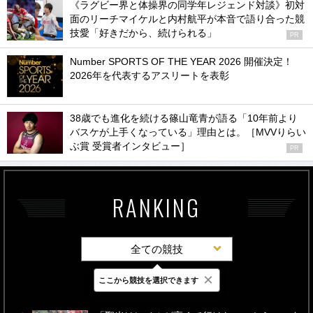
《ラグビー界と体操界の同学年レジェンド対談》初対
面のリーチマイケルと内村航平が本音で語り合った競
技愛「好きだから、続けられる」
PR
Number SPORTS OF THE YEAR 2026 開催決定！
2026年を代表するアスリートを表彰
38歳でも進化を続ける篠山竜青が語る「10年前より
バスケが上手くなっている」理由とは。［MVVりらい
ぶ賞 受賞者インタビュー］
PR
RANKING
全ての競技
×
ここから競技を選択できます
最新
24時間
週間