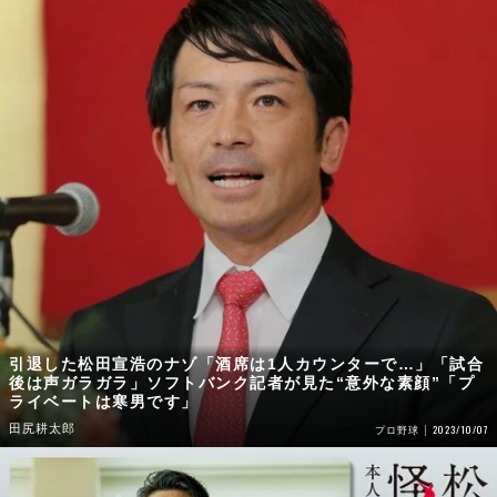
引退した松田宣浩のナゾ「酒席は1人カウンターで…」「試合
後は声ガラガラ」ソフトバンク記者が見た“意外な素顔”「プ
ライベートは寒男です」
田尻耕太郎
2023/10/07
プロ野球