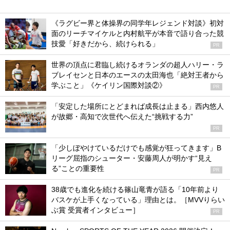
《ラグビー界と体操界の同学年レジェンド対談》初対
面のリーチマイケルと内村航平が本音で語り合った競
技愛「好きだから、続けられる」
PR
世界の頂点に君臨し続けるオランダの超人ハリー・ラ
ブレイセンと日本のエースの太田海也「絶対王者から
学ぶこと」《ケイリン国際対談②》
PR
「安定した場所にとどまれば成長は止まる」西内悠人
が故郷・高知で次世代へ伝えた“挑戦する力”
PR
「少しぼやけているだけでも感覚が狂ってきます」B
リーグ屈指のシューター・安藤周人が明かす“見え
る”ことの重要性
PR
38歳でも進化を続ける篠山竜青が語る「10年前より
バスケが上手くなっている」理由とは。［MVVりらい
ぶ賞 受賞者インタビュー］
PR