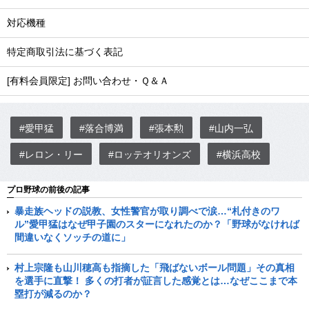
対応機種
特定商取引法に基づく表記
[有料会員限定] お問い合わせ・Ｑ＆Ａ
#愛甲猛
#落合博満
#張本勲
#山内一弘
#レロン・リー
#ロッテオリオンズ
#横浜高校
プロ野球の前後の記事
暴走族ヘッドの説教、女性警官が取り調べで涙…“札付きのワ
ル”愛甲猛はなぜ甲子園のスターになれたのか？「野球がなければ
間違いなくソッチの道に」
村上宗隆も山川穂高も指摘した「飛ばないボール問題」その真相
を選手に直撃！ 多くの打者が証言した感覚とは…なぜここまで本
塁打が減るのか？