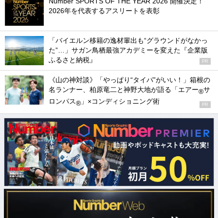
Number SPORTS OF THE YEAR 2026 開催決定！
2026年を代表するアスリートを表彰
「バイエルン移籍の逸材輩出も“グラウンドがなかっ
た”…」サガン鳥栖最強アカデミーを変えた『企業版
ふるさと納税』
PR
《山の神対談》「やっぱり“タイパ”がいい！」箱根の
名ランナー、柏原竜二と神野大地が語る「エアー
サ
®
ロンパス
」×コンディショニング術
®
PR