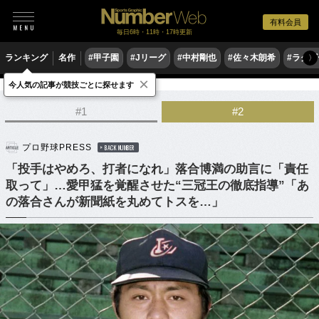
有料会員
毎日6時・11時・17時更新
ランキング
名作
#甲子園
#Jリーグ
#中村剛也
#佐々木朗希
#ラグ
〉
×
今人気の記事が競技ごとに探せます
野球
プロ野球
#1
#2
プロ野球PRESS
BACK NUMBER
「投手はやめろ、打者になれ」落合博満の助言に「責任
取って」…愛甲猛を覚醒させた“三冠王の徹底指導”「あ
の落合さんが新聞紙を丸めてトスを…」