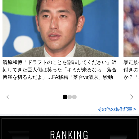
清原和博「ドラフトのことを謝罪してください」遅
暴走族
刻してきた巨人側は笑った「キミが来るなら、落合
付きの
博満を切るんだよ」…FA移籍「落合vs清原」騒動
か？「
その他の名作記事 >
RANKING