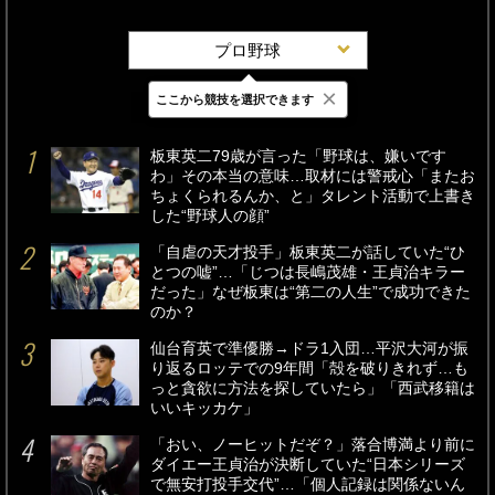
プロ野球
×
ここから競技を選択できます
最新
24時間
週間
板東英二79歳が言った「野球は、嫌いです
わ」その本当の意味…取材には警戒心「またお
ちょくられるんか、と」タレント活動で上書き
した“野球人の顔”
「自虐の天才投手」板東英二が話していた“ひ
とつの嘘”…「じつは長嶋茂雄・王貞治キラー
だった」なぜ板東は“第二の人生”で成功できた
のか？
仙台育英で準優勝→ドラ1入団…平沢大河が振
り返るロッテでの9年間「殻を破りきれず…も
っと貪欲に方法を探していたら」「西武移籍は
いいキッカケ」
「おい、ノーヒットだぞ？」落合博満より前に
ダイエー王貞治が決断していた“日本シリーズ
で無安打投手交代”…「個人記録は関係ないん