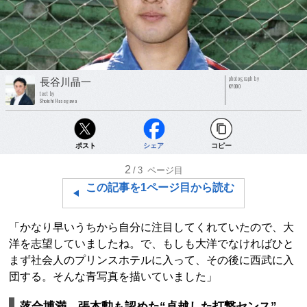
photograph by
長谷川晶一
KYODO
text by
Shoichi Hasegawa
ポスト
シェア
コピー
2
/3
ページ目
この記事を1ページ目から読む
「かなり早いうちから自分に注目してくれていたので、大
洋を志望していましたね。で、もしも大洋でなければひと
まず社会人のプリンスホテルに入って、その後に西武に入
団する。そんな青写真を描いていました」
落合博満、張本勲も認めた“卓越した打撃センス”