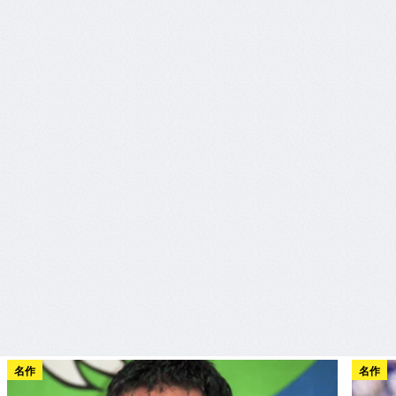
名作
名作