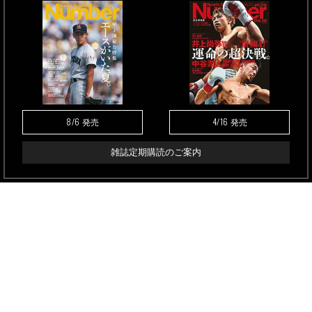
8/6
4/16
発売
発売
雑誌定期購読のご案内