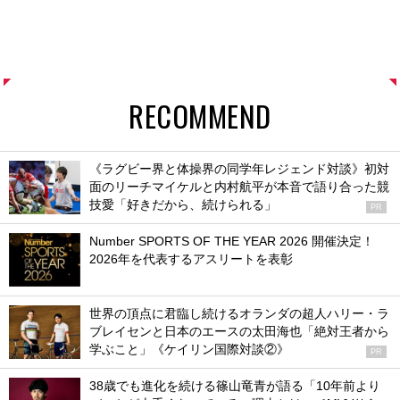
RECOMMEND
《ラグビー界と体操界の同学年レジェンド対談》初対
面のリーチマイケルと内村航平が本音で語り合った競
技愛「好きだから、続けられる」
PR
Number SPORTS OF THE YEAR 2026 開催決定！
2026年を代表するアスリートを表彰
世界の頂点に君臨し続けるオランダの超人ハリー・ラ
ブレイセンと日本のエースの太田海也「絶対王者から
学ぶこと」《ケイリン国際対談②》
PR
38歳でも進化を続ける篠山竜青が語る「10年前より