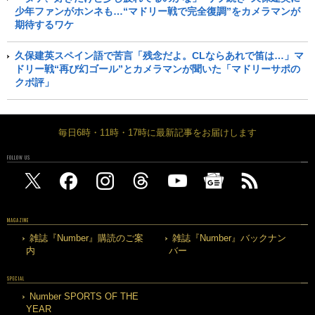
少年ファンがホンネも…“マドリー戦で完全復調”をカメラマンが
期待するワケ
久保建英スペイン語で苦言「残念だよ。CLならあれで笛は…」マ
ドリー戦“再び幻ゴール”とカメラマンが聞いた「マドリーサポの
クボ評」
毎日6時・11時・17時に最新記事をお届けします
FOLLOW US
MAGAZINE
雑誌『Number』購読のご案
雑誌『Number』バックナン
内
バー
SPECIAL
Number SPORTS OF THE
YEAR