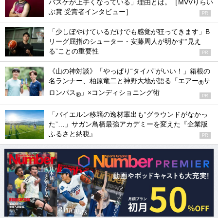
バスケが上手くなっている」理由とは。［MVVりらい
ぶ賞 受賞者インタビュー］
PR
「少しぼやけているだけでも感覚が狂ってきます」B
リーグ屈指のシューター・安藤周人が明かす“見え
る”ことの重要性
PR
《山の神対談》「やっぱり“タイパ”がいい！」箱根の
名ランナー、柏原竜二と神野大地が語る「エアー
サ
®
ロンパス
」×コンディショニング術
®
PR
「バイエルン移籍の逸材輩出も“グラウンドがなかっ
た”…」サガン鳥栖最強アカデミーを変えた『企業版
ふるさと納税』
PR