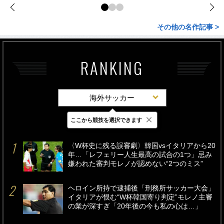
その他の名作記事 >
RANKING
海外サッカー
×
ここから競技を選択できます
最新
24時間
週間
〈W杯史に残る誤審劇〉韓国vsイタリアから20
年…「レフェリー人生最高の試合の1つ」忌み
嫌われた審判モレノが認めない“2つのミス”
ヘロイン所持で逮捕後「刑務所サッカー大会」
イタリアが恨む“W杯韓国寄り判定”モレノ主審
の業が深すぎ「20年後の今も私の心は…」