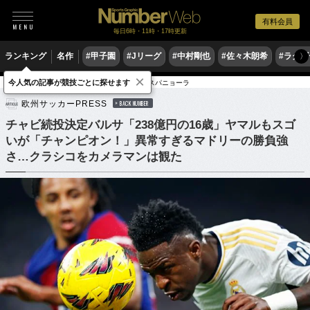
有料会員
毎日6時・11時・17時更新
ランキング
名作
#甲子園
#Jリーグ
#中村剛也
#佐々木朗希
#ラグ
〉
×
今人気の記事が競技ごとに探せます
サッカー
海外サッカー
リーガ・エスパニョーラ
欧州サッカーPRESS
BACK NUMBER
チャビ続投決定バルサ「238億円の16歳」ヤマルもスゴ
いが「チャンピオン！」異常すぎるマドリーの勝負強
さ…クラシコをカメラマンは観た