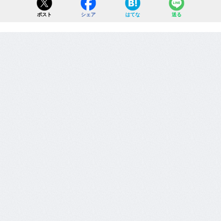
ポスト
シェア
はてな
送る