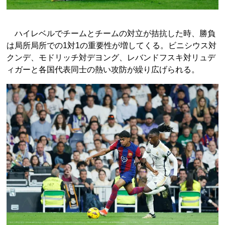
ハイレベルでチームとチームの対立が拮抗した時、勝負
は局所局所での1対1の重要性が増してくる。ビニシウス対
クンデ、モドリッチ対デヨング、レバンドフスキ対リュデ
ィガーと各国代表同士の熱い攻防が繰り広げられる。