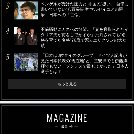
ベンゲルが受けた圧力と“非国民”扱い… 自伝に
書いていない“八百長事件”マルセイユとの闘
争、日本への「亡命」
不倫騒動にカネへの欲望…「妻を寝取られたイ
タリア夫が何をしでかすか」批判されても“名
将を育てた名将”76歳で死去エリクソンの大功
績
「日本は8位タイのグループ」ドイツ人記者が
見た日本代表の“現在地”と、堂安律でも伊藤洋
輝でもない「ブンデスで最もよかった」日本人
選手とは？
もっと見る
MAGAZINE
最新号