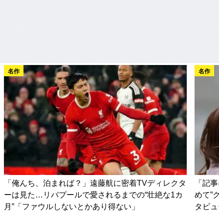
名作
名作
「俺んち、泊まれば？」遠藤航に密着TVディレクタ
「記事
ーは見た…リバプールで愛されるまでの“壮絶な1カ
めて”
月”「ファウルしないとかあり得ない」
タビュ