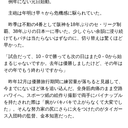
例年にない元日始動。
主砲は年明け早々から危機感に駆られていた。
昨季は不動の4番として阪神を18年ぶりのセ・リーグ制
覇、38年ぶりの日本一に導いた。少しぐらい余韻に浸り続
けてもバチは当たらないはずなのに、切り替えは驚くほど
早かった。
「試合だって、10－0で勝っても次の日はまた0－0から始
まるじゃないですか。去年は優勝しましたけど、その年は
その年でもう終わりですから」
昨年12月は優勝旅行期間に練習量が落ちると見越して、
今までにないほど体を追い込んだ。全身筋肉痛のまま空路
ハワイへ。スポーツ紙の絵作り撮影で両手にパイナップル
を持たされた際は「腕がバキバキで上がらなくて大変でし
た」。そんな努力家の尻にさらに火をつけたのがタイガー
ス入団時の監督、金本知憲だった。