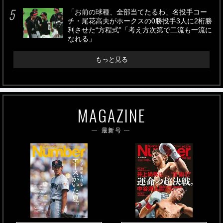
「お前の球種、全部当てたるわ」名投手コー
チ・尾花高夫がホークスの0勝投手3人に2桁勝
利させた“方程式”「考え方次第で二流も一流に
なれる」
もっと見る
MAGAZINE
最新号