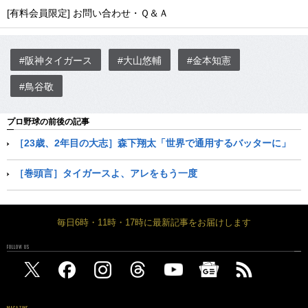
[有料会員限定] お問い合わせ・Ｑ＆Ａ
#阪神タイガース
#大山悠輔
#金本知憲
#鳥谷敬
プロ野球の前後の記事
［23歳、2年目の大志］森下翔太「世界で通用するバッターに」
［巻頭言］タイガースよ、アレをもう一度
毎日6時・11時・17時に最新記事をお届けします
FOLLOW US
MAGAZINE