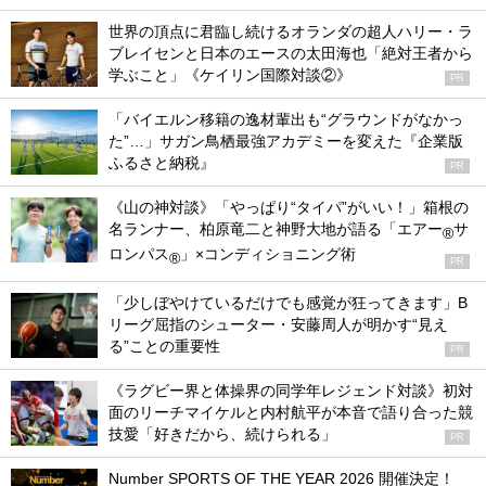
世界の頂点に君臨し続けるオランダの超人ハリー・ラ
ブレイセンと日本のエースの太田海也「絶対王者から
学ぶこと」《ケイリン国際対談②》
PR
「バイエルン移籍の逸材輩出も“グラウンドがなかっ
た”…」サガン鳥栖最強アカデミーを変えた『企業版
ふるさと納税』
PR
《山の神対談》「やっぱり“タイパ”がいい！」箱根の
名ランナー、柏原竜二と神野大地が語る「エアー
サ
®
ロンパス
」×コンディショニング術
®
PR
「少しぼやけているだけでも感覚が狂ってきます」B
リーグ屈指のシューター・安藤周人が明かす“見え
る”ことの重要性
PR
《ラグビー界と体操界の同学年レジェンド対談》初対
面のリーチマイケルと内村航平が本音で語り合った競
技愛「好きだから、続けられる」
PR
Number SPORTS OF THE YEAR 2026 開催決定！