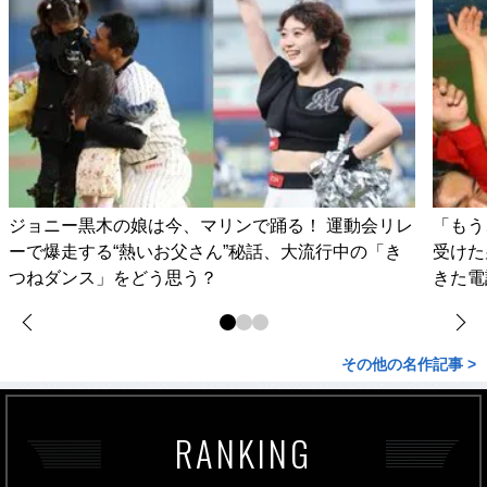
ジョニー黒木の娘は今、マリンで踊る！ 運動会リレ
「もう
ーで爆走する“熱いお父さん”秘話、大流行中の「き
受けた
つねダンス」をどう思う？
きた電
その他の名作記事 >
RANKING