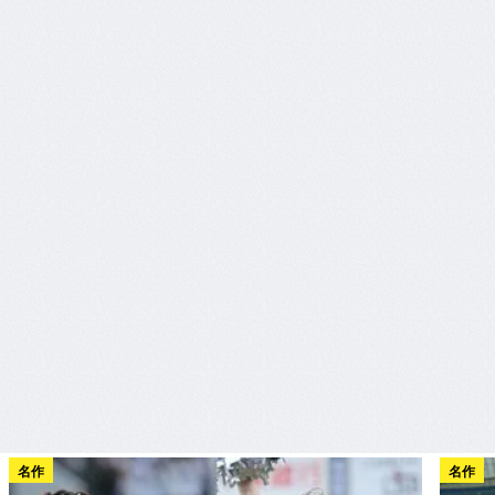
名作
名作