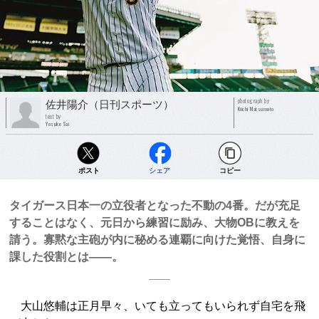
photograph by
佐井陽介（日刊スポーツ）
Kiichi Matsumoto
text by
Yosuke Sai
ポスト
シェア
コピー
タイガース日本一の立役者となった不動の4番。だが充足
することはなく、元日から練習に励み、大物OBに教えを
請う。寡黙な主砲が内に秘める連覇に向けた覚悟、自身に
課した役割とは――。
大山悠輔は正月早々、いても立ってもいられず自宅を飛