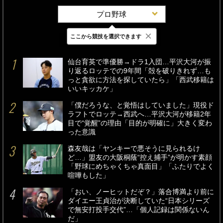
プロ野球
×
ここから競技を選択できます
最新
24時間
週間
仙台育英で準優勝→ドラ1入団…平沢大河が振
り返るロッテでの9年間「殻を破りきれず…も
っと貪欲に方法を探していたら」「西武移籍は
いいキッカケ」
「僕だろうな、と覚悟はしていました」現役ド
ラフトでロッテ→西武へ…平沢大河が移籍2年
目で“覚醒”の理由「目的が明確に」大きく変わ
った意識
森友哉は「ヤンキーで悪そうに見られるけ
ど…」盟友の大阪桐蔭“控え捕手”が明かす素顔
「野球にめちゃくちゃ真面目」「ふたりでよく
喧嘩もした」
「おい、ノーヒットだぞ？」落合博満より前に
ダイエー王貞治が決断していた“日本シリーズ
で無安打投手交代”…「個人記録は関係ないん
だ」