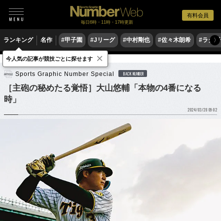
有料会員
毎日6時・11時・17時更新
ランキング
名作
#甲子園
#Jリーグ
#中村剛也
#佐々木朗希
#ラグ
〉
×
今人気の記事が競技ごとに探せます
野球
プロ野球
Sports Graphic Number Special
BACK NUMBER
［主砲の秘めたる覚悟］大山悠輔「本物の4番になる
時」
2024/03/28 09:02