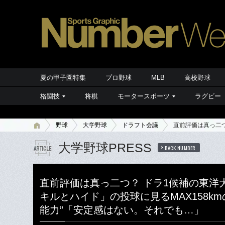
夏の甲子園特集
プロ野球
MLB
高校野球
格闘技
将棋
モータースポーツ
ラグビー
野球
大学野球
ドラフト会議
直前評価は真っ二つ
大学野球PRESS
BACK NUMBER
直前評価は真っ二つ？ ドラ1候補の東洋
キルとハイド」の投球に見るMAX158k
能力”「安定感はない。それでも…」