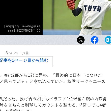
Hideki Sugiyama
photograph by
2023/10/25 11:00
posted
注目左腕の東洋大・細野はどの球団の指名を
3
/4
ページ目
記事を1ページ目から読む
。春は2部から1部に昇格。「最終的に日本一になりた
いと思っている」と意気込んでいた。秋季リーグもエース
戦だった。投げ合う相手もドラフト1位候補右腕の西舘勇
球をきちんと制球してカウントを整える。3回までに4者