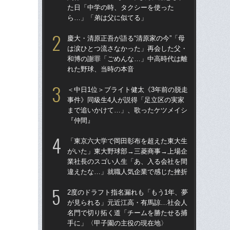
た日「中学の時、タクシーを使った
和
ら…」「弟は父に似てる」
れ
慶大・清原正吾が語る“清原家の今”「母
＜中
は涙ひとつ流さなかった」再会した父・
事
和博の謝罪「ごめんな…」中高時代は離
ま
れた野球、当時の本音
『
＜中日1位＞ブライト健太《3年前の脱走
清原
事件》同級生4人が説得「足立区の実家
関係
まで追いかけて…」、歌ったケツメイシ
た
『仲間』
ら
「東京六大学で岡田彰布を超えた東大生
「
がいた」東大野球部→三菱商事→上場企
白戦
業社長のスゴい人生「あ、入る会社を間
勝
違えたな…」就職人気企業で感じた挫折
退
2度のドラフト指名漏れも「もう1年、夢
「
が見られる」元近江高・有馬諒…社会人
が
名門で切り拓く道「チームを勝たせる捕
業
手に」〈甲子園の主役の現在地〉
違