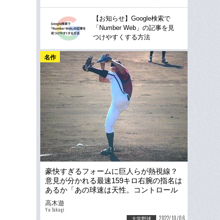
【お知らせ】Google検索で
「Number Web」の記事を見
つけやすくする方法
名作
豪快すぎるフォームに巨人らが熱視線？
意見が分かれる最速159キロ右腕の指名は
あるか「あの球速は天性。コントロール
さえ直せれば」
高木遊
Yu Takagi
2022/10/06
大学野球