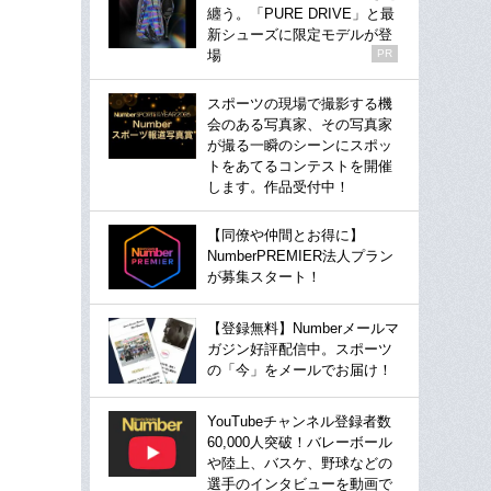
纏う。「PURE DRIVE」と最
新シューズに限定モデルが登
場
PR
スポーツの現場で撮影する機
会のある写真家、その写真家
が撮る一瞬のシーンにスポッ
トをあてるコンテストを開催
します。作品受付中！
【同僚や仲間とお得に】
NumberPREMIER法人プラン
が募集スタート！
【登録無料】Numberメールマ
ガジン好評配信中。スポーツ
の「今」をメールでお届け！
YouTubeチャンネル登録者数
60,000人突破！バレーボール
や陸上、バスケ、野球などの
選手のインタビューを動画で