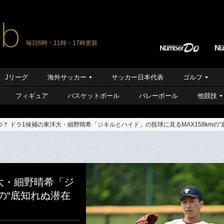
毎日6時・11時・17時更新
Jリーグ
海外サッカー
サッカー日本代表
ゴルフ
フィギュア
バスケットボール
バレーボール
他競技
？ ドラ1候補の東洋大・細野晴希「ジキルとハイド」の投球に見るMAX158kmの
大・細野晴希「ジ
mの“底知れぬ潜在