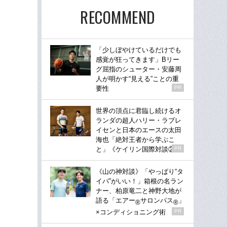
RECOMMEND
「少しぼやけているだけでも
感覚が狂ってきます」Bリー
グ屈指のシューター・安藤周
人が明かす“見える”ことの重
要性
PR
世界の頂点に君臨し続けるオ
ランダの超人ハリー・ラブレ
イセンと日本のエースの太田
海也「絶対王者から学ぶこ
と」《ケイリン国際対談②》
PR
《山の神対談》「やっぱり“タ
イパ”がいい！」箱根の名ラン
ナー、柏原竜二と神野大地が
語る「エアー
サロンパス
」
®
®
×コンディショニング術
PR