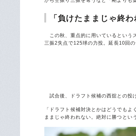
から空振り三振を奪うなど「剛よりも
「負けたままじゃ終わ
この秋、重点的に用いているというス
三振2失点で125球の力投。延長10回
試合後、ドラフト候補の西舘との投げ
「ドラフト候補対決とかはどうでもよ
ままじゃ終われない。絶対に勝つとい