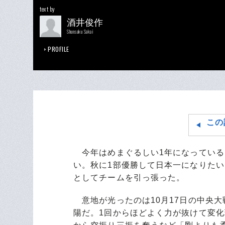
text by
酒井俊作
Shunsaku Sakai
PROFILE
この
今年はめまぐるしい1年になっている
い。秋に1部優勝して日本一になりた
としてチームを引っ張った。
意地が光ったのは10月17日の中央大
陽だ。1回からほどよく力が抜けて変化