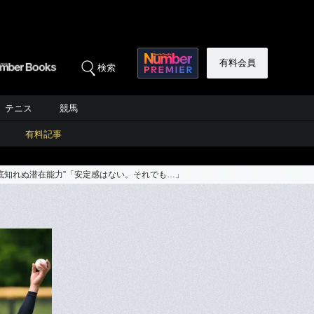
有料会員
検索
テニス
競馬
有料記事
“底知れぬ潜在能力”「安定感はない。それでも…」