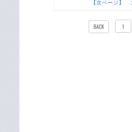
【次ページ】 
1
BACK