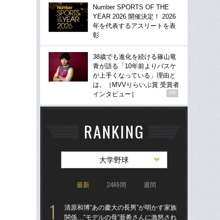
Number SPORTS OF THE
YEAR 2026 開催決定！ 2026
年を代表するアスリートを表
彰
38歳でも進化を続ける篠山竜
青が語る「10年前よりバスケ
が上手くなっている」理由と
は。［MVVりらいぶ賞 受賞者
インタビュー］
PR
RANKING
大学野球
最新
24時間
週間
清原和博“あの慶大の長男”が明かす家族
慶大
関係…“モデルの母”亜希さんに激怒され
は