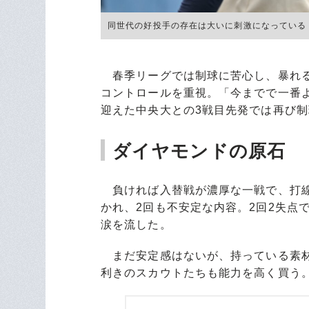
同世代の好投手の存在は大いに刺激になっている ©︎Hi
春季リーグでは制球に苦心し、暴れる球
コントロールを重視。「今までで一番
迎えた中央大との3戦目先発では再び
ダイヤモンドの原石
負ければ入替戦が濃厚な一戦で、打線
かれ、2回も不安定な内容。2回2失点
涙を流した。
まだ安定感はないが、持っている素材
利きのスカウトたちも能力を高く買う