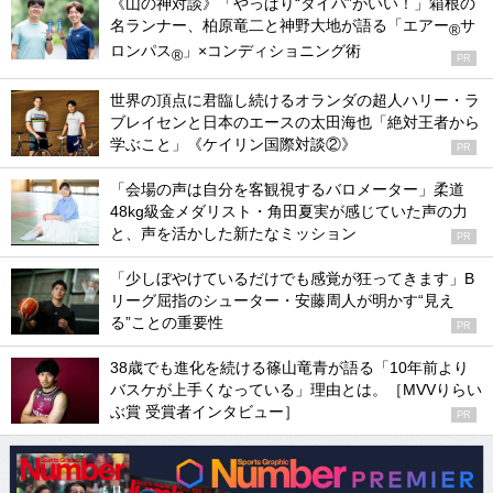
《山の神対談》「やっぱり“タイパ”がいい！」箱根の
名ランナー、柏原竜二と神野大地が語る「エアー
サ
®
ロンパス
」×コンディショニング術
®
PR
世界の頂点に君臨し続けるオランダの超人ハリー・ラ
ブレイセンと日本のエースの太田海也「絶対王者から
学ぶこと」《ケイリン国際対談②》
PR
「会場の声は自分を客観視するバロメーター」柔道
48kg級金メダリスト・角田夏実が感じていた声の力
と、声を活かした新たなミッション
PR
「少しぼやけているだけでも感覚が狂ってきます」B
リーグ屈指のシューター・安藤周人が明かす“見え
る”ことの重要性
PR
38歳でも進化を続ける篠山竜青が語る「10年前より
バスケが上手くなっている」理由とは。［MVVりらい
ぶ賞 受賞者インタビュー］
PR