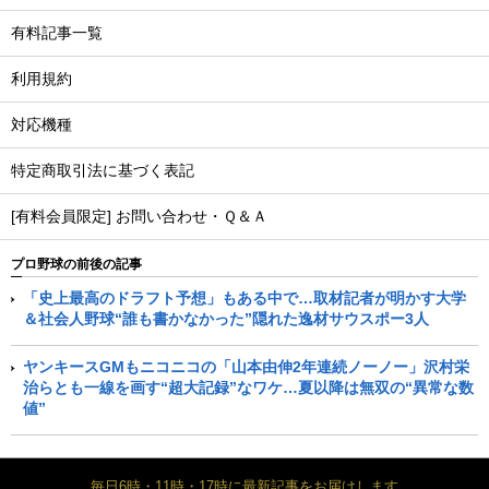
有料記事一覧
利用規約
対応機種
特定商取引法に基づく表記
[有料会員限定] お問い合わせ・Ｑ＆Ａ
プロ野球の前後の記事
「史上最高のドラフト予想」もある中で…取材記者が明かす大学
＆社会人野球“誰も書かなかった”隠れた逸材サウスポー3人
ヤンキースGMもニコニコの「山本由伸2年連続ノーノー」沢村栄
治らとも一線を画す“超大記録”なワケ…夏以降は無双の“異常な数
値”
毎日6時・11時・17時に最新記事をお届けします