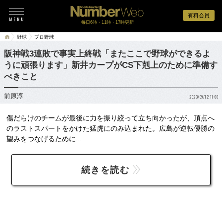
有料会員
毎日6時・11時・17時更新
野球
プロ野球
阪神戦3連敗で事実上終戦「またここで野球ができるよ
うに頑張ります」新井カープがCS下剋上のために準備す
べきこと
前原淳
2023/09/12 11:00
傷だらけのチームが最後に力を振り絞って立ち向かったが、頂点へ
のラストスパートをかけた猛虎にのみ込まれた。広島が逆転優勝の
望みをつなげるために...
続きを読む