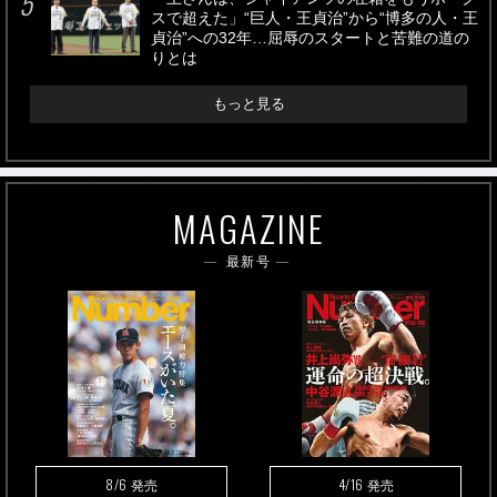
スで超えた」“巨人・王貞治”から“博多の人・王
貞治”への32年…屈辱のスタートと苦難の道の
りとは
もっと見る
MAGAZINE
最新号
8/6
4/16
発売
発売