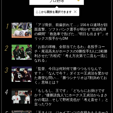
プロ野球
×
ここから競技を選択できます
最新
24時間
週間
「アゴ骨折、前歯折れて…」156キロ速球が顔
面直撃、ソフトバンク選手が明かす“壮絶死球
の瞬間”「救急車で告げた…“明日も出ます”」オ
リックス投手からDM
「お前の球種、全部当てたるわ」名投手コー
チ・尾花高夫がホークスの0勝投手3人に2桁勝
利させた“方程式”「考え方次第で二流も一流に
なれる」
「監督、今日は何対何で勝つつもりなんで
す？」「なんで今？」ダイエー王貞治を驚かせ
た唐突な問い…「勝つシナリオは7割決めてお
く」意味とは？
「もしもし、王です」「どちらにお掛けです
か？」“優勝請負人”にホークス王貞治からまさ
かの電話…そして野村克也が「考え直せ！」と
言ったワケ
「王さんは、ジャイアンツの在籍をもうホーク