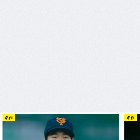
名作
名作