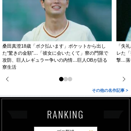
桑田真澄18歳「ボク払います」ポケットから出し
「失礼
た“驚きの金額”…「彼女に会いたくて」寮の門限で
レた「
攻防、巨人レギュラー争いの内情…巨人OBが語る
撃…落
寮生活
その他の名作記事 >
RANKING