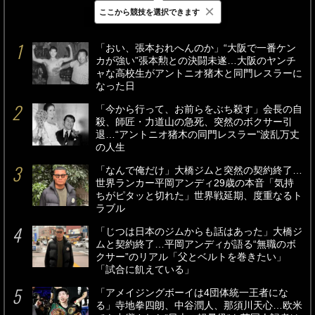
×
ここから競技を選択できます
最新
24時間
週間
「おい、張本おれへんのか」“大阪で一番ケン
カが強い”張本勲との決闘未遂…大阪のヤンチ
ャな高校生がアントニオ猪木と同門レスラーに
なった日
「今から行って、お前らをぶち殺す」会長の自
殺、師匠・力道山の急死、突然のボクサー引
退…“アントニオ猪木の同門レスラー”波乱万丈
の人生
「なんで俺だけ」大橋ジムと突然の契約終了…
世界ランカー平岡アンディ29歳の本音「気持
ちがピタッと切れた」世界戦延期、度重なるト
ラブル
「じつは日本のジムからも話はあった」大橋ジ
ムと契約終了…平岡アンディが語る“無職のボ
クサー”のリアル「父とベルトを巻きたい」
「試合に飢えている」
「アメイジングボーイは4団体統一王者にな
る」寺地拳四朗、中谷潤人、那須川天心…欧米