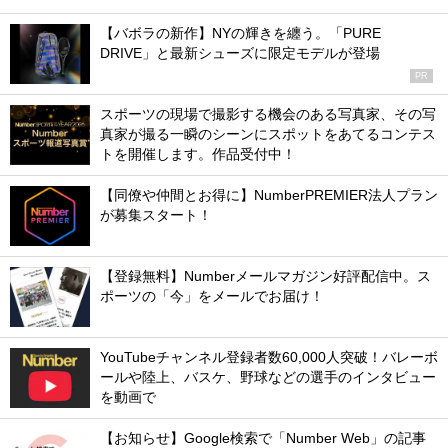
【バボラの新作】NYの輝きを纏う。「PURE
DRIVE」と最新シューズに限定モデルが登場
PR
スポーツの現場で撮影する機会のある写真家、その写
真家が撮る一瞬のシーンにスポットをあてるコンテス
トを開催します。作品受付中！
【同僚や仲間とお得に】NumberPREMIER法人プラン
が募集スタート！
【登録無料】Numberメールマガジン好評配信中。ス
ポーツの「今」をメールでお届け！
YouTubeチャンネル登録者数60,000人突破！バレーボ
ールや陸上、バスケ、野球などの選手のインタビュー
を動画で
【お知らせ】Google検索で「Number Web」の記事