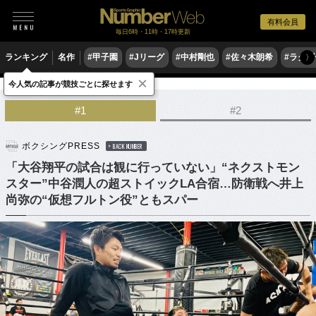
有料会員
毎日6時・11時・17時更新
ランキング
名作
#甲子園
#Jリーグ
#中村剛也
#佐々木朗希
#ラグ
〉
×
今人気の記事が競技ごとに探せます
格闘技
ボクシング
#1
#2
ボクシングPRESS
BACK NUMBER
「大谷翔平の試合は観に行っていない」“ネクストモン
スター”中谷潤人の超ストイックLA合宿…防衛戦へ井上
尚弥の“仮想フルトン役”ともスパー