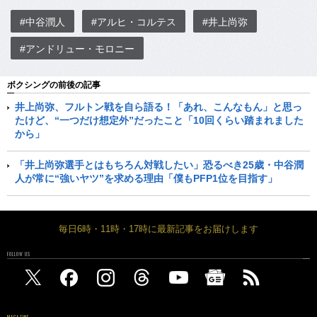
#中谷潤人
#アルヒ・コルテス
#井上尚弥
#アンドリュー・モロニー
ボクシングの前後の記事
井上尚弥、フルトン戦を自ら語る！「あれ、こんなもん」と思っ
たけど、“一つだけ想定外”だったこと「10回くらい踏まれました
から」
「井上尚弥選手とはもちろん対戦したい」恐るべき25歳・中谷潤
人が常に“強いヤツ”を求める理由「僕もPFP1位を目指す」
毎日6時・11時・17時に最新記事をお届けします
FOLLOW US