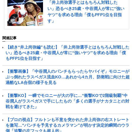
「井上尚弥選手とはもちろん対戦した
い」恐るべき25歳・中谷潤人が常に“強い
ヤツ”を求める理由「僕もPFP1位を目指
す」
関連記事
【続き“井上尚弥編”も読む】「井上尚弥選手とはもちろん対戦した
い」恐るべき25歳・中谷潤人が常に“強いヤツ”を求める理由「僕
もPFP1位を目指す」
【衝撃画像】「中谷潤人のパンチもらったらヤバイぞ」モロニーが
ぶっ倒れたラスベガス流血KO…あれから4カ月、防衛戦に向けた超
過酷なLA合宿の様子を見る
【衝撃KO】一瞬でモロニーが大の字に…“衝撃KOで2階級制覇”中
谷潤人がラスベガスで手にしたもの「多くの選手がナカタニとの対
戦を避けてきた」
【プロの視点】フルトンも不意を突かれた井上尚弥の右ストレート
を激写…“パンチを予見するカメラマン”が明かす決定的瞬間のウラ
側「追撃の左フックも超人的」