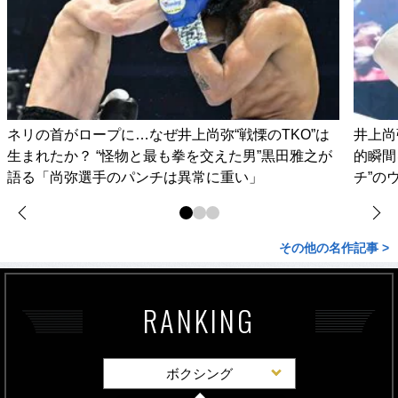
ネリの首がロープに…なぜ井上尚弥“戦慄のTKO”は
井上尚
生まれたか？ “怪物と最も拳を交えた男”黒田雅之が
的瞬間
語る「尚弥選手のパンチは異常に重い」
チ”の
その他の名作記事 >
RANKING
ボクシング