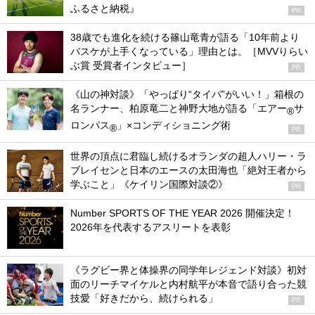
ふるさと納税』
PR
38歳でも進化を続ける篠山竜青が語る「10年前より
バスケが上手くなっている」理由とは。［MVVりらい
ぶ賞 受賞者インタビュー］
PR
《山の神対談》「やっぱり“タイパ”がいい！」箱根の
名ランナー、柏原竜二と神野大地が語る「エアー
サ
®
ロンパス
」×コンディショニング術
®
PR
世界の頂点に君臨し続けるオランダの超人ハリー・ラ
ブレイセンと日本のエースの太田海也「絶対王者から
学ぶこと」《ケイリン国際対談②》
PR
Number SPORTS OF THE YEAR 2026 開催決定！
2026年を代表するアスリートを表彰
《ラグビー界と体操界の同学年レジェンド対談》初対
面のリーチマイケルと内村航平が本音で語り合った競
技愛「好きだから、続けられる」
PR