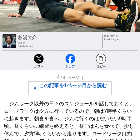
photograph by
杉浦大介
Daisuke Sugiura
text by
Daisuke Sugiura
ポスト
シェア
コピー
4
/4
ページ目
この記事を1ページ目から読む
ジムワーク以外の日々のスケジュールを話しておくと、
ロードワークは夕方に行っているので、朝は7時半くらい
に起きます。朝食を食べ、ジムに行くのはだいたい9時半
頃。昼くらいに練習を終えると、昼ごはんを食べて、少し
休んで、夕方5時くらいから走ります。ロードワークは約