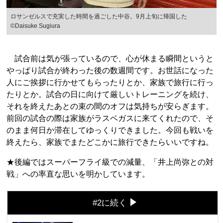
ロサンゼルスで充実した時間を過ごした中谷。9月上旬に帰国した
©︎Daisuke Sugiura
試合前は気が張っているので、心が休まる瞬間というと
やっぱり試合が終わった後の数週間です。お世話になった
人にご挨拶に行かせてもらったりとか、家族で旅行に行っ
たりとか。試合の日に向けて厳しいトレーニングを続け、
それを終えたあとの束の間のオフは気持ちが安らぎます。
前回の試合の際は家族がラスベガスに来てくれたので、そ
のまま何日か滞在してゆっくりできました。今回も戦いを
終えたら、家族でまたどこかに旅行できたらいいですね。
★後編ではスーパーフライ級での減量、「井上尚弥との対
戦」への率直な思いを明かしています。
#2に続く