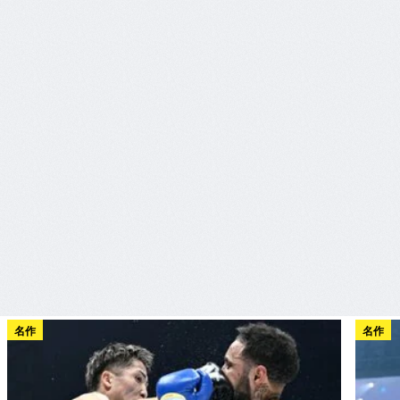
名作
名作