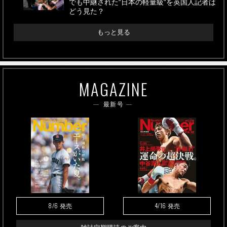
でも中継された“日本の軽量級“を英国人記者は
どう見た？
もっと見る
MAGAZINE
最新号
8/6
4/16
発売
発売