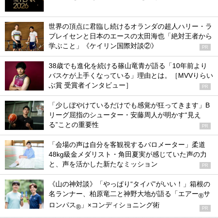
世界の頂点に君臨し続けるオランダの超人ハリー・ラ
ブレイセンと日本のエースの太田海也「絶対王者から
学ぶこと」《ケイリン国際対談②》
PR
38歳でも進化を続ける篠山竜青が語る「10年前より
バスケが上手くなっている」理由とは。［MVVりらい
ぶ賞 受賞者インタビュー］
PR
「少しぼやけているだけでも感覚が狂ってきます」B
リーグ屈指のシューター・安藤周人が明かす“見え
る”ことの重要性
PR
「会場の声は自分を客観視するバロメーター」柔道
48kg級金メダリスト・角田夏実が感じていた声の力
と、声を活かした新たなミッション
PR
《山の神対談》「やっぱり“タイパ”がいい！」箱根の
名ランナー、柏原竜二と神野大地が語る「エアー
サ
®
ロンパス
」×コンディショニング術
®
PR