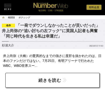
有料会員
毎日6時・11時・17時更新
格闘技
ボクシング
「一発でダウンしなかったことが災いだった」
名作
井上尚弥の“追い討ちの左フック”に英国人記者も興奮
「同じ時代を生きる私は幸運だ」
杉浦大介
2023/07/27 11:03
井上尚弥（大橋）の驚異的なまでの強さに度肝を抜かれたのは、日
本のファンだけではない。7月25日、有明アリーナで行われた
WBC、WBO世界スー...
続きを読む