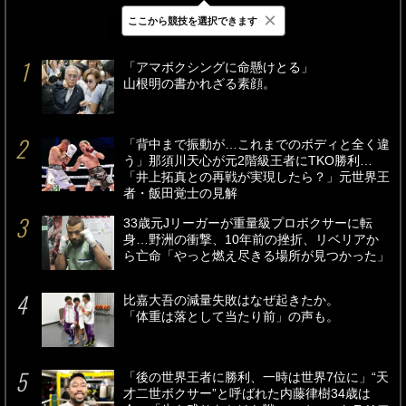
×
ここから競技を選択できます
最新
24時間
週間
「アマボクシングに命懸けとる」
山根明の書かれざる素顔。
「背中まで振動が…これまでのボディと全く違
う」那須川天心が元2階級王者にTKO勝利…
「井上拓真との再戦が実現したら？」元世界王
者・飯田覚士の見解
33歳元Jリーガーが重量級プロボクサーに転
身…野洲の衝撃、10年前の挫折、リベリアか
ら亡命「やっと燃え尽きる場所が見つかった」
比嘉大吾の減量失敗はなぜ起きたか。
「体重は落として当たり前」の声も。
「後の世界王者に勝利、一時は世界7位に」“天
才二世ボクサー”と呼ばれた内藤律樹34歳は