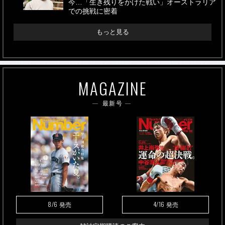
今…「生き残りをかけた戦い」オーストラリア
での挑戦に密着
もっと見る
MAGAZINE
最新号
8/6
4/16
発売
発売