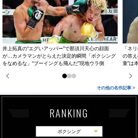
井上拓真の“エグいアッパー”で那須川天心の顔面
「ネリ
が…カメラマンがとらえた決定的瞬間「ボクシング
の答え
をなめるな」“ブーイングも飛んだ”現地ウラ側
童”は
その他の名作記事 >
RANKING
ボクシング