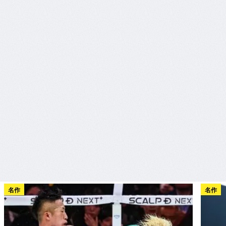
名作
名作