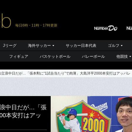
毎日6時・11時・17時更新
Jリーグ
海外サッカー
サッカー日本代表
ゴルフ
フィギュア
バスケットボール
バレーボール
他競技
底の立浪中日だが…「張本勲に“1試合当たり”で肉薄」大島洋平2000本安打はアッパレ
立浪中日だが…「張
00本安打はアッ