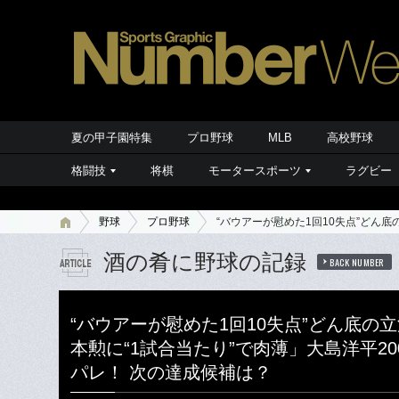
夏の甲子園特集
プロ野球
MLB
高校野球
格闘技
将棋
モータースポーツ
ラグビー
野球
プロ野球
“バウアーが慰めた1回10失点”どん
酒の肴に野球の記録
BACK NUMBER
“バウアーが慰めた1回10失点”どん底の
本勲に“1試合当たり”で肉薄」大島洋平20
パレ！ 次の達成候補は？