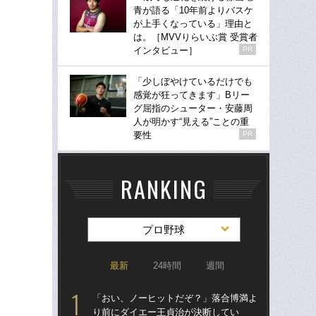
青が語る「10年前よりバスケ
が上手くなっている」理由と
は。［MVVりらいぶ賞 受賞者
インタビュー］
PR
「少しぼやけているだけでも
感覚が狂ってきます」Bリー
グ屈指のシューター・安藤周
人が明かす“見える”ことの重
要性
PR
RANKING
プロ野球
最新
24時間
週間
「おい、ノーヒットだぞ？」落合博満よ
「
り前にダイエー王貞治が決断してい
り