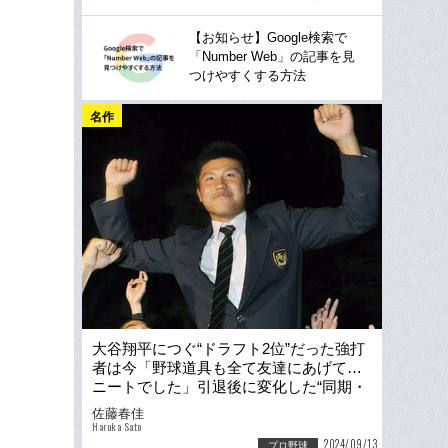
【お知らせ】Google検索で
「Number Web」の記事を見
つけやすくする方法
名作
大谷翔平につぐ“ドラフト2位”だった強打
者は今「野球道具も全て友達にあげて…
ニートでした」引退後に変化した“同期・
大谷”への思い
佐藤春佳
Haruka Sato
2024/09/13
プロ野球