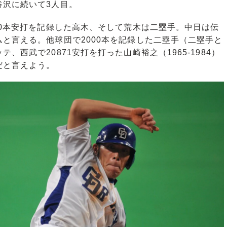
谷沢に続いて3人目。
0本安打を記録した高木、そして荒木は二塁手。中日は伝
と言える。他球団で2000本を記録した二塁手（二塁手と
西武で20871安打を打った山崎裕之（1965-1984）
だと言えよう。