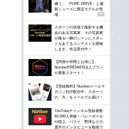
纏う。「PURE DRIVE」と最
新シューズに限定モデルが登
場
PR
スポーツの現場で撮影する機
会のある写真家、その写真家
が撮る一瞬のシーンにスポッ
トをあてるコンテストを開催
します。作品受付中！
【同僚や仲間とお得に】
NumberPREMIER法人プラン
が募集スタート！
【登録無料】Numberメールマ
ガジン好評配信中。スポーツ
の「今」をメールでお届け！
YouTubeチャンネル登録者数
60,000人突破！バレーボール
や陸上、バスケ、野球などの
選手のインタビューを動画で