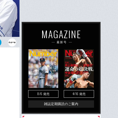
MAGAZINE
最新号
人経由での達
8/6
4/16
発売
発売
雑誌定期購読のご案内