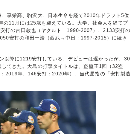
享栄高、駒沢大、日本生命を経て2010年ドラフト5位
年の11月には25歳を迎えている。大学、社会人を経てプ
安打の古田敦也（ヤクルト：1990-2007）、2133安打の
2050安打の和田一浩（西武→中日：1997-2015）に続き
ン以降に1219安打している。デビューは遅かったが、30
してきた。大島の打撃タイトルは、盗塁王1回（32盗
打：2019年、146安打：2020年）。当代屈指の「安打製造