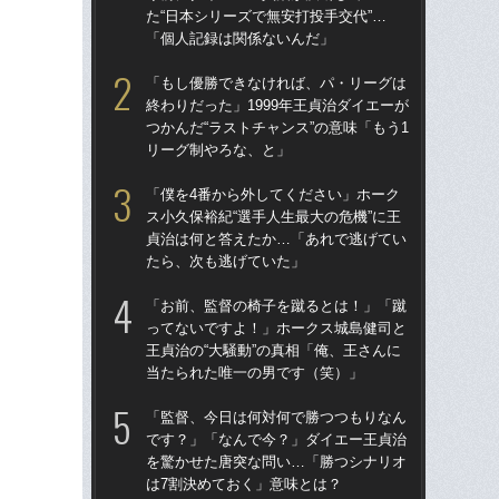
た“日本シリーズで無安打投手交代”…
た“
「個人記録は関係ないんだ」
「
「もし優勝できなければ、パ・リーグは
「
終わりだった」1999年王貞治ダイエーが
終わ
つかんだ“ラストチャンス”の意味「もう1
つか
リーグ制やろな、と」
リ
「僕を4番から外してください」ホーク
「
ス小久保裕紀“選手人生最大の危機”に王
っ
貞治は何と答えたか…「あれで逃げてい
王貞
たら、次も逃げていた」
当
「お前、監督の椅子を蹴るとは！」「蹴
「ア
ってないですよ！」ホークス城島健司と
球
王貞治の“大騒動”の真相「俺、王さんに
す“
当たられた唯一の男です（笑）」
た…
らD
「監督、今日は何対何で勝つつもりなん
です？」「なんで今？」ダイエー王貞治
「
を驚かせた唐突な問い…「勝つシナリオ
ス小
は7割決めておく」意味とは？
貞