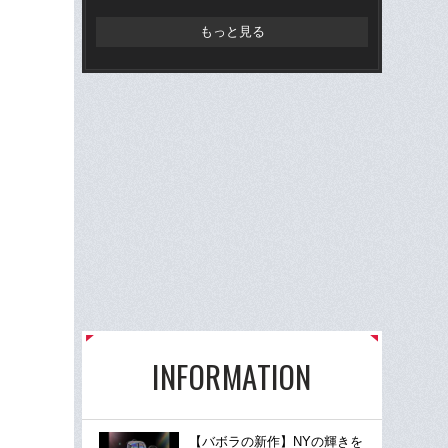
た
もっと見る
INFORMATION
【バボラの新作】NYの輝きを