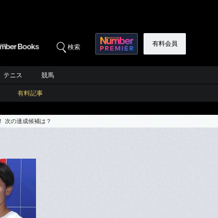
有料会員
検索
テニス
競馬
有料記事
！ 次の達成候補は？