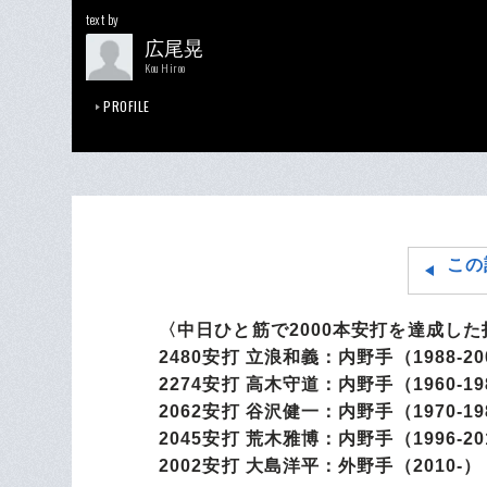
text by
広尾晃
Kou Hiroo
PROFILE
この
〈中日ひと筋で2000本安打を達成した
2480安打 立浪和義：内野手（1988-20
2274安打 高木守道：内野手（1960-19
2062安打 谷沢健一：内野手（1970-19
2045安打 荒木雅博：内野手（1996-20
2002安打 大島洋平：外野手（2010-）