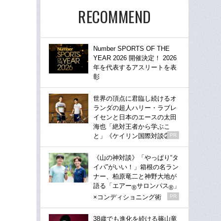
RECOMMEND
Number SPORTS OF THE
YEAR 2026 開催決定！ 2026
年を代表するアスリートを表
彰
世界の頂点に君臨し続けるオ
ランダの超人ハリー・ラブレ
イセンと日本のエースの太田
海也「絶対王者から学ぶこ
と」《ケイリン国際対談②》
PR
《山の神対談》「やっぱり“タ
イパ”がいい！」箱根の名ラン
ナー、柏原竜二と神野大地が
語る「エアー
サロンパス
」
®
®
×コンディショニング術
PR
38歳でも進化を続ける篠山竜