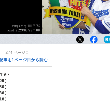
JIJI PRESS
photograph by
2023/08/29 11:00
posted
2000本安打を達成した大島洋平。大学・社会
成は立派の一言だ
2
/4
ページ目
記事を1ページ目から読む
打者〉
09）
80）
86）
18）