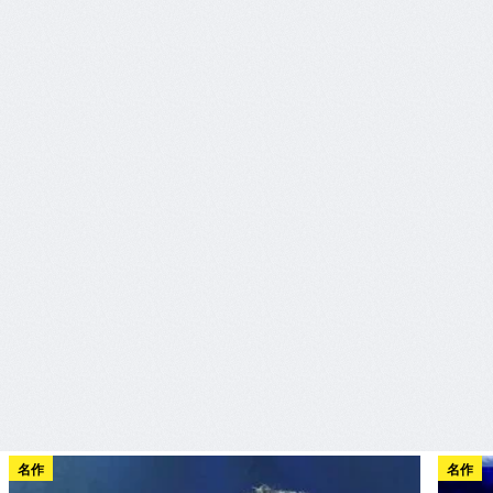
名作
名作