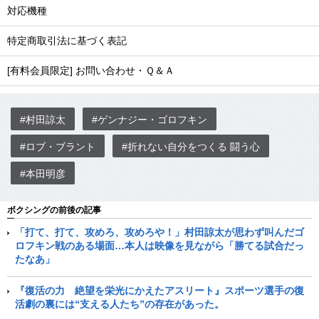
対応機種
特定商取引法に基づく表記
[有料会員限定] お問い合わせ・Ｑ＆Ａ
#村田諒太
#ゲンナジー・ゴロフキン
#ロブ・ブラント
#折れない自分をつくる 闘う心
#本田明彦
ボクシングの前後の記事
「打て、打て、攻めろ、攻めろや！」村田諒太が思わず叫んだゴ
ロフキン戦のある場面…本人は映像を見ながら「勝てる試合だっ
たなあ」
『復活の力 絶望を栄光にかえたアスリート』スポーツ選手の復
活劇の裏には“支える人たち”の存在があった。