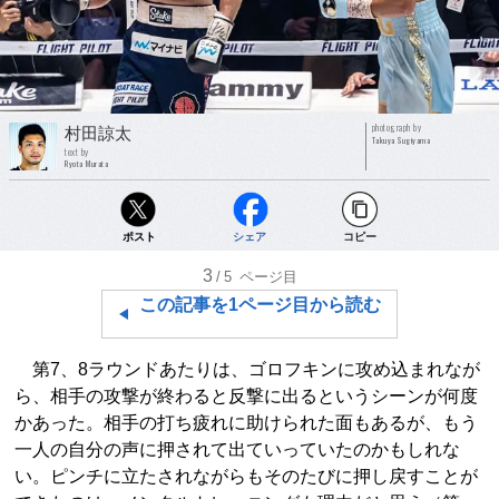
photograph by
村田諒太
Takuya Sugiyama
text by
Ryota Murata
ポスト
シェア
コピー
3
/5
ページ目
この記事を1ページ目から読む
第7、8ラウンドあたりは、ゴロフキンに攻め込まれなが
ら、相手の攻撃が終わると反撃に出るというシーンが何度
かあった。相手の打ち疲れに助けられた面もあるが、もう
一人の自分の声に押されて出ていっていたのかもしれな
い。ピンチに立たされながらもそのたびに押し戻すことが