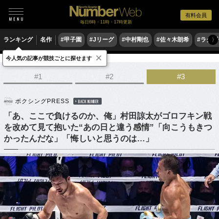
有料会員
毎日6時・11時・17時更新
ランキング
名作
#甲子園
#Jリーグ
#中村剛也
#佐々木朗希
#ラグ
〉
×
今人気の記事が競技ごとに探せます
格闘技
ボクシング
#1
#2
#3
ボクシングPRESS
BACK NUMBER
「あ、ここで負けるのか、俺」村田諒太がゴロフキン戦
を改めて見て抱いた“あの日と違う感情”「向こうもきつ
かったんだな」「悔しいと思うのは…」