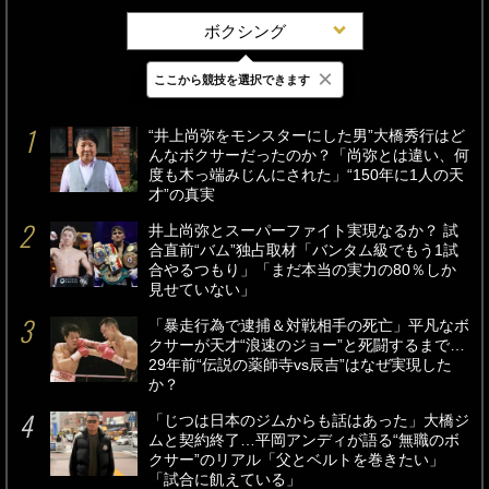
ボクシング
×
ここから競技を選択できます
最新
24時間
週間
“井上尚弥をモンスターにした男”大橋秀行はど
んなボクサーだったのか？「尚弥とは違い、何
度も木っ端みじんにされた」“150年に1人の天
才”の真実
井上尚弥とスーパーファイト実現なるか？ 試
合直前“バム”独占取材「バンタム級でもう1試
合やるつもり」「まだ本当の実力の80％しか
見せていない」
「暴走行為で逮捕＆対戦相手の死亡」平凡なボ
クサーが天才“浪速のジョー”と死闘するまで…
29年前“伝説の薬師寺vs辰吉”はなぜ実現した
か？
「じつは日本のジムからも話はあった」大橋ジ
ムと契約終了…平岡アンディが語る“無職のボ
クサー”のリアル「父とベルトを巻きたい」
「試合に飢えている」