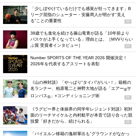
「少しぼやけているだけでも感覚が狂ってきます」B
リーグ屈指のシューター・安藤周人が明かす“見え
る”ことの重要性
PR
38歳でも進化を続ける篠山竜青が語る「10年前より
バスケが上手くなっている」理由とは。［MVVりらい
ぶ賞 受賞者インタビュー］
PR
Number SPORTS OF THE YEAR 2026 開催決定！
2026年を代表するアスリートを表彰
《山の神対談》「やっぱり“タイパ”がいい！」箱根の
名ランナー、柏原竜二と神野大地が語る「エアー
サ
®
ロンパス
」×コンディショニング術
®
PR
《ラグビー界と体操界の同学年レジェンド対談》初対
面のリーチマイケルと内村航平が本音で語り合った競
技愛「好きだから、続けられる」
PR
「バイエルン移籍の逸材輩出も“グラウンドがなかっ