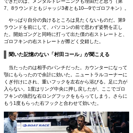
できたのは、メンタルトレーニングも理由だと思う（第
7、8ラウンドともジャッジ3者とも10―9でゴロフキン）。
やっぱり自分の負けるところは見たくないものだ。第9
ラウンドを前にして、パソコンの前で思わず姿勢を正し
た。開始ゴングと同時に打って出た僕の右ストレートと、
ゴロフキンの右ストレートが際どく交錯した。
聞いた記憶のない「村田コール」が聞こえる
当たったのは相手のパンチだった。カウンターになって
顎にもらったので余計に効いた。ニュートラルコーナーに
くぎ付けにされ、重いフックを左右から浴びる。足に力が
入らない。1度はリング中央に押し戻したが、ここでゴロ
フキンの強烈な右ロングフックをもらってしまう。さらに
もう1度もらった右フックと合わせて効いた。