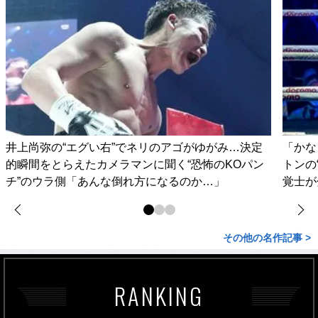
井上尚弥の“エグい右”でネリのアゴがゆがみ…決定
「かな
的瞬間をとらえたカメラマンに聞く“恐怖のKOパン
トンの
チ”のウラ側「あんな倒れ方になるのか…」
覚士が
その他の名作記事 >
RANKING