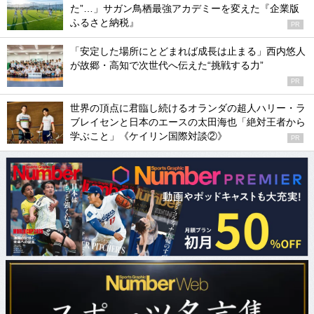
た”…」サガン鳥栖最強アカデミーを変えた『企業版
ふるさと納税』
PR
「安定した場所にとどまれば成長は止まる」西内悠人
が故郷・高知で次世代へ伝えた“挑戦する力”
PR
世界の頂点に君臨し続けるオランダの超人ハリー・ラ
ブレイセンと日本のエースの太田海也「絶対王者から
学ぶこと」《ケイリン国際対談②》
PR