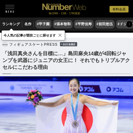
有料会員
毎日6時・11時・17時更新
ランキング
名作
#甲子園
#張本智和
#平野佳寿
#前田悠伍
#ドジャ
〉
×
今人気の記事が競技ごとに探せます
フィギュアスケート
フィギュアスケートPRESS
BACK NUMBER
「浅田真央さんを目標に…」島田麻央14歳が4回転ジャ
ンプを武器にジュニアの女王に！ それでもトリプルアク
セルにこだわる理由