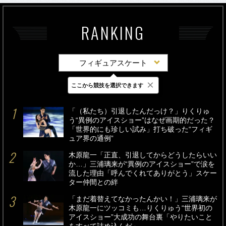
RANKING
フィギュアスケート
×
ここから競技を選択できます
最新
24時間
週間
「（私たち）引退したんだっけ？」りくりゅ
う“異例のアイスショー”はなぜ画期的だった？
「世界的にも珍しい試み」打ち破った“フィギ
ュア界の通例”
木原龍一「正直、引退してからどうしたらいい
か…」三浦璃来が“異例のアイスショー”で涙を
流した理由「呼んでくれてありがとう」スケー
ター仲間との絆
「まだ着替えてなかったんかい！」三浦璃来が
木原龍一にツッコミも…りくりゅう“世界初の
アイスショー”大成功の舞台裏「やりたいこと