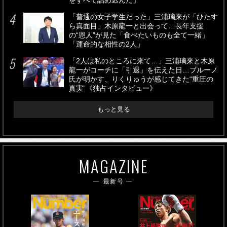
をすべて詰め込んだ」
「普通の女子学生だった」三浦璃来が「ひたす
ら真面目」木原龍一と出会って…長年支援
の“恩人”が見た「食べたいものも全て一緒」
「運命的な相性の2人」
「2人は私のところに来て…」三浦璃来と木原
龍一がコーチに「引退」を伝えた日…ブルーノ
氏が明かす、りくりゅうが感じてきた“重圧の
真実”《独占インタビュー》
もっと見る
MAGAZINE
最新号