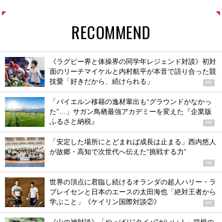
RECOMMEND
《ラグビー界と体操界の同学年レジェンド対談》初対
面のリーチマイケルと内村航平が本音で語り合った競
技愛「好きだから、続けられる」
PR
「バイエルン移籍の逸材輩出も“グラウンドがなかっ
た”…」サガン鳥栖最強アカデミーを変えた『企業版
ふるさと納税』
PR
「安定した場所にとどまれば成長は止まる」西内悠人
が故郷・高知で次世代へ伝えた“挑戦する力”
PR
世界の頂点に君臨し続けるオランダの超人ハリー・ラ
ブレイセンと日本のエースの太田海也「絶対王者から
学ぶこと」《ケイリン国際対談②》
PR