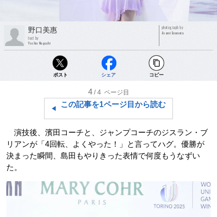
photograph by
野口美惠
Asami Enomoto
text by
Yoshie Noguchi
ポスト
シェア
コピー
4
/4
ページ目
この記事を1ページ目から読む
演技後、濱田コーチと、ジャンプコーチのジスラン・ブ
リアンが「4回転、よくやった！」と言ってハグ。優勝が
決まった瞬間、島田もやりきった表情で何度もうなずい
た。