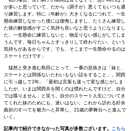
が多いと思っていて、だから（調子が）悪くてもいつも通
り練習します。特に（年齢が）大きくなるにつれて、一生
懸命練習しなかった後には後悔しますし、たくさん練習し
た後の解放感がすごく気持ち良いなと思うようになりまし
た。一生懸命に練習しないと、物足りない感じがしてしま
うんです。毎日ちゃんとすっきりして終わりたい、という
気持ちがあるからです。でも、そこまで一生懸命やるのは
スケートだけです」
猛然と突き進む島田にとって、一番の息抜きは「妹と、
スケートとは関係ないたわいもない話をすること」。関西
に引っ越して2年。「最初は言葉も違って変な感じがしま
したが、いまは関西弁を聞くのは慣れたんですけど、自分
では喋りません」と笑う。自分のスケート人生についてき
てくれた妹のためにも、迷いはない。これから訪れる紆余
曲折のすべてを魅力へと昇華し、21歳の夢舞台へと進んで
いく。
記事内で紹介できなかった写真が多数ございます。
こちら