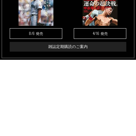
8/6
4/16
発売
発売
雑誌定期購読のご案内