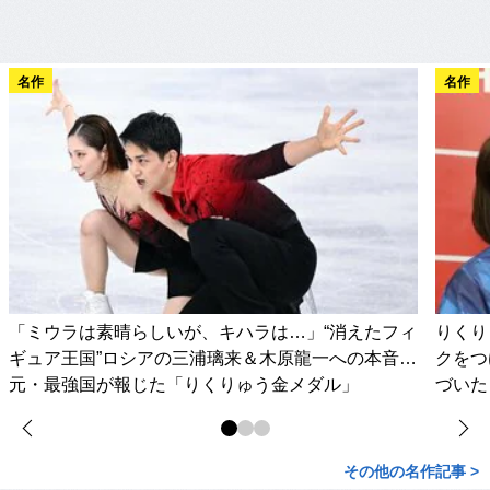
名作
名作
「ミウラは素晴らしいが、キハラは…」“消えたフィ
りくり
ギュア王国”ロシアの三浦璃来＆木原龍一への本音…
クをつ
元・最強国が報じた「りくりゅう金メダル」
づいた
その他の名作記事 >