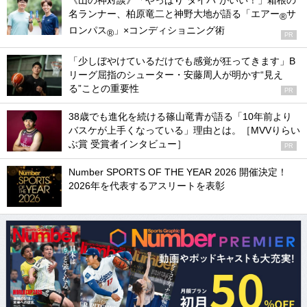
《山の神対談》「やっぱり“タイパ”がいい！」箱根の
名ランナー、柏原竜二と神野大地が語る「エアー
サ
®
ロンパス
」×コンディショニング術
®
PR
「少しぼやけているだけでも感覚が狂ってきます」B
リーグ屈指のシューター・安藤周人が明かす“見え
る”ことの重要性
PR
38歳でも進化を続ける篠山竜青が語る「10年前より
バスケが上手くなっている」理由とは。［MVVりらい
ぶ賞 受賞者インタビュー］
PR
Number SPORTS OF THE YEAR 2026 開催決定！
2026年を代表するアスリートを表彰