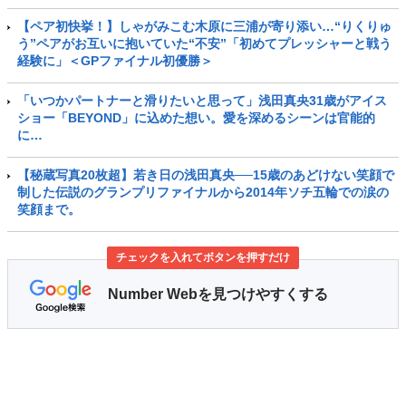
【ペア初快挙！】しゃがみこむ木原に三浦が寄り添い…“りくりゅ
う”ペアがお互いに抱いていた“不安”「初めてプレッシャーと戦う
経験に」＜GPファイナル初優勝＞
「いつかパートナーと滑りたいと思って」浅田真央31歳がアイス
ショー「BEYOND」に込めた想い。愛を深めるシーンは官能的
に…
【秘蔵写真20枚超】若き日の浅田真央──15歳のあどけない笑顔で
制した伝説のグランプリファイナルから2014年ソチ五輪での涙の
笑顔まで。
チェックを入れてボタンを押すだけ
Number Webを見つけやすくする