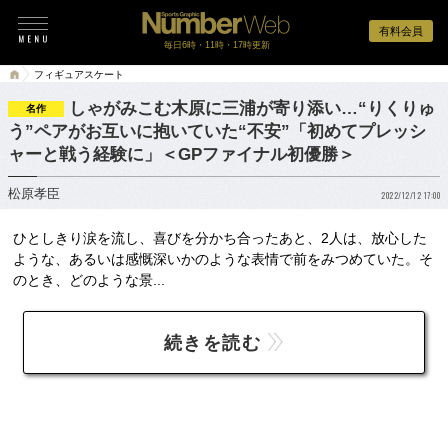
有料会員
毎日6時・11時・17時更新
フィギュアスケート
しゃがみこむ木原に三浦が寄り添い…“りくりゅ
名作
う”ペアがお互いに抱いていた“不安”「初めてプレッシ
ャーと戦う経験に」＜GPファイナル初優勝＞
松原孝臣
2022/12/12 17:00
ひとしきり涙を流し、喜びを分かち合ったあと、2人は、放心した
ような、あるいは感慨深いかのような表情で前をみつめていた。そ
のとき、どのような景...
続きを読む