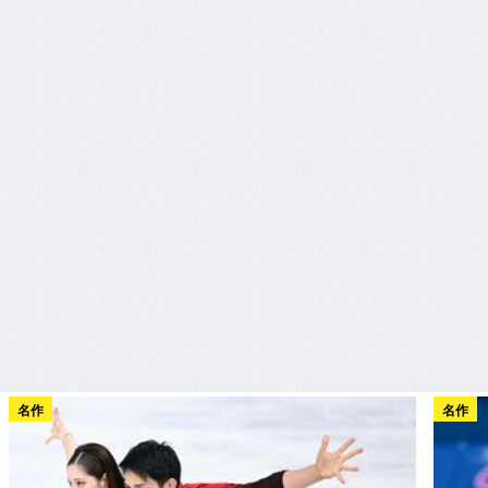
名作
名作