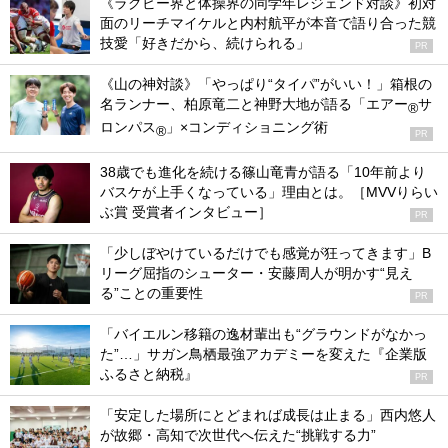
《ラグビー界と体操界の同学年レジェンド対談》初対
面のリーチマイケルと内村航平が本音で語り合った競
技愛「好きだから、続けられる」
PR
《山の神対談》「やっぱり“タイパ”がいい！」箱根の
名ランナー、柏原竜二と神野大地が語る「エアー
サ
®
ロンパス
」×コンディショニング術
®
PR
38歳でも進化を続ける篠山竜青が語る「10年前より
バスケが上手くなっている」理由とは。［MVVりらい
ぶ賞 受賞者インタビュー］
PR
「少しぼやけているだけでも感覚が狂ってきます」B
リーグ屈指のシューター・安藤周人が明かす“見え
る”ことの重要性
PR
「バイエルン移籍の逸材輩出も“グラウンドがなかっ
た”…」サガン鳥栖最強アカデミーを変えた『企業版
ふるさと納税』
PR
「安定した場所にとどまれば成長は止まる」西内悠人
が故郷・高知で次世代へ伝えた“挑戦する力”