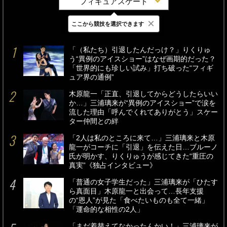
フィギュアスケート
×
ここから競技を選択できます
最新
24時間
週間
「（私たち）引退したんだっけ？」りくりゅ
う“異例のアイスショー”はなぜ画期的だった？
「世界的にも珍しい試み」打ち破った“フィギ
ュア界の通例”
木原龍一「正直、引退してからどうしたらいい
か…」三浦璃来が“異例のアイスショー”で涙を
流した理由「呼んでくれてありがとう」スケー
ター仲間との絆
「2人は私のところに来て…」三浦璃来と木原
龍一がコーチに「引退」を伝えた日…ブルーノ
氏が明かす、りくりゅうが感じてきた“重圧の
真実”《独占インタビュー》
「普通の女子学生だった」三浦璃来が「ひたす
ら真面目」木原龍一と出会って…長年支援
の“恩人”が見た「食べたいものも全て一緒」
「運命的な相性の2人」
「まだ着替えてなかったんかい！」三浦璃来が