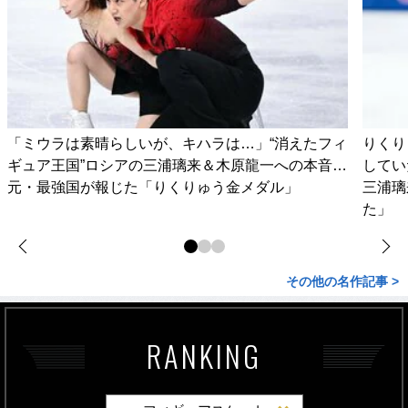
「ミウラは素晴らしいが、キハラは…」“消えたフィ
りくり
ギュア王国”ロシアの三浦璃来＆木原龍一への本音…
してい
元・最強国が報じた「りくりゅう金メダル」
三浦璃
た」
その他の名作記事 >
RANKING