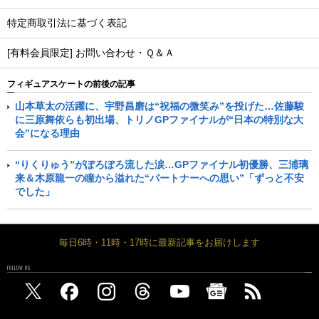
特定商取引法に基づく表記
[有料会員限定] お問い合わせ・Ｑ＆Ａ
フィギュアスケートの前後の記事
山本草太の活躍に、宇野昌磨は“祝福の微笑み”を投げた…佐藤駿
に三原舞依らも初出場、トリノGPファイナルが“日本の特別な大
会”になる理由
“りくりゅう”がぽろぽろ流した涙…GPファイナル初優勝、三浦璃
来＆木原龍一の瞳から溢れた“パートナーへの思い”「ずっと不安
でした」
毎日6時・11時・17時に最新記事をお届けします
FOLLOW US