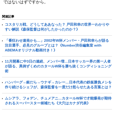
ではないはずですから。
関連記事
コスタリカ戦、どうしてああなった？ 戸田和幸の世界一わかりや
すい解説《森保監督は何がしたかったのか？》
「番狂わせ連発かも…」2002年W杯メンバー・戸田和幸らが語る
注目選手、必見のグループとは？《Number渋谷編集室 with
ABEMAオリジナル動画付き！》
11月開幕に中3日の連続、メンバー増…日本サッカー界の第一人者
が語る、異例ずくめのカタールW杯を勝ち抜くコンディショニング
術
ハンバーグ→銀だら→ウナギ→カレー…日本代表の鉄板勝負メシを
作り続けるシェフが、森保監督を一度だけ怒らせたある言葉とは？
ムシアラ、フォデン、チュメアニ…カタールW杯で才能爆発が期待
されるスーパースター候補たち《大穴はカナダ代表》