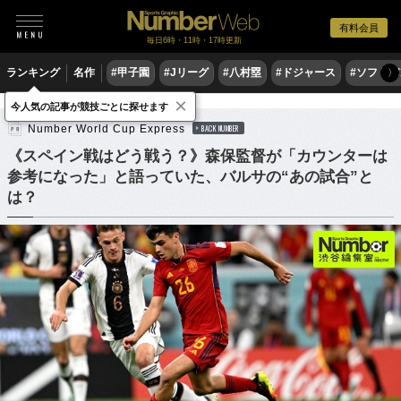
有料会員
毎日6時・11時・17時更新
ランキング
名作
#甲子園
#Jリーグ
#八村塁
#ドジャース
#ソフトバ
〉
×
サッカー
サッカー日本代表
今人気の記事が競技ごとに探せます
Number World Cup Express
BACK NUMBER
《スペイン戦はどう戦う？》森保監督が「カウンターは
参考になった」と語っていた、バルサの“あの試合”と
は？