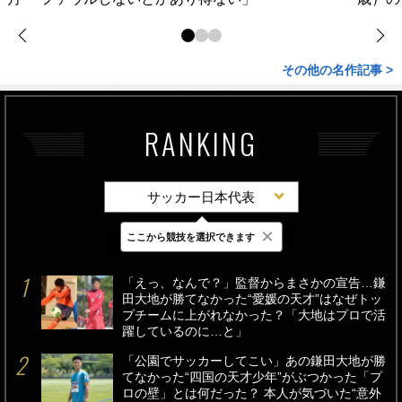
その他の名作記事 >
RANKING
サッカー日本代表
×
ここから競技を選択できます
最新
24時間
週間
「えっ、なんで？」監督からまさかの宣告…鎌
田大地が勝てなかった“愛媛の天才”はなぜトッ
プチームに上がれなかった？「大地はプロで活
躍しているのに…と」
「公園でサッカーしてこい」あの鎌田大地が勝
てなかった“四国の天才少年”がぶつかった「プ
ロの壁」とは何だった？ 本人が気づいた“意外