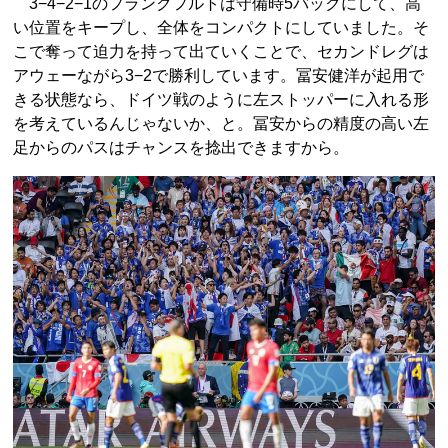
3−4−2−1のフランクフルトは守備時5バックにして、高
い位置をキープし、全体をコンパクトにしていました。そ
こで奪って迫力を持って出ていくことで、セカンドレグは
アウェーながら3−2で勝利しています。冨安健洋が起用で
きる状態なら、ドイツ戦のように左ストッパーに入れる形
を考えているんじゃないか、と。冨安からの精度の高い左
足からのパスはチャンスを捻出できますから。