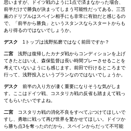
思いますが、ドイツ戦のように1点で済まなかった場合、
前半だけで勝負が決まってしまう可能性だってある。三笘
薫のドリブルはスペイン相手にも非常に有効だと感じるの
で、「前半から勝負」というスタンスならスタートからも
あり得るのではないでしょうか。
デスク
1トップは浅野拓磨ではなく前田ですか？
二宮
浅野は復帰したカナダ戦からコンディションを上げ
てきたとはいえ、森保監督は長い時間プレーさせることを
考えていないようにも感じます。前田で行けるところまで
行って、浅野投入というプランなのではないでしょうか。
デスク
前半の入り方が凄く重要になりそうな気がしま
す。ここはドイツ戦、コスタリカ戦の反省も踏まえて戦っ
てもらいたいですよね。
二宮
コスタリカ戦の消化不良をすべてぶつけてほしいで
すし、勇敢に戦って再び世界を驚かせてほしい。ドイツか
ら勝ち点3を奪ったのだから、スペインからだって不可能