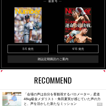
最新号
8/6
4/16
発売
発売
雑誌定期購読のご案内
RECOMMEND
「会場の声は自分を客観視するバロメーター」柔道
48kg級金メダリスト・角田夏実が感じていた声の力
と、声を活かした新たなミッション
PR