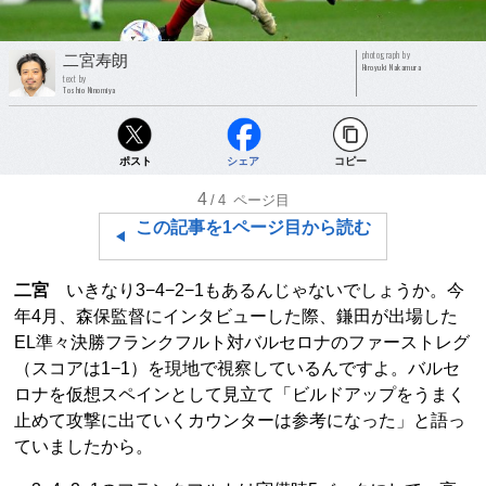
photograph by
二宮寿朗
Hiroyuki Nakamura
text by
Toshio Ninomiya
ポスト
シェア
コピー
4
/4
ページ目
この記事を1ページ目から読む
二宮
いきなり3−4−2−1もあるんじゃないでしょうか。今
年4月、森保監督にインタビューした際、鎌田が出場した
EL準々決勝フランクフルト対バルセロナのファーストレグ
（スコアは1−1）を現地で視察しているんですよ。バルセ
ロナを仮想スペインとして見立て「ビルドアップをうまく
止めて攻撃に出ていくカウンターは参考になった」と語っ
ていましたから。