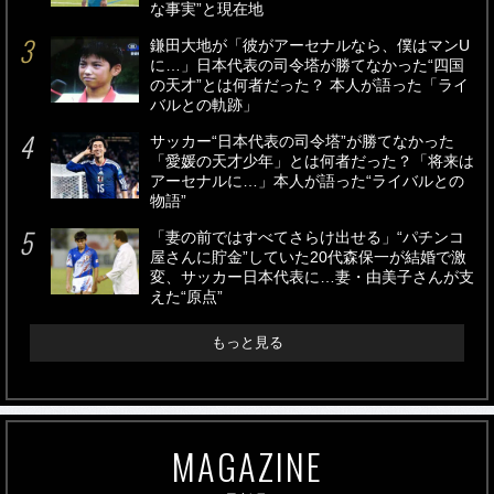
な事実”と現在地
鎌田大地が「彼がアーセナルなら、僕はマンU
に…」日本代表の司令塔が勝てなかった“四国
の天才”とは何者だった？ 本人が語った「ライ
バルとの軌跡」
サッカー“日本代表の司令塔”が勝てなかった
「愛媛の天才少年」とは何者だった？「将来は
アーセナルに…」本人が語った“ライバルとの
物語”
「妻の前ではすべてさらけ出せる」“パチンコ
屋さんに貯金”していた20代森保一が結婚で激
変、サッカー日本代表に…妻・由美子さんが支
えた“原点”
もっと見る
MAGAZINE