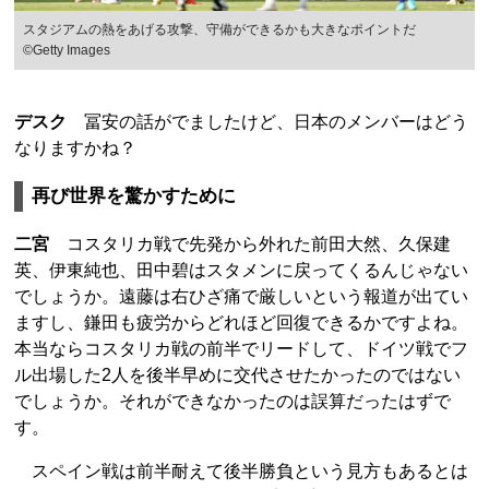
スタジアムの熱をあげる攻撃、守備ができるかも大きなポイントだ
©Getty Images
デスク
冨安の話がでましたけど、日本のメンバーはどう
なりますかね？
再び世界を驚かすために
二宮
コスタリカ戦で先発から外れた前田大然、久保建
英、伊東純也、田中碧はスタメンに戻ってくるんじゃない
でしょうか。遠藤は右ひざ痛で厳しいという報道が出てい
ますし、鎌田も疲労からどれほど回復できるかですよね。
本当ならコスタリカ戦の前半でリードして、ドイツ戦でフ
ル出場した2人を後半早めに交代させたかったのではない
でしょうか。それができなかったのは誤算だったはずで
す。
スペイン戦は前半耐えて後半勝負という見方もあるとは