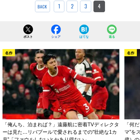
1
2
3
4
BACK
ポスト
シェア
はてな
送る
名作
名作
「俺んち、泊まれば？」遠藤航に密着TVディレクタ
「何だ
ーは見た…リバプールで愛されるまでの“壮絶な1カ
マ”を
月”「ファウルしないとかあり得ない」
歳）の