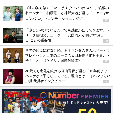
《山の神対談》「やっぱり“タイパ”がいい！」箱根の
名ランナー、柏原竜二と神野大地が語る「エアー
サ
®
ロンパス
」×コンディショニング術
®
PR
「少しぼやけているだけでも感覚が狂ってきます」B
リーグ屈指のシューター・安藤周人が明かす“見え
る”ことの重要性
PR
世界の頂点に君臨し続けるオランダの超人ハリー・ラ
ブレイセンと日本のエースの太田海也「絶対王者から
学ぶこと」《ケイリン国際対談②》
PR
38歳でも進化を続ける篠山竜青が語る「10年前より
バスケが上手くなっている」理由とは。［MVVりらい
ぶ賞 受賞者インタビュー］
PR